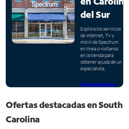
en
Carolin
Administrar
del Sur
cuenta
Encuentra
Explora los servicios
una
de Internet, TV y
tienda
móvil de Spectrum
en línea o visítanos
en la tienda para
obtener ayuda de un
especialista.
Programa una cita
Ofertas destacadas en
South
Carolina