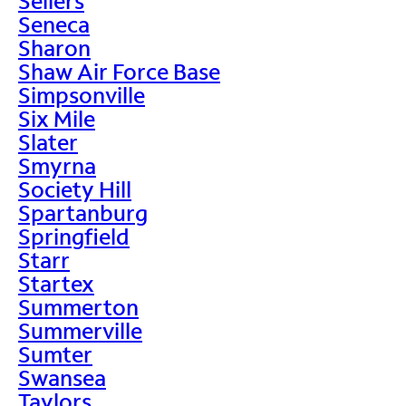
Sellers
Seneca
Sharon
Shaw Air Force Base
Simpsonville
Six Mile
Slater
Smyrna
Society Hill
Spartanburg
Springfield
Starr
Startex
Summerton
Summerville
Sumter
Swansea
Taylors