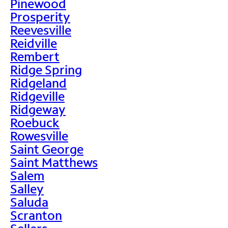
Pinewood
Prosperity
Reevesville
Reidville
Rembert
Ridge Spring
Ridgeland
Ridgeville
Ridgeway
Roebuck
Rowesville
Saint George
Saint Matthews
Salem
Salley
Saluda
Scranton