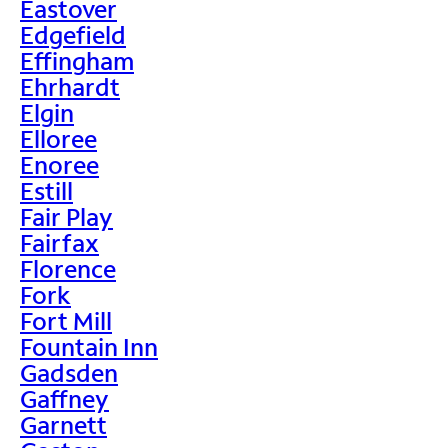
Eastover
Edgefield
Effingham
Ehrhardt
Elgin
Elloree
Enoree
Estill
Fair Play
Fairfax
Florence
Fork
Fort Mill
Fountain Inn
Gadsden
Gaffney
Garnett