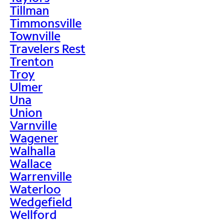
Tillman
Timmonsville
Townville
Travelers Rest
Trenton
Troy
Ulmer
Una
Union
Varnville
Wagener
Walhalla
Wallace
Warrenville
Waterloo
Wedgefield
Wellford