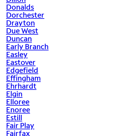
Donalds
Dorchester
Drayton
Due West
Duncan
Early Branch
Easley
Eastover
Edgefield
Effingham
Ehrhardt
Elgin
Elloree
Enoree
Estill
Fair Play
Fairfax