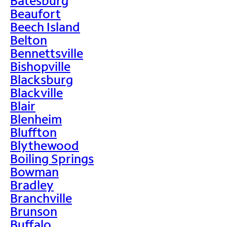
Batesburg
Beaufort
Beech Island
Belton
Bennettsville
Bishopville
Blacksburg
Blackville
Blair
Blenheim
Bluffton
Blythewood
Boiling Springs
Bowman
Bradley
Branchville
Brunson
Buffalo