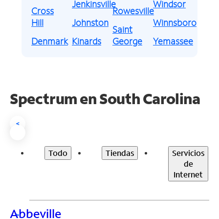
Jenkinsville
Windsor
Cross
Rowesville
Hill
Johnston
Winnsboro
Saint
Denmark
Kinards
George
Yemassee
Spectrum en
South Carolina
<
Todo
Tiendas
Servicios
de
Internet
Abbeville
>