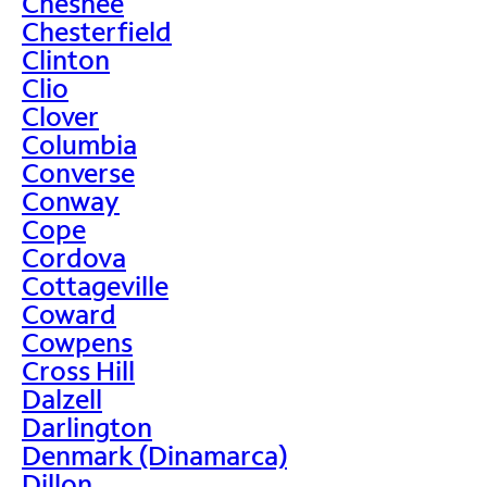
Chesnee
Chesterfield
Clinton
Clio
Clover
Columbia
Converse
Conway
Cope
Cordova
Cottageville
Coward
Cowpens
Cross Hill
Dalzell
Darlington
Denmark (Dinamarca)
Dillon