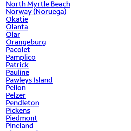
North Myrtle Beach
Norway (Noruega)
Okatie
Olanta
Olar
Orangeburg
Pacolet
Pamplico
Patrick
Pauline
Pawleys Island
Pelion
Pelzer
Pendleton
Pickens
Piedmont
Pineland