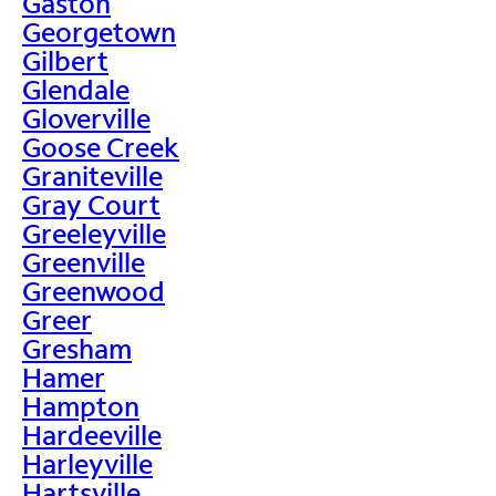
Gaston
Georgetown
Gilbert
Glendale
Gloverville
Goose Creek
Graniteville
Gray Court
Greeleyville
Greenville
Greenwood
Greer
Gresham
Hamer
Hampton
Hardeeville
Harleyville
Hartsville