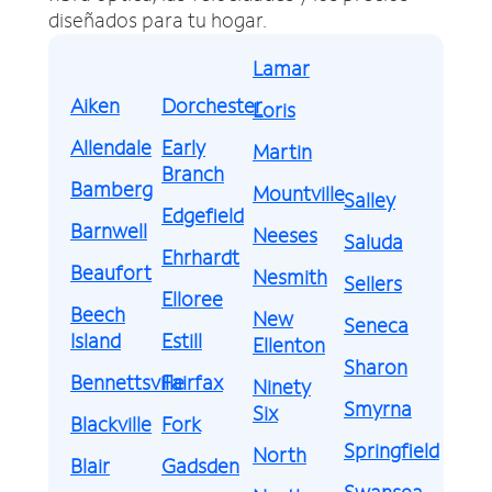
diseñados para tu hogar.
Lamar
Aiken
Dorchester
Loris
Allendale
Early
Martin
Branch
Bamberg
Mountville
Salley
Edgefield
Barnwell
Neeses
Saluda
Ehrhardt
Beaufort
Nesmith
Sellers
Elloree
Beech
New
Seneca
Island
Estill
Ellenton
Sharon
Bennettsville
Fairfax
Ninety
Smyrna
Six
Blackville
Fork
Springfield
North
Blair
Gadsden
Swansea