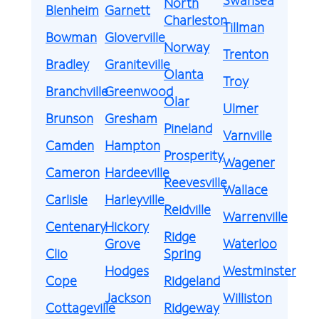
North
Blenheim
Garnett
Charleston
Tillman
Bowman
Gloverville
Norway
Trenton
Bradley
Graniteville
Olanta
Troy
Branchville
Greenwood
Olar
Ulmer
Brunson
Gresham
Pineland
Varnville
Camden
Hampton
Prosperity
Wagener
Cameron
Hardeeville
Reevesville
Wallace
Carlisle
Harleyville
Reidville
Warrenville
Centenary
Hickory
Ridge
Grove
Waterloo
Clio
Spring
Hodges
Westminster
Cope
Ridgeland
Jackson
Williston
Cottageville
Ridgeway