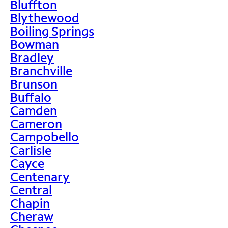
Bluffton
Blythewood
Boiling Springs
Bowman
Bradley
Branchville
Brunson
Buffalo
Camden
Cameron
Campobello
Carlisle
Cayce
Centenary
Central
Chapin
Cheraw