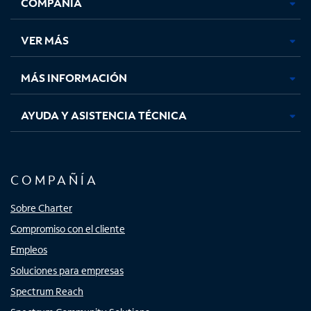
COMPAÑÍA
abre
abre
abre
abre
en
en
en
en
una
una
una
una
VER MÁS
pestaña
pestaña
pestaña
pestaña
nueva
nueva
nueva
nueva
MÁS INFORMACIÓN
AYUDA Y ASISTENCIA TÉCNICA
COMPAÑÍA
Sobre Charter
Compromiso con el cliente
Empleos
Soluciones para empresas
Spectrum Reach