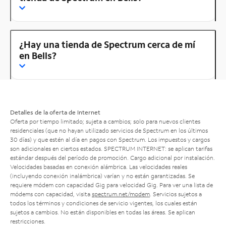
¿Hay una tienda de Spectrum cerca de mí
en Bells?
Detalles de la oferta de Internet
Oferta por tiempo limitado; sujeta a cambios; solo para nuevos clientes
residenciales (que no hayan utilizado servicios de Spectrum en los últimos
30 días) y que estén al día en pagos con Spectrum. Los impuestos y cargos
son adicionales en ciertos estados. SPECTRUM INTERNET: se aplican tarifas
estándar después del período de promoción. Cargo adicional por instalación.
Velocidades basadas en conexión alámbrica. Las velocidades reales
(incluyendo conexión inalámbrica) varían y no están garantizadas. Se
requiere módem con capacidad Gig para velocidad Gig. Para ver una lista de
módems con capacidad, visita
spectrum.net/modem
. Servicios sujetos a
todos los términos y condiciones de servicio vigentes, los cuales están
sujetos a cambios. No están disponibles en todas las áreas. Se aplican
restricciones.