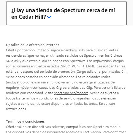
¿Hay una tienda de Spectrum cerca de mí
en Cedar Hill?
Detalles de la oferta de Internet
Oferta por tiempo limitado; sujeta a cambios; solo para nuevos clientes
residenciales (que no hayan utilizado servicios de Spectrum en los últimos
30 días) y que estén al día en pagos con Spectrum. Los impuestos y cargos
son adicionales en ciertos estados. SPECTRUM INTERNET: se aplican tarifas
estándar después del período de promoción. Cargo adicional por instalación.
Velocidades basadas en conexión alámbrica. Las velocidades reales
(incluyendo conexión inalámbrica) varían y no están garantizadas. Se
requiere módem con capacidad Gig para velocidad Gig. Para ver una lista de
módems con capacidad, visita
spectrum.net/modem
. Servicios sujetos a
todos los términos y condiciones de servicio vigentes, los cuales están
sujetos a cambios. No están disponibles en todas las áreas. Se aplican
restricciones.
Términos y condiciones
Oferta válida en dispositivos selectos, compatibles con Spectrum Mobile.
Los dispositivos deben desbloquearse antes de su activación. Para confirmar