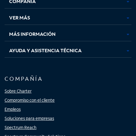
COMPAÑÍA
abre
abre
abre
abre
en
en
en
en
una
una
una
una
VER MÁS
pestaña
pestaña
pestaña
pestaña
nueva
nueva
nueva
nueva
MÁS INFORMACIÓN
AYUDA Y ASISTENCIA TÉCNICA
COMPAÑÍA
Sobre Charter
Compromiso con el cliente
Empleos
Soluciones para empresas
Spectrum Reach