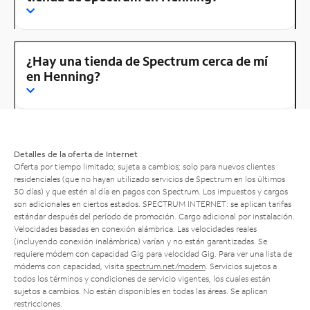
¿Hay una tienda de Spectrum cerca de mí
en Henning?
Detalles de la oferta de Internet
Oferta por tiempo limitado; sujeta a cambios; solo para nuevos clientes
residenciales (que no hayan utilizado servicios de Spectrum en los últimos
30 días) y que estén al día en pagos con Spectrum. Los impuestos y cargos
son adicionales en ciertos estados. SPECTRUM INTERNET: se aplican tarifas
estándar después del período de promoción. Cargo adicional por instalación.
Velocidades basadas en conexión alámbrica. Las velocidades reales
(incluyendo conexión inalámbrica) varían y no están garantizadas. Se
requiere módem con capacidad Gig para velocidad Gig. Para ver una lista de
módems con capacidad, visita
spectrum.net/modem
. Servicios sujetos a
todos los términos y condiciones de servicio vigentes, los cuales están
sujetos a cambios. No están disponibles en todas las áreas. Se aplican
restricciones.