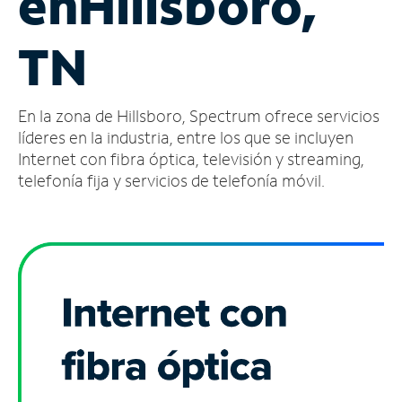
en
Hillsboro,
Administrar
TN
cuenta
Encuentra
una
En la zona de Hillsboro, Spectrum ofrece servicios
tienda
líderes en la industria, entre los que se incluyen
Internet con fibra óptica, televisión y streaming,
telefonía fija y servicios de telefonía móvil.