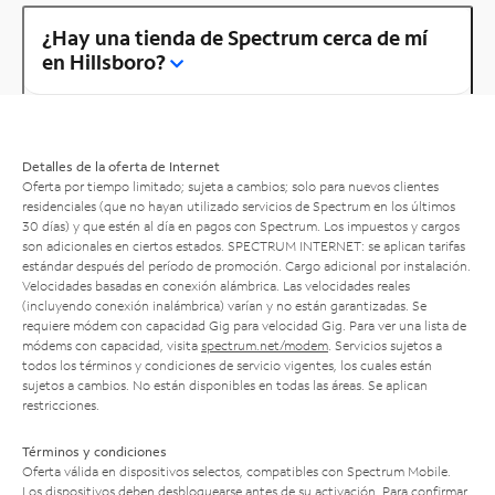
¿Hay una tienda de Spectrum cerca de mí
en Hillsboro?
Detalles de la oferta de Internet
Oferta por tiempo limitado; sujeta a cambios; solo para nuevos clientes
residenciales (que no hayan utilizado servicios de Spectrum en los últimos
30 días) y que estén al día en pagos con Spectrum. Los impuestos y cargos
son adicionales en ciertos estados. SPECTRUM INTERNET: se aplican tarifas
estándar después del período de promoción. Cargo adicional por instalación.
Velocidades basadas en conexión alámbrica. Las velocidades reales
(incluyendo conexión inalámbrica) varían y no están garantizadas. Se
requiere módem con capacidad Gig para velocidad Gig. Para ver una lista de
módems con capacidad, visita
spectrum.net/modem
. Servicios sujetos a
todos los términos y condiciones de servicio vigentes, los cuales están
sujetos a cambios. No están disponibles en todas las áreas. Se aplican
restricciones.
Términos y condiciones
Oferta válida en dispositivos selectos, compatibles con Spectrum Mobile.
Los dispositivos deben desbloquearse antes de su activación. Para confirmar