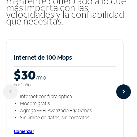
mantente conectado a lo que
más importa con las
velocidades y la confiabilidad
que necesitas.
Internet de 100 Mbps
$30
/m
o
por 1 año
Internet con fibra óptica
Módem gratis
Agrega WiFi Avanzado + $10/mes
Sin límite de datos, sin contratos
Comenzar