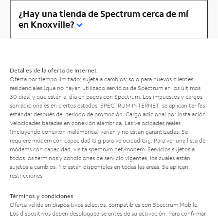
¿Hay una tienda de Spectrum cerca de mí
en Knoxville?
Detalles de la oferta de Internet
Oferta por tiempo limitado; sujeta a cambios; solo para nuevos clientes
residenciales (que no hayan utilizado servicios de Spectrum en los últimos
30 días) y que estén al día en pagos con Spectrum. Los impuestos y cargos
son adicionales en ciertos estados. SPECTRUM INTERNET: se aplican tarifas
estándar después del período de promoción. Cargo adicional por instalación.
Velocidades basadas en conexión alámbrica. Las velocidades reales
(incluyendo conexión inalámbrica) varían y no están garantizadas. Se
requiere módem con capacidad Gig para velocidad Gig. Para ver una lista de
módems con capacidad, visita
spectrum.net/modem
. Servicios sujetos a
todos los términos y condiciones de servicio vigentes, los cuales están
sujetos a cambios. No están disponibles en todas las áreas. Se aplican
restricciones.
Términos y condiciones
Oferta válida en dispositivos selectos, compatibles con Spectrum Mobile.
Los dispositivos deben desbloquearse antes de su activación. Para confirmar