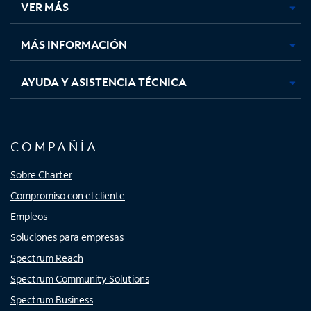
VER MÁS
pestaña
pestaña
pestaña
pestaña
nueva
nueva
nueva
nueva
MÁS INFORMACIÓN
AYUDA Y ASISTENCIA TÉCNICA
COMPAÑÍA
Sobre Charter
Compromiso con el cliente
Empleos
Soluciones para empresas
Spectrum Reach
Spectrum Community Solutions
Spectrum Business