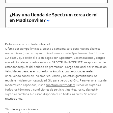
¿Hay una tienda de Spectrum cerca de mí
en Madisonville?
Detalles de la oferta de Internet
Oferta por tiempo limitado; sujeta a cambios; solo para nuevos clientes
residenciales (que no hayan utilizado servicios de Spectrum en los últimos
30 días) y que estén al día en pagos con Spectrum. Los impuestos y cargos
son adicionales en ciertos estados. SPECTRUM INTERNET: se aplican tarifas
estándar después del período de promoción. Cargo adicional por instalación.
Velocidades basadas en conexión alámbrica. Las velocidades reales
(incluyendo conexión inalámbrica) varían y no están garantizadas. Se
requiere módem con capacidad Gig para velocidad Gig. Para ver una lista de
módems con capacidad, visita
spectrum.net/modem
. Servicios sujetos a
todos los términos y condiciones de servicio vigentes, los cuales están
sujetos a cambios. No están disponibles en todas las áreas. Se aplican
restricciones.
Términos y condiciones