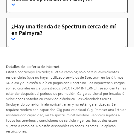
¿Hay una tienda de Spectrum cerca de mí
en Palmyra?
Detalles de la oferta de Internet
Oferta por tiempo limitado; sujeta a cambios; solo para nuevos clientes
residenciales (que no hayan utilizado servicios de Spectrum en los últimos
30 días) y que estén al día en pagos con Spectrum. Los impuestos y cargos
son adicionales en ciertos estados. SPECTRUM INTERNET: se aplican tarifas
estándar después del período de promoción. Cargo adicional por instalación.
Velocidades basadas en conexión alámbrica. Las velocidades reales
(incluyendo conexión inalámbrica) varían y no están garantizadas. Se
requiere módem con capacidad Gig para velocidad Gig. Para ver una lista de
módems con capacidad, visita
spectrum.net/modem
. Servicios sujetos a
todos los términos y condiciones de servicio vigentes, los cuales están
sujetos a cambios. No están disponibles en todas las áreas. Se aplican
restricciones.