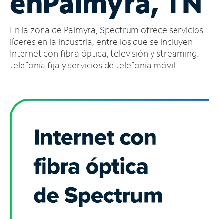
en
Palmyra, TN
Administrar
En la zona de Palmyra, Spectrum ofrece servicios
cuenta
Encuentra
líderes en la industria, entre los que se incluyen
una
Internet con fibra óptica, televisión y streaming,
tienda
telefonía fija y servicios de telefonía móvil.