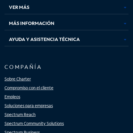
una
una
una
una
VER MÁS
pestaña
pestaña
pestaña
pestaña
nueva
nueva
nueva
nueva
MÁS INFORMACIÓN
AYUDA Y ASISTENCIA TÉCNICA
COMPAÑÍA
Sobre Charter
Compromiso con el cliente
Empleos
Soluciones para empresas
Spectrum Reach
Spectrum Community Solutions
Spectrum Business