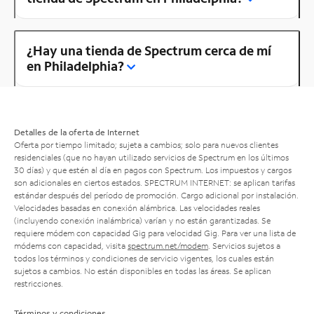
¿Hay una tienda de Spectrum cerca de mí
en Philadelphia?
Detalles de la oferta de Internet
Oferta por tiempo limitado; sujeta a cambios; solo para nuevos clientes
residenciales (que no hayan utilizado servicios de Spectrum en los últimos
30 días) y que estén al día en pagos con Spectrum. Los impuestos y cargos
son adicionales en ciertos estados. SPECTRUM INTERNET: se aplican tarifas
estándar después del período de promoción. Cargo adicional por instalación.
Velocidades basadas en conexión alámbrica. Las velocidades reales
(incluyendo conexión inalámbrica) varían y no están garantizadas. Se
requiere módem con capacidad Gig para velocidad Gig. Para ver una lista de
módems con capacidad, visita
spectrum.net/modem
. Servicios sujetos a
todos los términos y condiciones de servicio vigentes, los cuales están
sujetos a cambios. No están disponibles en todas las áreas. Se aplican
restricciones.
Términos y condiciones