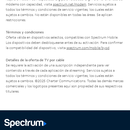
módems con capacidad, visita
spectrum.net/modem
. Servicios sujetos a
todos los términos y condiciones de servicio vigentes, los cuales están
sujetos a cambios. No están disponibles en todas las áreas. Se aplican
restricciones.
Términos y condiciones
Oferta válida en dispositivos selectos, compatibles con Spectrum Mobile.
Los dispositivos deben desbloquearse antes de su activación. Para confirmar
la compatibilidad del dispositivo, visita
spectrum.com/mobile/byod
.
Detalles de la oferta de TV por cable
Se requiere la activación de una suscripción independiente para ver
contenido a través de cada aplicación de streaming. Servicios sujetos a
todos los términos y condiciones de servicio vigentes, los cuales están
sujetos a cambios. ©2025 Charter Communications. Todas las demás marcas
comerciales y los logotipos presentes aquí son propiedad de sus respectivos
titulares.