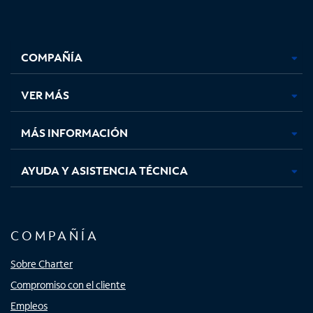
Facebook,
Instagram,
Youtube,
X,
se
se
se
se
COMPAÑÍA
abre
abre
abre
abre
en
en
en
en
una
una
una
una
VER MÁS
pestaña
pestaña
pestaña
pestaña
nueva
nueva
nueva
nueva
MÁS INFORMACIÓN
AYUDA Y ASISTENCIA TÉCNICA
COMPAÑÍA
Sobre Charter
Compromiso con el cliente
Empleos