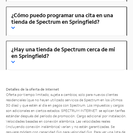
¿Cómo puedo programar una cita en una
tienda de Spectrum en Springfield?
¿Hay una tienda de Spectrum cerca de mí
en Springfield?
Detalles de la oferta de Internet
Oferta por tiempo limitado; sujeta a cambios; solo para nuevos clientes
residenciales (que no hayan utilizado servicios de Spectrum en los últimos
30 días) y que estén al día en pagos con Spectrum. Los impuestos y cargos
son adicionales en ciertos estados. SPECTRUM INTERNET: se aplican tarifas
estándar después del período de promoción. Cargo adicional por instalación.
Velocidades basadas en conexión alámbrica. Las velocidades reales
(incluyendo conexión inalámbrica) varían y no están garantizadas. Se
requiere módem con capacidad Gig para velocidad Gig. Para ver una lista de