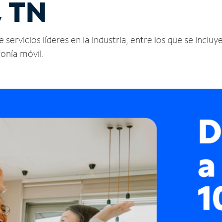
, TN
servicios líderes en la industria, entre los que se incluye
fonía móvil.