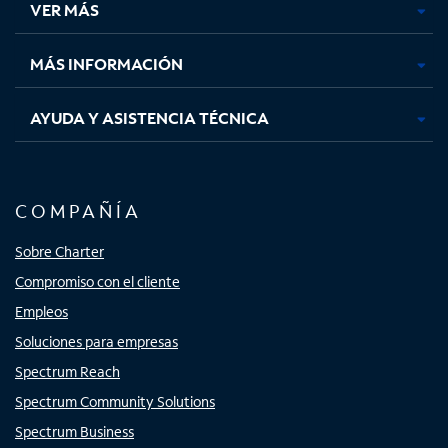
VER MÁS
pestaña
pestaña
pestaña
pestaña
nueva
nueva
nueva
nueva
MÁS INFORMACIÓN
AYUDA Y ASISTENCIA TÉCNICA
COMPAÑÍA
Sobre Charter
Compromiso con el cliente
Empleos
Soluciones para empresas
Spectrum Reach
Spectrum Community Solutions
Spectrum Business