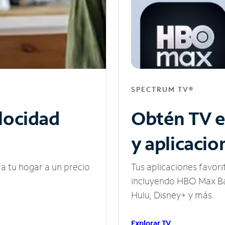
SPECTRUM TV®
elocidad
Obtén TV e
y aplicacio
ra tu hogar a un precio
Tus aplicaciones favori
incluyendo HBO Max Ba
Hulu, Disney+ y más.
Explorar TV