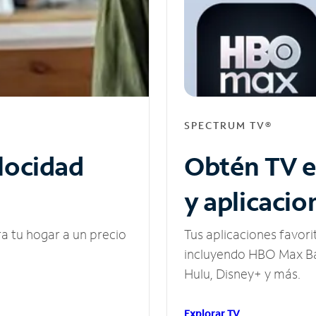
SPECTRUM TV®
elocidad
Obtén TV e
y aplicacio
ra tu hogar a un precio
Tus aplicaciones favori
incluyendo HBO Max Ba
Hulu, Disney+ y más.
Explorar TV