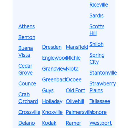
Riceville
Sardis
Athens
Scotts
Hill
Benton
Shiloh
Dresden
Mansfield
Buena
Vista
Spring
Englewood
Michie
City
Cedar
Grandview
Niota
Grove
Stantonville
Greenback
Ocoee
Counce
Strawberry
Guys
Old Fort
Plains
Crab
Orchard
Holladay
Olivehill
Tallassee
Crossville
Knoxville
Palmersville
Vonore
Delano
Kodak
Ramer
Westport