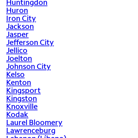
Huntingdon
Huron
Iron City
Jackson
Jasper
Jefferson City
Jellico
Joelton
Johnson City
Kelso
Kenton
Kingsport
Kingston
Knoxville
Kodak
Laurel Bloomery
Lawrenceburg