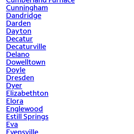
Cunningham
Dandridge
Darden
Dayton
Decatur
Decaturville
Delano
Dowelltown
Doyle
Dresden
Dyer
Elizabethton
Elora
Englewood
Estill Springs
Eva
Evensville