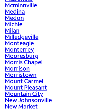
Mcminnville
Medina
Medon
Michie
Milan
Milledgeville
Monteagle
Monterrey
Mooresburg
Morris Chapel
Morrison
Morristown
Mount Carmel
Mount Pleasant
Mountain City
New Johnsonville
New Market