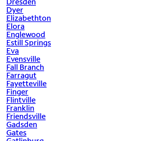
Dresden
Dyer
Elizabethton
Elora
Englewood
Estill Springs
Eva
Evensville
Fall Branch
Farragut
Fayetteville
Finger
Flintville
Franklin
Friendsville
Gadsden
Gates
Gatlinburg