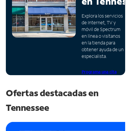
en
Tennes
Administrar
Explora los servicios
cuenta
de Internet, TV y
Encuentra
móvil de Spectrum
una
en línea o visítanos
tienda
en la tienda para
obtener ayuda de un
especialista.
Programa una cita
Ofertas destacadas en
Tennessee