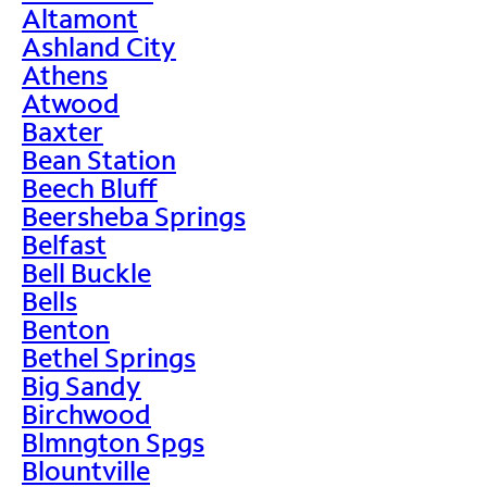
Altamont
Ashland City
Athens
Atwood
Baxter
Bean Station
Beech Bluff
Beersheba Springs
Belfast
Bell Buckle
Bells
Benton
Bethel Springs
Big Sandy
Birchwood
Blmngton Spgs
Blountville