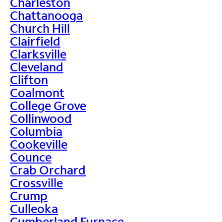
Charleston
Chattanooga
Church Hill
Clairfield
Clarksville
Cleveland
Clifton
Coalmont
College Grove
Collinwood
Columbia
Cookeville
Counce
Crab Orchard
Crossville
Crump
Culleoka
Cumberland Furnace