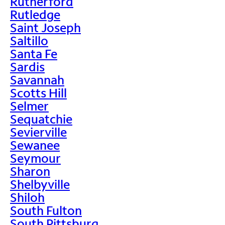
Rutherford
Rutledge
Saint Joseph
Saltillo
Santa Fe
Sardis
Savannah
Scotts Hill
Selmer
Sequatchie
Sevierville
Sewanee
Seymour
Sharon
Shelbyville
Shiloh
South Fulton
South Pittsburg