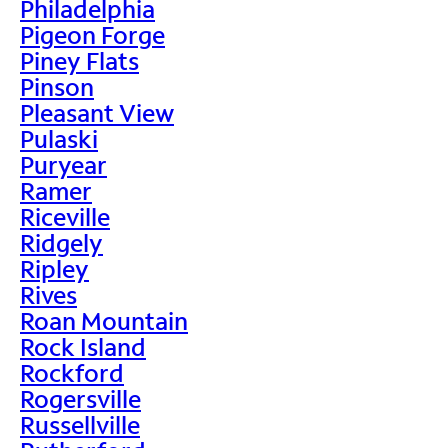
Philadelphia
Pigeon Forge
Piney Flats
Pinson
Pleasant View
Pulaski
Puryear
Ramer
Riceville
Ridgely
Ripley
Rives
Roan Mountain
Rock Island
Rockford
Rogersville
Russellville