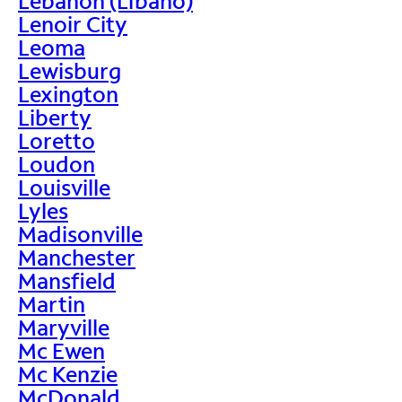
Lebanon (Líbano)
Lenoir City
Leoma
Lewisburg
Lexington
Liberty
Loretto
Loudon
Louisville
Lyles
Madisonville
Manchester
Mansfield
Martin
Maryville
Mc Ewen
Mc Kenzie
McDonald