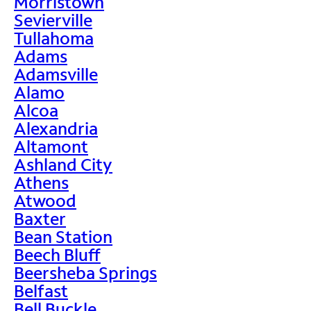
Morristown
Sevierville
Tullahoma
Adams
Adamsville
Alamo
Alcoa
Alexandria
Altamont
Ashland City
Athens
Atwood
Baxter
Bean Station
Beech Bluff
Beersheba Springs
Belfast
Bell Buckle