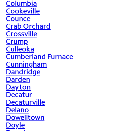
Columbia
Cookeville
Counce
Crab Orchard
Crossville
Crump
Culleoka
Cumberland Furnace
Cunningham
Dandridge
Darden
Dayton
Decatur
Decaturville
Delano
Dowelltown
Doyle