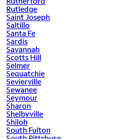
Rutherford
Rutledge
Saint Joseph
Saltillo
Santa Fe
Sardis
Savannah
Scotts Hill
Selmer
Sequatchie
Sevierville
Sewanee
Seymour
Sharon
Shelbyville
Shiloh
South Fulton
South Pittsburg