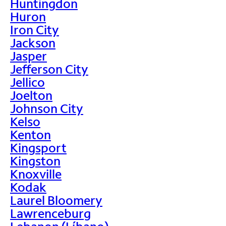
Huntingdon
Huron
Iron City
Jackson
Jasper
Jefferson City
Jellico
Joelton
Johnson City
Kelso
Kenton
Kingsport
Kingston
Knoxville
Kodak
Laurel Bloomery
Lawrenceburg