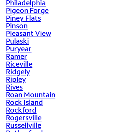
Philadelphia
Pigeon Forge
Piney Flats
Pinson
Pleasant View
Pulaski
Puryear
Ramer
Riceville
Ridgely
Ripley
Rives
Roan Mountain
Rock Island
Rockford
Rogersville
Russellville