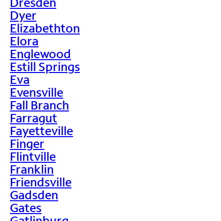
Dresden
Dyer
Elizabethton
Elora
Englewood
Estill Springs
Eva
Evensville
Fall Branch
Farragut
Fayetteville
Finger
Flintville
Franklin
Friendsville
Gadsden
Gates
Gatlinburg