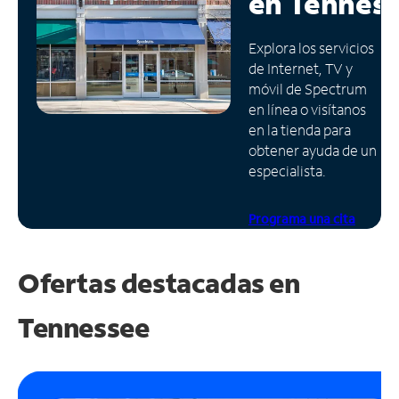
en
Tennes
Administrar
Explora los servicios
cuenta
de Internet, TV y
Encuentra
móvil de Spectrum
una
en línea o visítanos
tienda
en la tienda para
obtener ayuda de un
especialista.
Programa una cita
Ofertas destacadas en
Tennessee