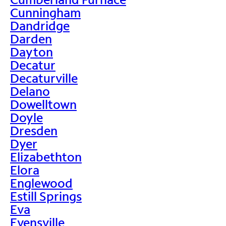
Cunningham
Dandridge
Darden
Dayton
Decatur
Decaturville
Delano
Dowelltown
Doyle
Dresden
Dyer
Elizabethton
Elora
Englewood
Estill Springs
Eva
Evensville