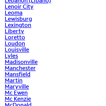
Lebanon (Líbano)
Lenoir City
Leoma
Lewisburg
Lexington
Liberty
Loretto
Loudon
Louisville
Lyles
Madisonville
Manchester
Mansfield
Martin
Maryville
Mc Ewen
Mc Kenzie
McDonald