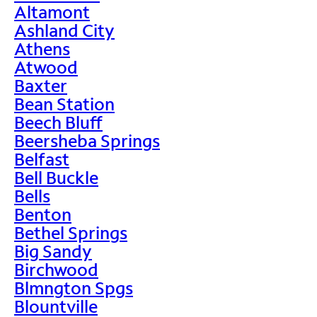
Altamont
Ashland City
Athens
Atwood
Baxter
Bean Station
Beech Bluff
Beersheba Springs
Belfast
Bell Buckle
Bells
Benton
Bethel Springs
Big Sandy
Birchwood
Blmngton Spgs
Blountville