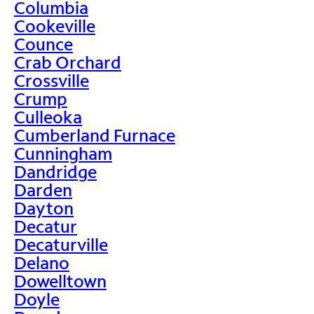
Columbia
Cookeville
Counce
Crab Orchard
Crossville
Crump
Culleoka
Cumberland Furnace
Cunningham
Dandridge
Darden
Dayton
Decatur
Decaturville
Delano
Dowelltown
Doyle