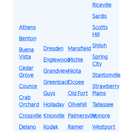
Riceville
Sardis
Athens
Scotts
Hill
Benton
Shiloh
Dresden
Mansfield
Buena
Vista
Spring
Englewood
Michie
City
Cedar
Grandview
Niota
Grove
Stantonville
Greenback
Ocoee
Counce
Strawberry
Guys
Old Fort
Plains
Crab
Orchard
Holladay
Olivehill
Tallassee
Crossville
Knoxville
Palmersville
Vonore
Delano
Kodak
Ramer
Westport