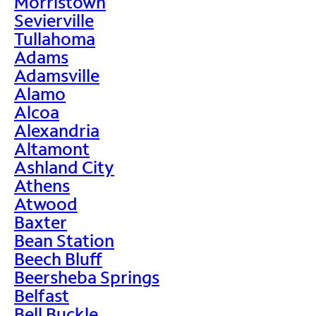
Morristown
Sevierville
Tullahoma
Adams
Adamsville
Alamo
Alcoa
Alexandria
Altamont
Ashland City
Athens
Atwood
Baxter
Bean Station
Beech Bluff
Beersheba Springs
Belfast
Bell Buckle