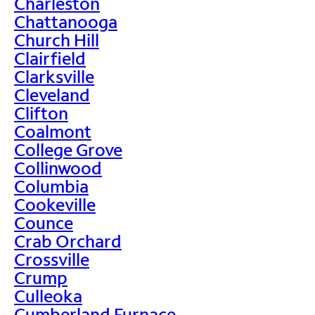
Charleston
Chattanooga
Church Hill
Clairfield
Clarksville
Cleveland
Clifton
Coalmont
College Grove
Collinwood
Columbia
Cookeville
Counce
Crab Orchard
Crossville
Crump
Culleoka
Cumberland Furnace