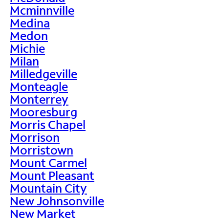
Mcminnville
Medina
Medon
Michie
Milan
Milledgeville
Monteagle
Monterrey
Mooresburg
Morris Chapel
Morrison
Morristown
Mount Carmel
Mount Pleasant
Mountain City
New Johnsonville
New Market