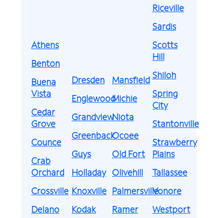
Riceville
Sardis
Athens
Scotts
Hill
Benton
Shiloh
Dresden
Mansfield
Buena
Vista
Spring
Englewood
Michie
City
Cedar
Grandview
Niota
Grove
Stantonville
Greenback
Ocoee
Counce
Strawberry
Guys
Old Fort
Plains
Crab
Orchard
Holladay
Olivehill
Tallassee
Crossville
Knoxville
Palmersville
Vonore
Delano
Kodak
Ramer
Westport