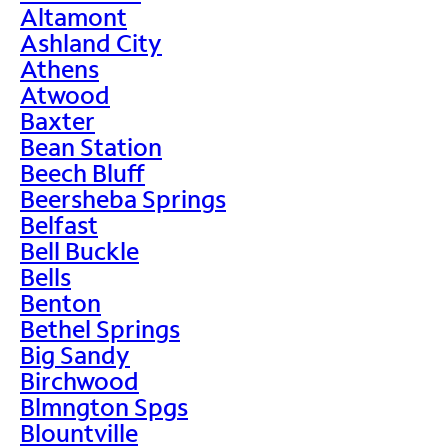
Altamont
Ashland City
Athens
Atwood
Baxter
Bean Station
Beech Bluff
Beersheba Springs
Belfast
Bell Buckle
Bells
Benton
Bethel Springs
Big Sandy
Birchwood
Blmngton Spgs
Blountville