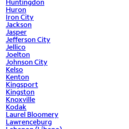
Huntingdon
Huron
Iron City
Jackson
Jasper
Jefferson City
Jellico
Joelton
Johnson City
Kelso
Kenton
Kingsport
Kingston
Knoxville
Kodak
Laurel Bloomery
Lawrenceburg