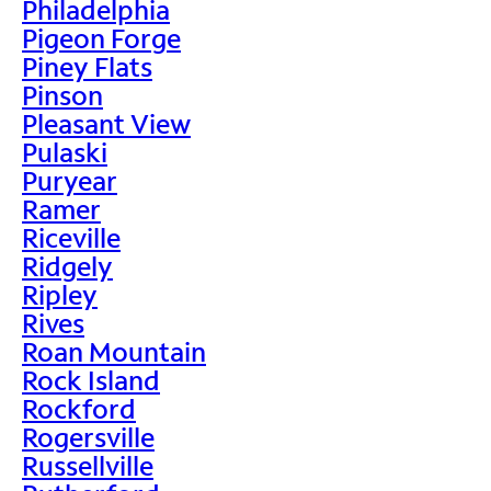
Philadelphia
Pigeon Forge
Piney Flats
Pinson
Pleasant View
Pulaski
Puryear
Ramer
Riceville
Ridgely
Ripley
Rives
Roan Mountain
Rock Island
Rockford
Rogersville
Russellville