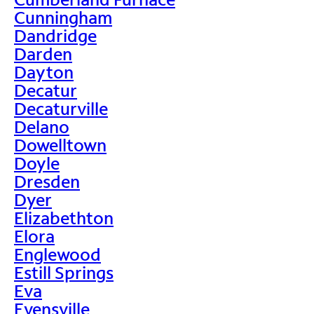
Cunningham
Dandridge
Darden
Dayton
Decatur
Decaturville
Delano
Dowelltown
Doyle
Dresden
Dyer
Elizabethton
Elora
Englewood
Estill Springs
Eva
Evensville