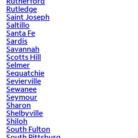
Rutherford
Rutledge
Saint Joseph
Saltillo
Santa Fe
Sardis
Savannah
Scotts Hill
Selmer
Sequatchie
Sevierville
Sewanee
Seymour
Sharon
Shelbyville
Shiloh
South Fulton
South Pittsburg