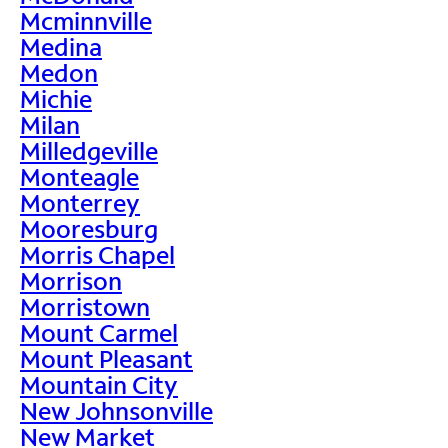
Mcminnville
Medina
Medon
Michie
Milan
Milledgeville
Monteagle
Monterrey
Mooresburg
Morris Chapel
Morrison
Morristown
Mount Carmel
Mount Pleasant
Mountain City
New Johnsonville
New Market