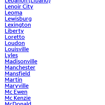
Lebanon (Líbano)
Lenoir City
Leoma
Lewisburg
Lexington
Liberty
Loretto
Loudon
Louisville
Lyles
Madisonville
Manchester
Mansfield
Martin
Maryville
Mc Ewen
Mc Kenzie
McDonald