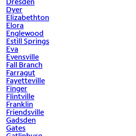
Dresden
Dyer
Elizabethton
Elora
Englewood
Estill Springs
Eva
Evensville
Fall Branch
Farragut
Fayetteville
Finger
Flintville
Franklin
Friendsville
Gadsden
Gates
Gatlinburg