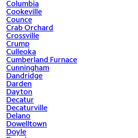
Columbia
Cookeville
Counce
Crab Orchard
Crossville
Crump
Culleoka
Cumberland Furnace
Cunningham
Dandridge
Darden
Dayton
Decatur
Decaturville
Delano
Dowelltown
Doyle