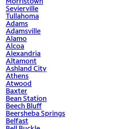
Morristown
Sevierville
Tullahoma
Adams
Adamsville
Alamo
Alcoa
Alexandria
Altamont
Ashland City
Athens
Atwood
Baxter
Bean Station
Beech Bluff
Beersheba Springs
Belfast
Bell Buckle