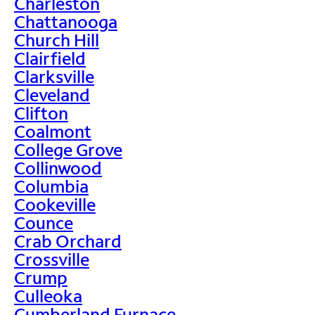
Charleston
Chattanooga
Church Hill
Clairfield
Clarksville
Cleveland
Clifton
Coalmont
College Grove
Collinwood
Columbia
Cookeville
Counce
Crab Orchard
Crossville
Crump
Culleoka
Cumberland Furnace