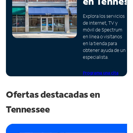
en
Tennes
Administrar
Explora los servicios
cuenta
de Internet, TV y
Encuentra
móvil de Spectrum
una
en línea o visítanos
tienda
en la tienda para
obtener ayuda de un
especialista.
Programa una cita
Ofertas destacadas en
Tennessee