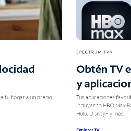
SPECTRUM TV®
elocidad
Obtén TV e
y aplicacio
ra tu hogar a un precio
Tus aplicaciones favori
incluyendo HBO Max Ba
Hulu, Disney+ y más.
Explorar TV