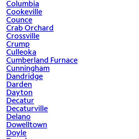
Columbia
Cookeville
Counce
Crab Orchard
Crossville
Crump
Culleoka
Cumberland Furnace
Cunningham
Dandridge
Darden
Dayton
Decatur
Decaturville
Delano
Dowelltown
Doyle