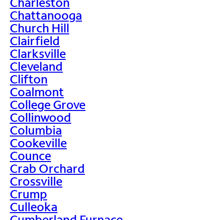
Charleston
Chattanooga
Church Hill
Clairfield
Clarksville
Cleveland
Clifton
Coalmont
College Grove
Collinwood
Columbia
Cookeville
Counce
Crab Orchard
Crossville
Crump
Culleoka
Cumberland Furnace