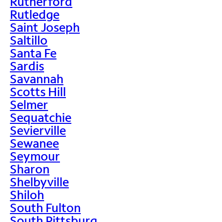
Rutherford
Rutledge
Saint Joseph
Saltillo
Santa Fe
Sardis
Savannah
Scotts Hill
Selmer
Sequatchie
Sevierville
Sewanee
Seymour
Sharon
Shelbyville
Shiloh
South Fulton
South Pittsburg