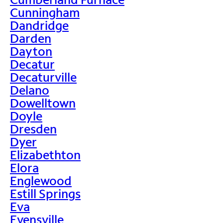
Cunningham
Dandridge
Darden
Dayton
Decatur
Decaturville
Delano
Dowelltown
Doyle
Dresden
Dyer
Elizabethton
Elora
Englewood
Estill Springs
Eva
Evensville