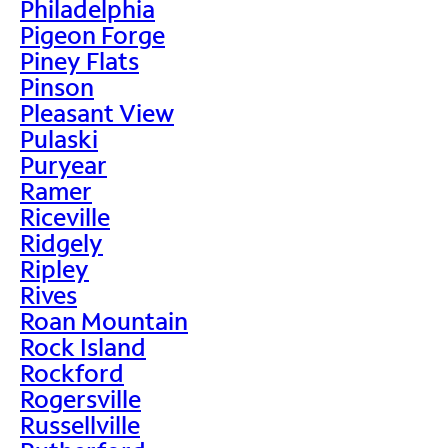
Philadelphia
Pigeon Forge
Piney Flats
Pinson
Pleasant View
Pulaski
Puryear
Ramer
Riceville
Ridgely
Ripley
Rives
Roan Mountain
Rock Island
Rockford
Rogersville
Russellville