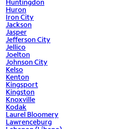
Huntingdon
Huron
Iron City
Jackson
Jasper
Jefferson City
Jellico
Joelton
Johnson City
Kelso
Kenton
Kingsport
Kingston
Knoxville
Kodak
Laurel Bloomery
Lawrenceburg