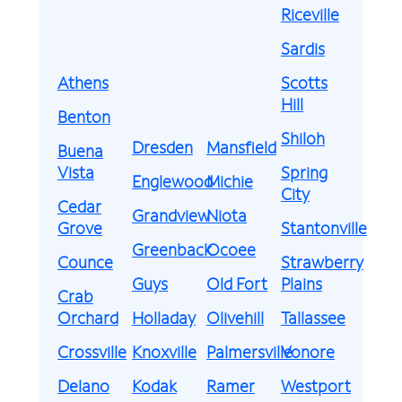
Riceville
Sardis
Athens
Scotts
Hill
Benton
Shiloh
Dresden
Mansfield
Buena
Vista
Spring
Englewood
Michie
City
Cedar
Grandview
Niota
Grove
Stantonville
Greenback
Ocoee
Counce
Strawberry
Guys
Old Fort
Plains
Crab
Orchard
Holladay
Olivehill
Tallassee
Crossville
Knoxville
Palmersville
Vonore
Delano
Kodak
Ramer
Westport