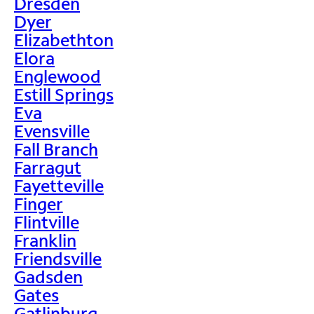
Dresden
Dyer
Elizabethton
Elora
Englewood
Estill Springs
Eva
Evensville
Fall Branch
Farragut
Fayetteville
Finger
Flintville
Franklin
Friendsville
Gadsden
Gates
Gatlinburg