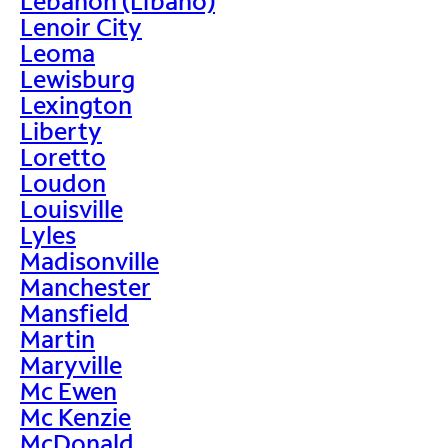
Lebanon (Líbano)
Lenoir City
Leoma
Lewisburg
Lexington
Liberty
Loretto
Loudon
Louisville
Lyles
Madisonville
Manchester
Mansfield
Martin
Maryville
Mc Ewen
Mc Kenzie
McDonald