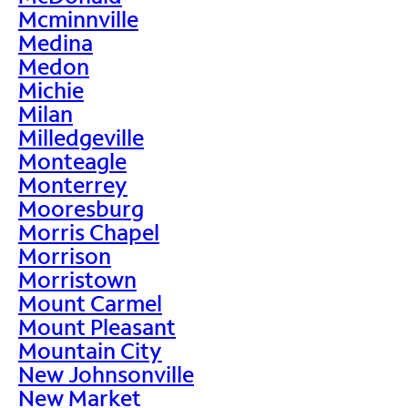
Mcminnville
Medina
Medon
Michie
Milan
Milledgeville
Monteagle
Monterrey
Mooresburg
Morris Chapel
Morrison
Morristown
Mount Carmel
Mount Pleasant
Mountain City
New Johnsonville
New Market