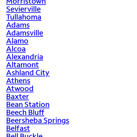
Morristown
Sevierville
Tullahoma
Adams
Adamsville
Alamo
Alcoa
Alexandria
Altamont
Ashland City
Athens
Atwood
Baxter
Bean Station
Beech Bluff
Beersheba Springs
Belfast
Bell Buckle