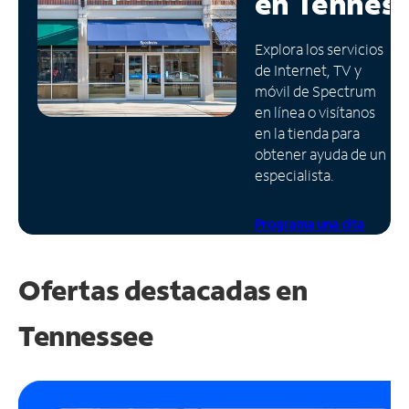
en
Tennes
Administrar
Explora los servicios
cuenta
de Internet, TV y
Encuentra
móvil de Spectrum
una
en línea o visítanos
tienda
en la tienda para
obtener ayuda de un
especialista.
Programa una cita
Ofertas destacadas en
Tennessee