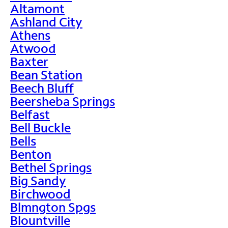
Altamont
Ashland City
Athens
Atwood
Baxter
Bean Station
Beech Bluff
Beersheba Springs
Belfast
Bell Buckle
Bells
Benton
Bethel Springs
Big Sandy
Birchwood
Blmngton Spgs
Blountville