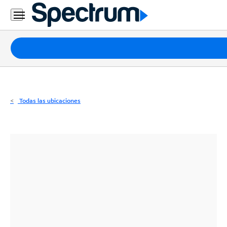
Residencial
Business
Paquetes
Internet
TV
Todas las ubicaciones
Móvil
Teléfono
Residencial
Business
Contáctanos
Inglés