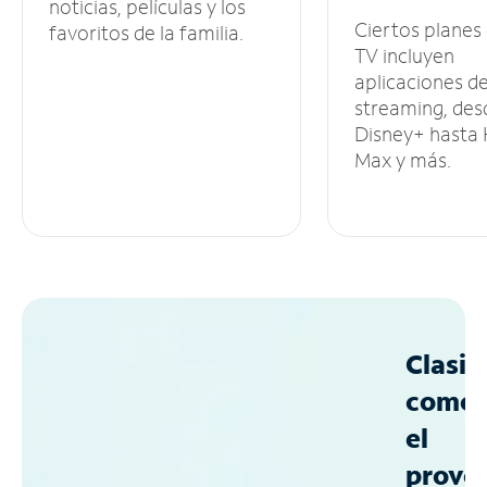
noticias, películas y los
Ciertos planes
favoritos de la familia.
TV incluyen
aplicaciones d
streaming, des
Disney+ hasta
Max y más.
Clasif
como
el
prove