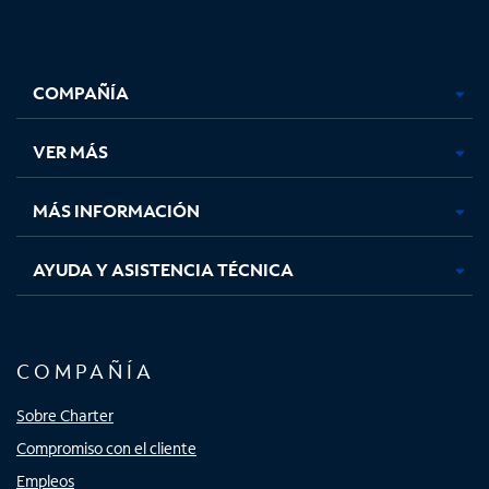
Facebook,
Instagram,
Youtube,
X,
se
se
se
se
COMPAÑÍA
abre
abre
abre
abre
en
en
en
en
una
una
una
una
VER MÁS
pestaña
pestaña
pestaña
pestaña
nueva
nueva
nueva
nueva
MÁS INFORMACIÓN
AYUDA Y ASISTENCIA TÉCNICA
COMPAÑÍA
Sobre Charter
Compromiso con el cliente
Empleos