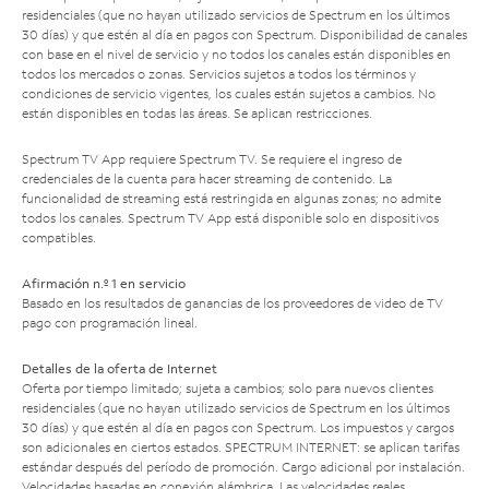
residenciales (que no hayan utilizado servicios de Spectrum en los últimos
30 días) y que estén al día en pagos con Spectrum. Disponibilidad de canales
con base en el nivel de servicio y no todos los canales están disponibles en
todos los mercados o zonas. Servicios sujetos a todos los términos y
condiciones de servicio vigentes, los cuales están sujetos a cambios. No
están disponibles en todas las áreas. Se aplican restricciones.
Spectrum TV App requiere Spectrum TV. Se requiere el ingreso de
credenciales de la cuenta para hacer streaming de contenido. La
funcionalidad de streaming está restringida en algunas zonas; no admite
todos los canales. Spectrum TV App está disponible solo en dispositivos
compatibles.
Afirmación n.º 1 en servicio
Basado en los resultados de ganancias de los proveedores de video de TV
pago con programación lineal.
Detalles de la oferta de Internet
Oferta por tiempo limitado; sujeta a cambios; solo para nuevos clientes
residenciales (que no hayan utilizado servicios de Spectrum en los últimos
30 días) y que estén al día en pagos con Spectrum. Los impuestos y cargos
son adicionales en ciertos estados. SPECTRUM INTERNET: se aplican tarifas
estándar después del período de promoción. Cargo adicional por instalación.
Velocidades basadas en conexión alámbrica. Las velocidades reales