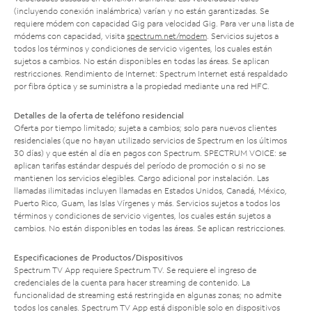
(incluyendo conexión inalámbrica) varían y no están garantizadas. Se
requiere módem con capacidad Gig para velocidad Gig. Para ver una lista de
módems con capacidad, visita
spectrum.net/modem
. Servicios sujetos a
todos los términos y condiciones de servicio vigentes, los cuales están
sujetos a cambios. No están disponibles en todas las áreas. Se aplican
restricciones. Rendimiento de Internet: Spectrum Internet está respaldado
por fibra óptica y se suministra a la propiedad mediante una red HFC.
Detalles de la oferta de teléfono residencial
Oferta por tiempo limitado; sujeta a cambios; solo para nuevos clientes
residenciales (que no hayan utilizado servicios de Spectrum en los últimos
30 días) y que estén al día en pagos con Spectrum. SPECTRUM VOICE: se
aplican tarifas estándar después del período de promoción o si no se
mantienen los servicios elegibles. Cargo adicional por instalación. Las
llamadas ilimitadas incluyen llamadas en Estados Unidos, Canadá, México,
Puerto Rico, Guam, las Islas Vírgenes y más. Servicios sujetos a todos los
términos y condiciones de servicio vigentes, los cuales están sujetos a
cambios. No están disponibles en todas las áreas. Se aplican restricciones.
Especificaciones de Productos/Dispositivos
Spectrum TV App requiere Spectrum TV. Se requiere el ingreso de
credenciales de la cuenta para hacer streaming de contenido. La
funcionalidad de streaming está restringida en algunas zonas; no admite
todos los canales. Spectrum TV App está disponible solo en dispositivos