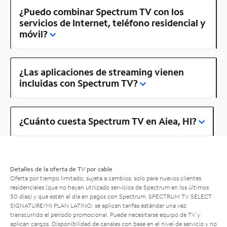
¿Puedo combinar Spectrum TV con los
servicios de Internet, teléfono residencial y
móvil?
¿Las aplicaciones de streaming vienen
incluidas con Spectrum TV?
¿Cuánto cuesta Spectrum TV en Aiea, HI?
Detalles de la oferta de TV por cable
Oferta por tiempo limitado; sujeta a cambios; solo para nuevos clientes
residenciales (que no hayan utilizado servicios de Spectrum en los últimos
30 días) y que estén al día en pagos con Spectrum. SPECTRUM TV SELECT
SIGNATURE/MI PLAN LATINO: se aplican tarifas estándar una vez
transcurrido el período promocional. Puede necesitarse equipo de TV y
aplican cargos. Disponibilidad de canales con base en el nivel de servicio y no