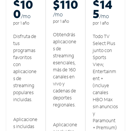
$10
$110
$14
0
5
/m
o
/m
o
/m
o
por 1 año
por 1 año
por 1 año
Obtendrás
Disfruta de
Todo TV
aplicacione
tus
Select Plus
s de
programas
junto con
streaming
favoritos
Sports
esenciales,
con
View,
más de 160
aplicacione
Entertainm
canales en
s de
ent +
vivo y
streaming
(incluye
cadenas de
populares
canales
deportes
incluidas.
HBO Max
regionales.
sin anuncios
y
Aplicacione
Paramount
Aplicacione
s incluidas
+ Premium)