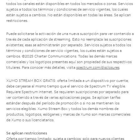
todos los canales están disponibles en todos los mercados o zonas. Servicios
sujetos a todos los términos y condiciones de servicio vigentes, los cuales
están sujetos a cambios. No están disponibles en todas las áreas. Se aplican
restricciones.
Puede solicitarse la activación de una nueva suscripción para ver contenido a
través de cada aplicación de streaming. Esto no reemplaza las suscripciones
existentes; esas se administrarán por separado. Servicios sujetos a todos los
términos y condiciones de servicio vigentes, los cuales están sujetos a
cambios. ©2025 Charter Communications. Todas las demás marcas
comerciales y los logotipos presentes aquí son propiedad de sus respectivos
titulares. Para conocer más detalles, visita
spectrum.com/disclosures
.
XUMO STREAM BOX GRATIS: oferta limitada a un dispositivo por cuenta;
debe canjearse al mismo tiempo que el servicio de Spectrum TV elegible.
Requiere Spectrum Internet. Se requieren suscripciones por separado para
ver contenido a través de varias aplicaciones pagas. Se aplican tarifas
estándar después del período de promoción o si no se mantienen los
servicios elegibles. Xumo Stream Box y todos los demás nombres de
productos, logotipos, eslóganes y marcas de Xumo son marcas comerciales
de Xumo o sus licenciatarios.
Se aplican restricciones
Oferta por tiempo limitado; sujeta a cambios; solo para nuevos clientes