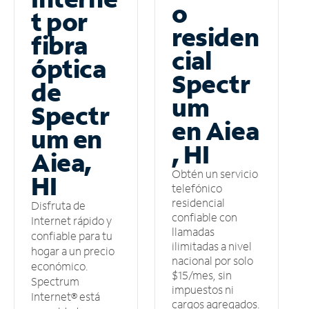
o
t por
residen
fibra
cial
óptica
Spectr
de
um
Spectr
en Aiea
um en
, HI
Aiea,
Obtén un servicio
HI
telefónico
residencial
Disfruta de
confiable con
Internet rápido y
llamadas
confiable para tu
ilimitadas a nivel
hogar a un precio
nacional por solo
económico.
$15/mes, sin
Spectrum
impuestos ni
Internet® está
cargos agregados.