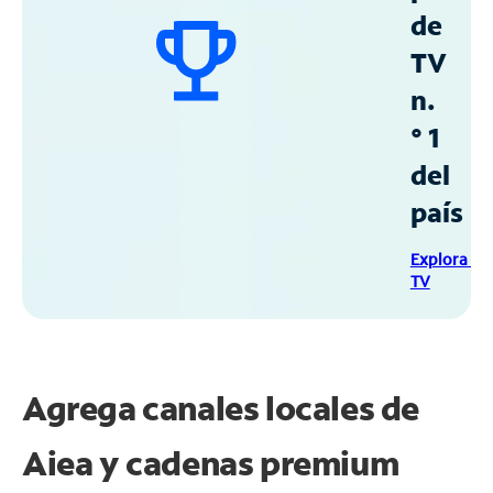
de
TV
n.
° 1
del
país
Explora Sp
TV
Agrega canales locales de
Aiea y cadenas premium