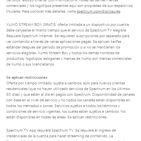
comerciales y los logotipos presentes aquí son propiedad de sus respectivos
titulares. Para conocer más detalles, visita
spectrum.com/disclosures
.
XUMO STREAM BOX GRATIS: oferta limitada a un dispositivo por cuenta;
debe canjearse al mismo tiempo que el servicio de Spectrum TV elegible.
Requiere Spectrum Internet. Se requieren suscripciones por separado para
ver contenido a través de varias aplicaciones pagas. Se aplican tarifas
estándar después del período de promoción o si no se mantienen los
servicios elegibles. Xumo Stream Box y todos los demás nombres de
productos, logotipos, eslóganes y marcas de Xumo son marcas comerciales
de Xumo o sus licenciatarios.
Se aplican restricciones
Oferta por tiempo limitado; sujeta a cambios; solo para nuevos clientes
residenciales (que no hayan utilizado servicios de Spectrum en los últimos
30 días) y que estén al día en pagos con Spectrum. Disponibilidad de canales
con base en el nivel de servicio y no todos los canales están disponibles en
todos los mercados o zonas. Servicios sujetos a todos los términos y
condiciones de servicio vigentes, los cuales están sujetos a cambios. No
están disponibles en todas las áreas. Se aplican restricciones.
Spectrum TV App requiere Spectrum TV. Se requiere el ingreso de
credenciales de la cuenta para hacer streaming de contenido. La