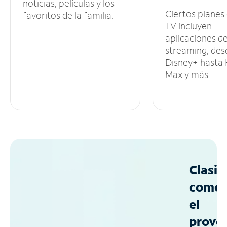
noticias, películas y los
Ciertos planes
favoritos de la familia.
TV incluyen
aplicaciones d
streaming, des
Disney+ hasta
Max y más.
Clasif
como
el
prove