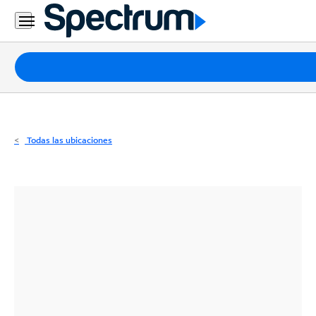
Residencial
Business
Paquetes
Internet
TV
Todas las ubicaciones
Móvil
Teléfono
Residencial
Business
Contáctanos
Inglés