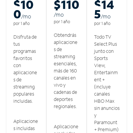
$10
$110
$14
0
5
/m
o
/m
o
/m
o
por 1 año
por 1 año
por 1 año
Obtendrás
Disfruta de
Todo TV
aplicacione
tus
Select Plus
s de
programas
junto con
streaming
favoritos
Sports
esenciales,
con
View,
más de 160
aplicacione
Entertainm
canales en
s de
ent +
vivo y
streaming
(incluye
cadenas de
populares
canales
deportes
incluidas.
HBO Max
regionales.
sin anuncios
y
Aplicacione
Paramount
Aplicacione
s incluidas
+ Premium)