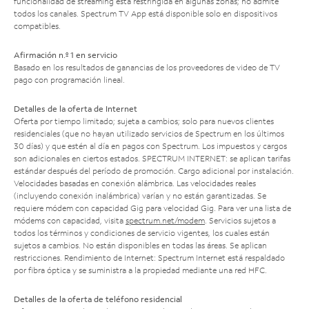
funcionalidad de streaming está restringida en algunas zonas; no admite
todos los canales. Spectrum TV App está disponible solo en dispositivos
compatibles.
Afirmación n.º 1 en servicio
Basado en los resultados de ganancias de los proveedores de video de TV
pago con programación lineal.
Detalles de la oferta de Internet
Oferta por tiempo limitado; sujeta a cambios; solo para nuevos clientes
residenciales (que no hayan utilizado servicios de Spectrum en los últimos
30 días) y que estén al día en pagos con Spectrum. Los impuestos y cargos
son adicionales en ciertos estados. SPECTRUM INTERNET: se aplican tarifas
estándar después del período de promoción. Cargo adicional por instalación.
Velocidades basadas en conexión alámbrica. Las velocidades reales
(incluyendo conexión inalámbrica) varían y no están garantizadas. Se
requiere módem con capacidad Gig para velocidad Gig. Para ver una lista de
módems con capacidad, visita
spectrum.net/modem
. Servicios sujetos a
todos los términos y condiciones de servicio vigentes, los cuales están
sujetos a cambios. No están disponibles en todas las áreas. Se aplican
restricciones. Rendimiento de Internet: Spectrum Internet está respaldado
por fibra óptica y se suministra a la propiedad mediante una red HFC.
Detalles de la oferta de teléfono residencial