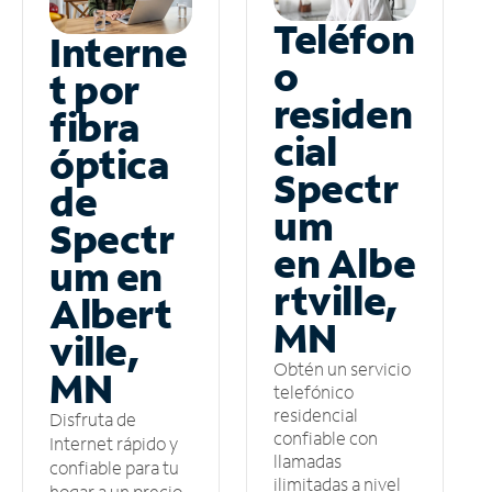
Teléfon
Interne
o
t por
residen
fibra
cial
óptica
Spectr
de
um
Spectr
en Albe
um en
rtville,
Albert
MN
ville,
Obtén un servicio
MN
telefónico
residencial
Disfruta de
confiable con
Internet rápido y
llamadas
confiable para tu
ilimitadas a nivel
hogar a un precio