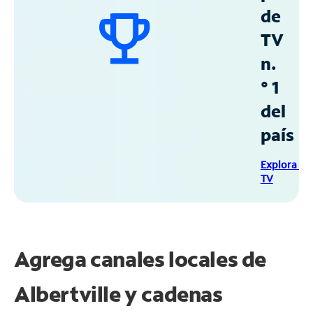
de
TV
n.
° 1
del
país
Explora Sp
TV
Agrega canales locales de
Albertville y cadenas