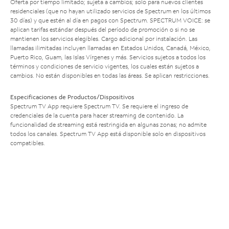
Oferta por tiempo limitado; sujeta a cambios; solo para nuevos clientes
residenciales (que no hayan utilizado servicios de Spectrum en los últimos
30 días) y que estén al día en pagos con Spectrum. SPECTRUM VOICE: se
aplican tarifas estándar después del período de promoción o si no se
mantienen los servicios elegibles. Cargo adicional por instalación. Las
llamadas ilimitadas incluyen llamadas en Estados Unidos, Canadá, México,
Puerto Rico, Guam, las Islas Vírgenes y más. Servicios sujetos a todos los
términos y condiciones de servicio vigentes, los cuales están sujetos a
cambios. No están disponibles en todas las áreas. Se aplican restricciones.
Especificaciones de Productos/Dispositivos
Spectrum TV App requiere Spectrum TV. Se requiere el ingreso de
credenciales de la cuenta para hacer streaming de contenido. La
funcionalidad de streaming está restringida en algunas zonas; no admite
todos los canales. Spectrum TV App está disponible solo en dispositivos
compatibles.