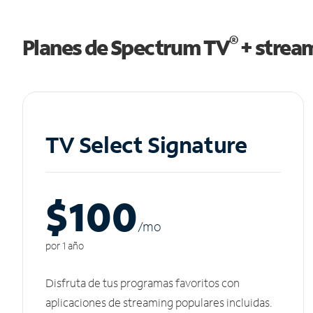
®
Planes de Spectrum TV
+ strea
TV Select Signature
$100
/m
o
por 1 año
Disfruta de tus programas favoritos con
aplicaciones de streaming populares incluidas.