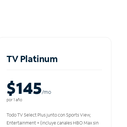
TV Platinum
$145
/m
o
por 1 año
Todo TV Select Plus junto con Sports View,
Entertainment + (incluye canales HBO Max sin