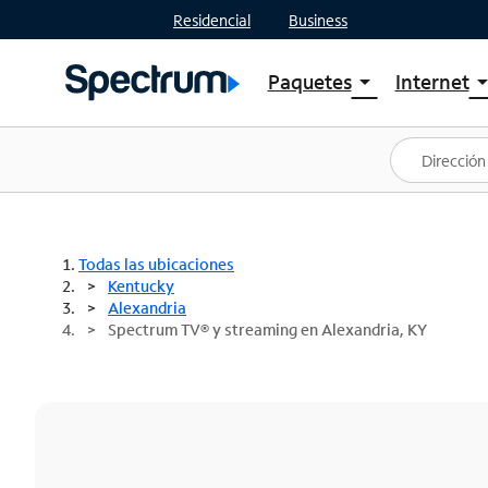
Residencial
Business
Paquetes
Internet
arrow_drop_down
arrow_drop
Ver paquetes
Spectr
Spectrum One
Planes
Mejores ofertas
Spectr
Ofertas en tu área
Intern
Todas las ubicaciones
Kentucky
Alexandria
Spectrum TV® y streaming en Alexandria, KY