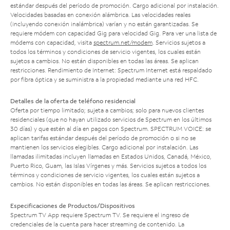
estándar después del período de promoción. Cargo adicional por instalación.
Velocidades basadas en conexión alámbrica. Las velocidades reales
(incluyendo conexión inalámbrica) varían y no están garantizadas. Se
requiere módem con capacidad Gig para velocidad Gig. Para ver una lista de
módems con capacidad, visita
spectrum.net/modem
. Servicios sujetos a
todos los términos y condiciones de servicio vigentes, los cuales están
sujetos a cambios. No están disponibles en todas las áreas. Se aplican
restricciones. Rendimiento de Internet: Spectrum Internet está respaldado
por fibra óptica y se suministra a la propiedad mediante una red HFC.
Detalles de la oferta de teléfono residencial
Oferta por tiempo limitado; sujeta a cambios; solo para nuevos clientes
residenciales (que no hayan utilizado servicios de Spectrum en los últimos
30 días) y que estén al día en pagos con Spectrum. SPECTRUM VOICE: se
aplican tarifas estándar después del período de promoción o si no se
mantienen los servicios elegibles. Cargo adicional por instalación. Las
llamadas ilimitadas incluyen llamadas en Estados Unidos, Canadá, México,
Puerto Rico, Guam, las Islas Vírgenes y más. Servicios sujetos a todos los
términos y condiciones de servicio vigentes, los cuales están sujetos a
cambios. No están disponibles en todas las áreas. Se aplican restricciones.
Especificaciones de Productos/Dispositivos
Spectrum TV App requiere Spectrum TV. Se requiere el ingreso de
credenciales de la cuenta para hacer streaming de contenido. La