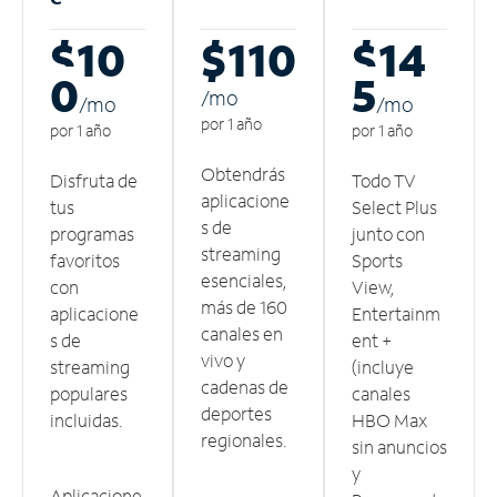
$10
$110
$14
0
5
/m
o
/m
o
/m
o
por 1 año
por 1 año
por 1 año
Obtendrás
Disfruta de
Todo TV
aplicacione
tus
Select Plus
s de
programas
junto con
streaming
favoritos
Sports
esenciales,
con
View,
más de 160
aplicacione
Entertainm
canales en
s de
ent +
vivo y
streaming
(incluye
cadenas de
populares
canales
deportes
incluidas.
HBO Max
regionales.
sin anuncios
y
Aplicacione