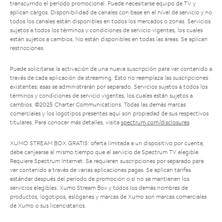
transcurrido el período promocional. Puede necesitarse equipo de TV y
aplican cargos. Disponibilidad de canales con base en el nivel de servicio y no
todos los canales están disponibles en todos los mercados o zonas. Servicios
sujetos a todos los términos y condiciones de servicio vigentes, los cuales
están sujetos a cambios. No están disponibles en todas las áreas. Se aplican
restricciones.
Puede solicitarse la activación de una nueva suscripción para ver contenido a
través de cada aplicación de streaming. Esto no reemplaza las suscripciones
existentes; esas se administrarán por separado. Servicios sujetos a todos los
términos y condiciones de servicio vigentes, los cuales están sujetos a
cambios. ©2025 Charter Communications. Todas las demás marcas
comerciales y los logotipos presentes aquí son propiedad de sus respectivos
titulares. Para conocer más detalles, visita
spectrum.com/disclosures
.
XUMO STREAM BOX GRATIS: oferta limitada a un dispositivo por cuenta;
debe canjearse al mismo tiempo que el servicio de Spectrum TV elegible.
Requiere Spectrum Internet. Se requieren suscripciones por separado para
ver contenido a través de varias aplicaciones pagas. Se aplican tarifas
estándar después del período de promoción o si no se mantienen los
servicios elegibles. Xumo Stream Box y todos los demás nombres de
productos, logotipos, eslóganes y marcas de Xumo son marcas comerciales
de Xumo o sus licenciatarios.