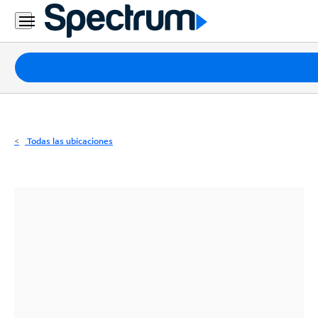
Residencial
Business
Paquetes
Internet
TV
Todas las ubicaciones
Móvil
Teléfono
Residencial
Business
Contáctanos
Inglés