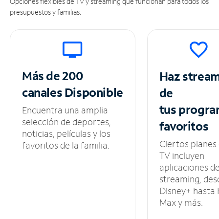
Opciones flexibles de TV y streaming que funcionan para todos los
presupuestos y familias.
Más de 200
Haz strea
canales
Disponible
de
tus
progra
Encuentra una amplia
selección de deportes,
favoritos
noticias, películas y los
Ciertos planes
favoritos de la familia.
TV incluyen
aplicaciones d
streaming, des
Disney+ hasta
Max y más.