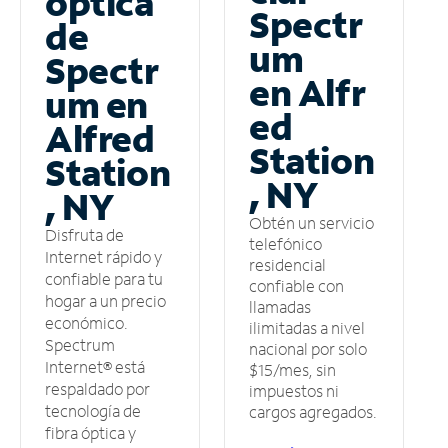
óptica
Spectr
de
um
Spectr
en Alfr
um en
ed
Alfred
Station
Station
, NY
, NY
Obtén un servicio
Disfruta de
telefónico
Internet rápido y
residencial
confiable para tu
confiable con
hogar a un precio
llamadas
económico.
ilimitadas a nivel
Spectrum
nacional por solo
Internet® está
$15/mes, sin
respaldado por
impuestos ni
tecnología de
cargos agregados.
fibra óptica y