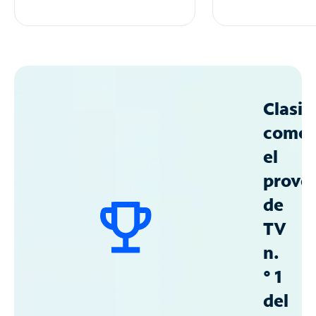
Clasif
como
el
prove
de
TV
n.
° 1
del