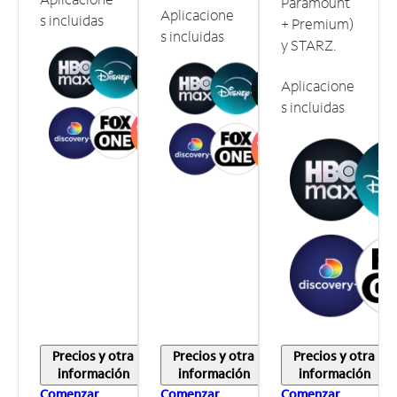
Paramount
Aplicacione
s incluidas
+ Premium)
s incluidas
y STARZ.
Aplicacione
s incluidas
Precios y otra
Precios y otra
Precios y otra
información
información
información
Comenzar
Comenzar
Comenzar