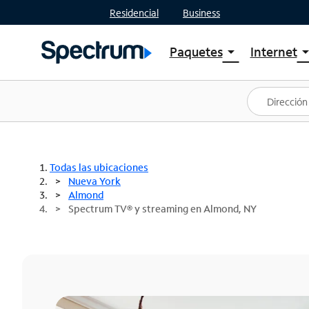
Residencial
Business
Paquetes
Internet
arrow_drop_down
arrow_drop
Ver paquetes
Spectr
Spectrum One
Planes
Mejores ofertas
Spectr
Ofertas en tu área
Intern
Todas las ubicaciones
Nueva York
Almond
Spectrum TV® y streaming en Almond, NY