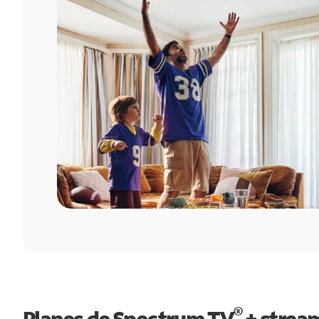
®
Planes de Spectrum TV
+ strea