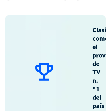
Clasif
como
el
prove
de
TV
n.
° 1
del
país