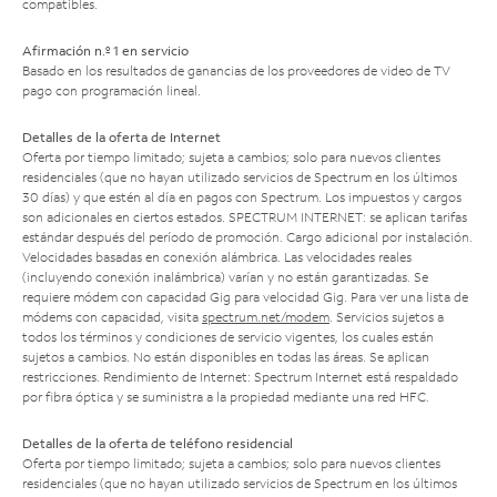
compatibles.
Afirmación n.º 1 en servicio
Basado en los resultados de ganancias de los proveedores de video de TV
pago con programación lineal.
Detalles de la oferta de Internet
Oferta por tiempo limitado; sujeta a cambios; solo para nuevos clientes
residenciales (que no hayan utilizado servicios de Spectrum en los últimos
30 días) y que estén al día en pagos con Spectrum. Los impuestos y cargos
son adicionales en ciertos estados. SPECTRUM INTERNET: se aplican tarifas
estándar después del período de promoción. Cargo adicional por instalación.
Velocidades basadas en conexión alámbrica. Las velocidades reales
(incluyendo conexión inalámbrica) varían y no están garantizadas. Se
requiere módem con capacidad Gig para velocidad Gig. Para ver una lista de
módems con capacidad, visita
spectrum.net/modem
. Servicios sujetos a
todos los términos y condiciones de servicio vigentes, los cuales están
sujetos a cambios. No están disponibles en todas las áreas. Se aplican
restricciones. Rendimiento de Internet: Spectrum Internet está respaldado
por fibra óptica y se suministra a la propiedad mediante una red HFC.
Detalles de la oferta de teléfono residencial
Oferta por tiempo limitado; sujeta a cambios; solo para nuevos clientes
residenciales (que no hayan utilizado servicios de Spectrum en los últimos