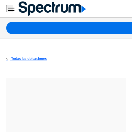
Residencial
Business
Paquetes
Internet
TV
Todas las ubicaciones
Móvil
Teléfono
Residencial
Business
Contáctanos
Inglés