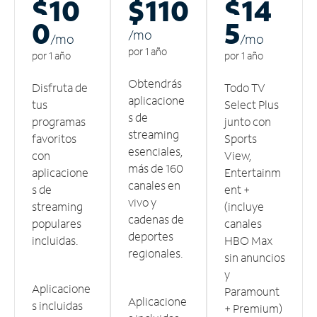
$10
$110
$14
0
5
/m
o
/m
o
/m
o
por 1 año
por 1 año
por 1 año
Obtendrás
Disfruta de
Todo TV
aplicacione
tus
Select Plus
s de
programas
junto con
streaming
favoritos
Sports
esenciales,
con
View,
más de 160
aplicacione
Entertainm
canales en
s de
ent +
vivo y
streaming
(incluye
cadenas de
populares
canales
deportes
incluidas.
HBO Max
regionales.
sin anuncios
y
Aplicacione
Paramount
Aplicacione
s incluidas
+ Premium)