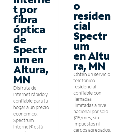
o
t por
residen
fibra
cial
óptica
Spectr
de
um
Spectr
en Altu
um en
ra, MN
Altura,
Obtén un servicio
MN
telefónico
residencial
Disfruta de
confiable con
Internet rápido y
llamadas
confiable para tu
ilimitadas a nivel
hogar a un precio
nacional por solo
económico.
$15/mes, sin
Spectrum
impuestos ni
Internet® está
cargos agregados.