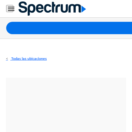
Residencial
Business
Paquetes
Internet
TV
Todas las ubicaciones
Móvil
Teléfono
Residencial
Business
Contáctanos
Inglés