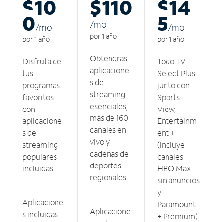
$10
$110
$14
0
5
/m
o
/m
o
/m
o
por 1 año
por 1 año
por 1 año
Obtendrás
Disfruta de
Todo TV
aplicacione
tus
Select Plus
s de
programas
junto con
streaming
favoritos
Sports
esenciales,
con
View,
más de 160
aplicacione
Entertainm
canales en
s de
ent +
vivo y
streaming
(incluye
cadenas de
populares
canales
deportes
incluidas.
HBO Max
regionales.
sin anuncios
y
Aplicacione
Paramount
Aplicacione
s incluidas
+ Premium)