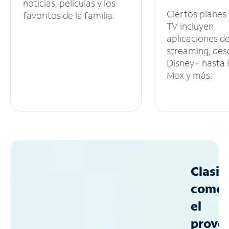
noticias, películas y los
Ciertos planes
favoritos de la familia.
TV incluyen
aplicaciones d
streaming, des
Disney+ hasta
Max y más.
Clasif
como
el
prove