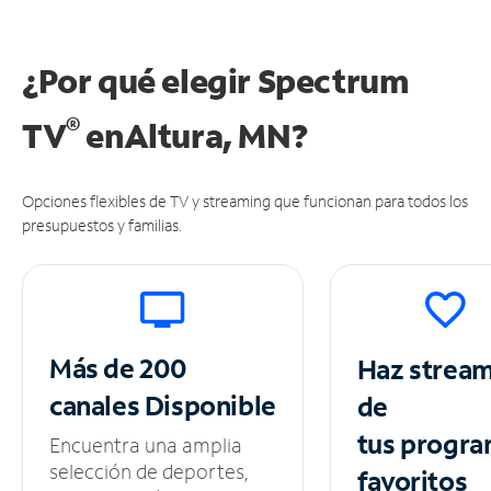
¿Por qué elegir Spectrum
®
TV
en
Altura, MN?
Opciones flexibles de TV y streaming que funcionan para todos los
presupuestos y familias.
Más de 200
Haz strea
canales
Disponible
de
tus
progra
Encuentra una amplia
selección de deportes,
favoritos