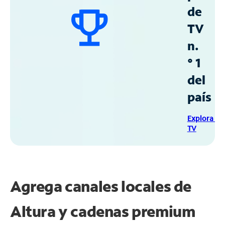
de
TV
n.
° 1
del
país
Explora Sp
TV
Agrega canales locales de
Altura y cadenas premium