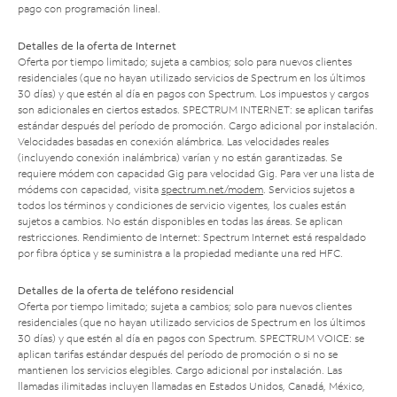
pago con programación lineal.
Detalles de la oferta de Internet
Oferta por tiempo limitado; sujeta a cambios; solo para nuevos clientes
residenciales (que no hayan utilizado servicios de Spectrum en los últimos
30 días) y que estén al día en pagos con Spectrum. Los impuestos y cargos
son adicionales en ciertos estados. SPECTRUM INTERNET: se aplican tarifas
estándar después del período de promoción. Cargo adicional por instalación.
Velocidades basadas en conexión alámbrica. Las velocidades reales
(incluyendo conexión inalámbrica) varían y no están garantizadas. Se
requiere módem con capacidad Gig para velocidad Gig. Para ver una lista de
módems con capacidad, visita
spectrum.net/modem
. Servicios sujetos a
todos los términos y condiciones de servicio vigentes, los cuales están
sujetos a cambios. No están disponibles en todas las áreas. Se aplican
restricciones. Rendimiento de Internet: Spectrum Internet está respaldado
por fibra óptica y se suministra a la propiedad mediante una red HFC.
Detalles de la oferta de teléfono residencial
Oferta por tiempo limitado; sujeta a cambios; solo para nuevos clientes
residenciales (que no hayan utilizado servicios de Spectrum en los últimos
30 días) y que estén al día en pagos con Spectrum. SPECTRUM VOICE: se
aplican tarifas estándar después del período de promoción o si no se
mantienen los servicios elegibles. Cargo adicional por instalación. Las
llamadas ilimitadas incluyen llamadas en Estados Unidos, Canadá, México,