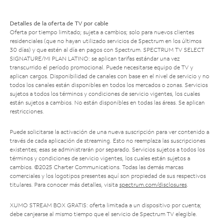
Detalles de la oferta de TV por cable
Oferta por tiempo limitado; sujeta a cambios; solo para nuevos clientes
residenciales (que no hayan utilizado servicios de Spectrum en los últimos
30 días) y que estén al día en pagos con Spectrum. SPECTRUM TV SELECT
SIGNATURE/MI PLAN LATINO: se aplican tarifas estándar una vez
transcurrido el período promocional. Puede necesitarse equipo de TV y
aplican cargos. Disponibilidad de canales con base en el nivel de servicio y no
todos los canales están disponibles en todos los mercados o zonas. Servicios
sujetos a todos los términos y condiciones de servicio vigentes, los cuales
están sujetos a cambios. No están disponibles en todas las áreas. Se aplican
restricciones.
Puede solicitarse la activación de una nueva suscripción para ver contenido a
través de cada aplicación de streaming. Esto no reemplaza las suscripciones
existentes; esas se administrarán por separado. Servicios sujetos a todos los
términos y condiciones de servicio vigentes, los cuales están sujetos a
cambios. ©2025 Charter Communications. Todas las demás marcas
comerciales y los logotipos presentes aquí son propiedad de sus respectivos
titulares. Para conocer más detalles, visita
spectrum.com/disclosures
.
XUMO STREAM BOX GRATIS: oferta limitada a un dispositivo por cuenta;
debe canjearse al mismo tiempo que el servicio de Spectrum TV elegible.