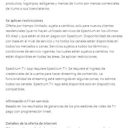
productos, logotipos, eslóganes y marcas de Xumo son marcas comerciales
de Xumo o sus licenciatarios.
Se aplican restricciones
Oferta por tiempo limitado; sujeta a cambios; solo para nuevos clientes
residenciales (que no hayan utilizado servicios de Spectrum en los últimos
30 días) y que estén al día en pagos con Spectrum. Disponibilidad de canales
con base en el nivel de servicio y no todos los canales están disponibles en
todos los mercados o zonas. Servicios sujetos a todos los términos y
condiciones de servicio vigentes, los cuales están sujetos a cambios. No
están disponibles en todas las áreas. Se aplican restricciones.
Spectrum TV App requiere Spectrum TV. Se requiere el ingreso de
credenciales de la cuenta para hacer streaming de contenido. La
funcionalidad de streaming está restringida en algunas zonas; no admite
todos los canales. Spectrum TV App está disponible solo en dispositivos
compatibles.
Afirmación n.º 1 en servicio
Basado en los resultados de ganancias de los proveedores de video de TV
pago con programación lineal.
Detalles de la oferta de Internet