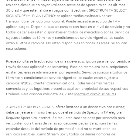
residenciales (que no hayan utilizado servicios de Spectrum en los últimos
30 días) y que estén al día en pagos con Spectrum. SPECTRUM TV SELECT
SIGNATURE/MI PLAN LATINO: se aplican tarifas estándar una vez
transcurrido el período promocional. Puede necesitarse equipo de TV y
aplican cargos. Disponibilidad de canales con base en el nivel de servicio y no
todos los canales están disponibles en todos los mercados o zonas. Servicios
sujetos a todos los términos y condiciones de servicio vigentes, los cuales
están sujetos a cambios. No están disponibles en todas las áreas. Se aplican
restricciones.
Puede solicitarse la activación de una nueva suscripción para ver contenido a
través de cada aplicación de streaming. Esto no reemplaza las suscripciones
existentes; esas se administrarán por separado. Servicios sujetos a todos los
términos y condiciones de servicio vigentes, los cuales están sujetos a
cambios. ©2025 Charter Communications. Todas las demás marcas
comerciales y los logotipos presentes aquí son propiedad de sus respectivos
titulares. Para conocer más detalles, visita
spectrum.com/disclosures
.
XUMO STREAM BOX GRATIS: oferta limitada a un dispositivo por cuenta;
debe canjearse al mismo tiempo que el servicio de Spectrum TV elegible.
Requiere Spectrum Internet. Se requieren suscripciones por separado para
ver contenido a través de varias aplicaciones pagas. Se aplican tarifas
estándar después del período de promoción o si no se mantienen los
servicios elegibles. Xumo Stream Box y todos los demás nombres de