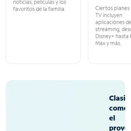
noticias, películas y los
Ciertos planes
favoritos de la familia.
TV incluyen
aplicaciones d
streaming, des
Disney+ hasta
Max y más.
Clasif
como
el
prove