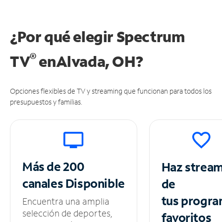
¿Por qué elegir Spectrum
®
TV
en
Alvada, OH?
Opciones flexibles de TV y streaming que funcionan para todos los
presupuestos y familias.
Más de 200
Haz strea
canales
Disponible
de
tus
progra
Encuentra una amplia
selección de deportes,
favoritos