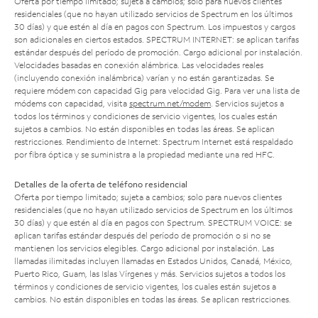
Oferta por tiempo limitado; sujeta a cambios; solo para nuevos clientes
residenciales (que no hayan utilizado servicios de Spectrum en los últimos
30 días) y que estén al día en pagos con Spectrum. Los impuestos y cargos
son adicionales en ciertos estados. SPECTRUM INTERNET: se aplican tarifas
estándar después del período de promoción. Cargo adicional por instalación.
Velocidades basadas en conexión alámbrica. Las velocidades reales
(incluyendo conexión inalámbrica) varían y no están garantizadas. Se
requiere módem con capacidad Gig para velocidad Gig. Para ver una lista de
módems con capacidad, visita
spectrum.net/modem
. Servicios sujetos a
todos los términos y condiciones de servicio vigentes, los cuales están
sujetos a cambios. No están disponibles en todas las áreas. Se aplican
restricciones. Rendimiento de Internet: Spectrum Internet está respaldado
por fibra óptica y se suministra a la propiedad mediante una red HFC.
Detalles de la oferta de teléfono residencial
Oferta por tiempo limitado; sujeta a cambios; solo para nuevos clientes
residenciales (que no hayan utilizado servicios de Spectrum en los últimos
30 días) y que estén al día en pagos con Spectrum. SPECTRUM VOICE: se
aplican tarifas estándar después del período de promoción o si no se
mantienen los servicios elegibles. Cargo adicional por instalación. Las
llamadas ilimitadas incluyen llamadas en Estados Unidos, Canadá, México,
Puerto Rico, Guam, las Islas Vírgenes y más. Servicios sujetos a todos los
términos y condiciones de servicio vigentes, los cuales están sujetos a
cambios. No están disponibles en todas las áreas. Se aplican restricciones.