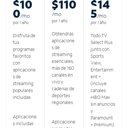
$10
$110
$14
0
5
/m
o
/m
o
/m
o
por 1 año
por 1 año
por 1 año
Obtendrás
Disfruta de
Todo TV
aplicacione
tus
Select Plus
s de
programas
junto con
streaming
favoritos
Sports
esenciales,
con
View,
más de 160
aplicacione
Entertainm
canales en
s de
ent +
vivo y
streaming
(incluye
cadenas de
populares
canales
deportes
incluidas.
HBO Max
regionales.
sin anuncios
y
Aplicacione
Paramount
Aplicacione
s incluidas
+ Premium)