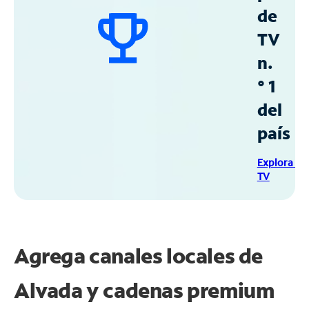
de
TV
n.
° 1
del
país
Explora Sp
TV
Agrega canales locales de
Alvada y cadenas premium