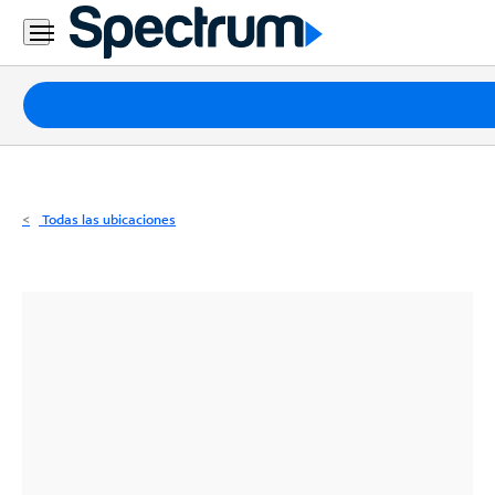
Residencial
Business
Paquetes
Internet
TV
Todas las ubicaciones
Móvil
Teléfono
Residencial
Business
Contáctanos
Inglés