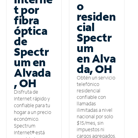
o
t por
residen
fibra
cial
óptica
Spectr
de
um
Spectr
en Alva
um en
da, OH
Alvada
Obtén un servicio
, OH
telefónico
residencial
Disfruta de
confiable con
Internet rápido y
llamadas
confiable para tu
ilimitadas a nivel
hogar a un precio
nacional por solo
económico.
$15/mes, sin
Spectrum
impuestos ni
Internet® está
cargos agregados.