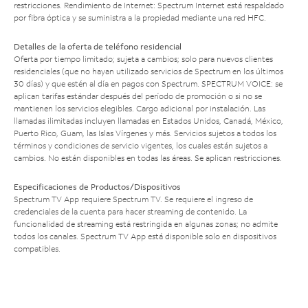
restricciones. Rendimiento de Internet: Spectrum Internet está respaldado
por fibra óptica y se suministra a la propiedad mediante una red HFC.
Detalles de la oferta de teléfono residencial
Oferta por tiempo limitado; sujeta a cambios; solo para nuevos clientes
residenciales (que no hayan utilizado servicios de Spectrum en los últimos
30 días) y que estén al día en pagos con Spectrum. SPECTRUM VOICE: se
aplican tarifas estándar después del período de promoción o si no se
mantienen los servicios elegibles. Cargo adicional por instalación. Las
llamadas ilimitadas incluyen llamadas en Estados Unidos, Canadá, México,
Puerto Rico, Guam, las Islas Vírgenes y más. Servicios sujetos a todos los
términos y condiciones de servicio vigentes, los cuales están sujetos a
cambios. No están disponibles en todas las áreas. Se aplican restricciones.
Especificaciones de Productos/Dispositivos
Spectrum TV App requiere Spectrum TV. Se requiere el ingreso de
credenciales de la cuenta para hacer streaming de contenido. La
funcionalidad de streaming está restringida en algunas zonas; no admite
todos los canales. Spectrum TV App está disponible solo en dispositivos
compatibles.