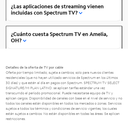
¿Las aplicaciones de streaming vienen
incluidas con Spectrum TV?
¿Cuánto cuesta Spectrum TV en Amelia,
OH?
Detalles de la oferta de TV por cable
Oferta por tiempo limitado; sujeta a cambios; solo para nuevos clientes
residenciales (que no hayan utilizado servicios de Spectrum en los últimos
30 días) y que estén al día en pagos con Spectrum. SPECTRUM TV SELECT
SIGNATURE/MI PLAN LATINO: se aplican tarifas estándar una vez
transcurrido el período promocional. Puede necesitarse equipo de TV y
aplican cargos. Disponibilidad de canales con base en el nivel de servicio y no
todos los canales están disponibles en todos los mercados o zonas. Servicios
sujetos a todos los términos y condiciones de servicio vigentes, los cuales
están sujetos a cambios. No están disponibles en todas las áreas. Se aplican
restricciones.