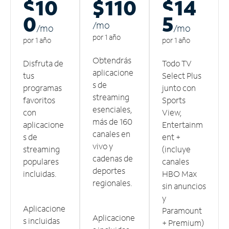
$10
$110
$14
0
5
/m
o
/m
o
/m
o
por 1 año
por 1 año
por 1 año
Obtendrás
Disfruta de
Todo TV
aplicacione
tus
Select Plus
s de
programas
junto con
streaming
favoritos
Sports
esenciales,
con
View,
más de 160
aplicacione
Entertainm
canales en
s de
ent +
vivo y
streaming
(incluye
cadenas de
populares
canales
deportes
incluidas.
HBO Max
regionales.
sin anuncios
y
Aplicacione
Paramount
Aplicacione
s incluidas
+ Premium)