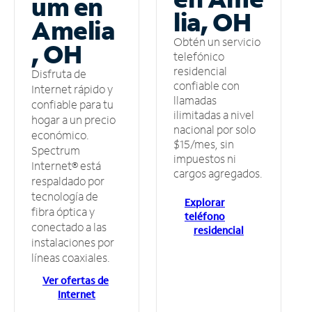
um en
lia, OH
Amelia
Obtén un servicio
, OH
telefónico
residencial
Disfruta de
confiable con
Internet rápido y
llamadas
confiable para tu
ilimitadas a nivel
hogar a un precio
nacional por solo
económico.
$15/mes, sin
Spectrum
impuestos ni
Internet® está
cargos agregados.
respaldado por
tecnología de
Explorar
fibra óptica y
teléfono
conectado a las
residencial
instalaciones por
líneas coaxiales.
Ver ofertas de
Internet