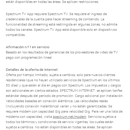
están disponibles en todas las áreas. Se aplican restricciones.
Spectrum TV App requiere Spectrum TV. Se requiere el ingreso de
credenciales de la cuenta para hacer streaming de contenido. La
funcionalidad de streaming está restringida en algunas zonas; no admite
todos los canales. Spectrum TV App está disponible solo en dispositivos
compatibles.
Afirmación n.º 1 en servicio
Basado en los resultados de ganancias de los proveedores de video de TV
pago con programación lineal.
Detalles de la oferta de Internet
Oferta por tiempo limitado; sujeta a cambios; solo para nuevos clientes
residenciales (que no hayan utilizado servicios de Spectrum en los últimos
30 días) y que estén al día en pagos con Spectrum. Los impuestos y cargos
son adicionales en ciertos estados. SPECTRUM INTERNET: se aplican tarifas
estándar después del período de promoción. Cargo adicional por instalación.
Velocidades basadas en conexión alámbrica. Las velocidades reales
(incluyendo conexión inalámbrica) varían y no están garantizadas. Se
requiere módem con capacidad Gig para velocidad Gig. Para ver una lista de
módems con capacidad, visita
spectrum.net/modem
. Servicios sujetos a
todos los términos y condiciones de servicio vigentes, los cuales están
sujetos a cambios. No están disponibles en todas las áreas. Se aplican