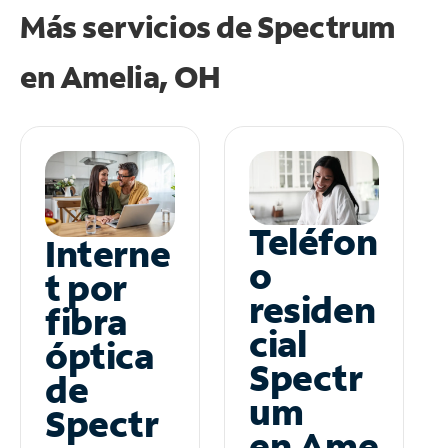
Más servicios de Spectrum
en
Amelia, OH
Teléfon
Interne
o
t por
residen
fibra
cial
óptica
Spectr
de
um
Spectr
en Ame