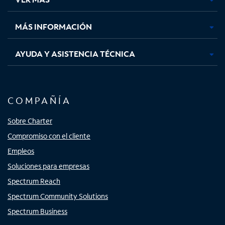
pestaña
pestaña
pestaña
pestaña
nueva
nueva
nueva
nueva
MÁS INFORMACIÓN
AYUDA Y ASISTENCIA TÉCNICA
COMPAÑÍA
Sobre Charter
Compromiso con el cliente
Empleos
Soluciones para empresas
Spectrum Reach
Spectrum Community Solutions
Spectrum Business