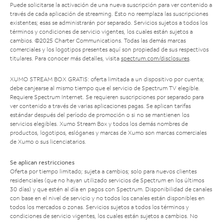
Puede solicitarse la activación de una nueva suscripción para ver contenido a
través de cada aplicación de streaming. Esto no reemplaza las suscripciones
existentes; esas se administrarán por separado. Servicios sujetos a todos los
términos y condiciones de servicio vigentes, los cuales están sujetos a
cambios. ©2025 Charter Communications. Todas las demás marcas
comerciales y los logotipos presentes aquí son propiedad de sus respectivos
titulares. Para conocer más detalles, visita
spectrum.com/disclosures
.
XUMO STREAM BOX GRATIS: oferta limitada a un dispositivo por cuenta;
debe canjearse al mismo tiempo que el servicio de Spectrum TV elegible.
Requiere Spectrum Internet. Se requieren suscripciones por separado para
ver contenido a través de varias aplicaciones pagas. Se aplican tarifas
estándar después del período de promoción o si no se mantienen los
servicios elegibles. Xumo Stream Box y todos los demás nombres de
productos, logotipos, eslóganes y marcas de Xumo son marcas comerciales
de Xumo o sus licenciatarios.
Se aplican restricciones
Oferta por tiempo limitado; sujeta a cambios; solo para nuevos clientes
residenciales (que no hayan utilizado servicios de Spectrum en los últimos
30 días) y que estén al día en pagos con Spectrum. Disponibilidad de canales
con base en el nivel de servicio y no todos los canales están disponibles en
todos los mercados o zonas. Servicios sujetos a todos los términos y
condiciones de servicio vigentes, los cuales están sujetos a cambios. No