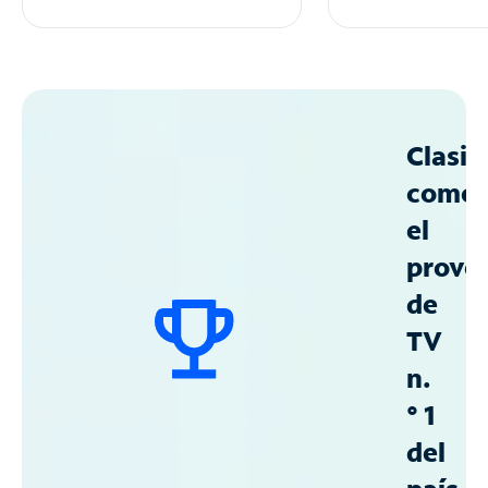
Clasif
como
el
prove
de
TV
n.
° 1
del