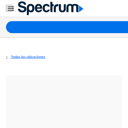
Residencial
Business
Paquetes
Internet
TV
Todas las ubicaciones
Móvil
Teléfono
Residencial
Business
Contáctanos
Inglés