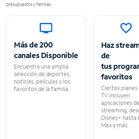
presupuestos y familias.
Más de 200
Haz strea
canales
Disponible
de
tus
progra
Encuentra una amplia
selección de deportes,
favoritos
noticias, películas y los
Ciertos planes
favoritos de la familia.
TV incluyen
aplicaciones d
streaming, des
Disney+ hasta
Max y más.