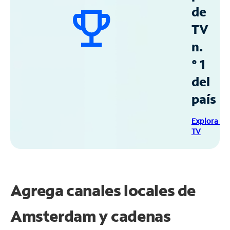
de
TV
n.
° 1
del
país
Explora Sp
TV
Agrega canales locales de
Amsterdam y cadenas