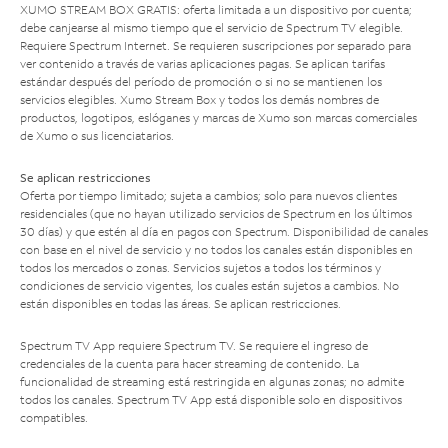
XUMO STREAM BOX GRATIS: oferta limitada a un dispositivo por cuenta;
debe canjearse al mismo tiempo que el servicio de Spectrum TV elegible.
Requiere Spectrum Internet. Se requieren suscripciones por separado para
ver contenido a través de varias aplicaciones pagas. Se aplican tarifas
estándar después del período de promoción o si no se mantienen los
servicios elegibles. Xumo Stream Box y todos los demás nombres de
productos, logotipos, eslóganes y marcas de Xumo son marcas comerciales
de Xumo o sus licenciatarios.
Se aplican restricciones
Oferta por tiempo limitado; sujeta a cambios; solo para nuevos clientes
residenciales (que no hayan utilizado servicios de Spectrum en los últimos
30 días) y que estén al día en pagos con Spectrum. Disponibilidad de canales
con base en el nivel de servicio y no todos los canales están disponibles en
todos los mercados o zonas. Servicios sujetos a todos los términos y
condiciones de servicio vigentes, los cuales están sujetos a cambios. No
están disponibles en todas las áreas. Se aplican restricciones.
Spectrum TV App requiere Spectrum TV. Se requiere el ingreso de
credenciales de la cuenta para hacer streaming de contenido. La
funcionalidad de streaming está restringida en algunas zonas; no admite
todos los canales. Spectrum TV App está disponible solo en dispositivos
compatibles.