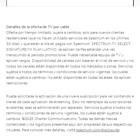
Detalles de la oferta de TV por cable
Oferta por tiempo limitado; sujeta a cambios; solo para nuevos clientes
residenciales (que no hayan utilizado servicios de Spectrum en los últimos
30 días) y que estén al día en pagos con Spectrum. SPECTRUM TV SELECT
SIGNATURE/MI PLAN LATINO: se aplican tarifas estándar una vez
transcurrido el período promocional. Puede necesitarse equipo de TV y
aplican cargos. Disponibilidad de canales con base en el nivel de servicio y no
todos los canales están disponibles en todos los mercados o zonas. Servicios
sujetos a todos los términos y condiciones de servicio vigentes, los cuales
están sujetos a cambios. No están disponibles en todas las áreas. Se aplican
restricciones.
Puede solicitarse la activación de una nueva suscripción para ver contenido a
través de cada aplicación de streaming. Esto no reemplaza las suscripciones
existentes; esas se administrarán por separado. Servicios sujetos a todos los
términos y condiciones de servicio vigentes, los cuales están sujetos a
cambios. ©2025 Charter Communications. Todas las demás marcas
comerciales y los logotipos presentes aquí son propiedad de sus respectivos
titulares. Para conocer más detalles, visita
spectrum.com/disclosures
.