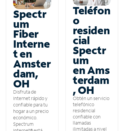
Teléfon
Spectr
o
um
residen
Fiber
cial
Interne
Spectr
t en
um
Amster
en Ams
dam,
terdam
OH
, OH
Disfruta de
Obtén un servicio
Internet rápido y
telefónico
confiable para tu
residencial
hogar a un precio
confiable con
económico.
llamadas
Spectrum
ilimitadas a nivel
Internet® está