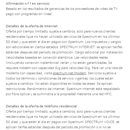
Afirmación n.º 1 en servicio
Basado en los resultados de ganancias de los proveedores de video de TV
pago con programación lineal.
Detalles de la oferta de Internet
Oferta por tiempo limitado; sujeta a cambios; solo para nuevos clientes
residenciales (que no hayan utilizado servicios de Spectrum en los últimos
30 días) y que estén al día en pagos con Spectrum. Los impuestos y cargos
son adicionales en ciertos estados. SPECTRUM INTERNET: se aplican tarifas
estándar después del período de promoción. Cargo adicional por instalación.
Velocidades basadas en conexión alámbrica. Las velocidades reales
(incluyendo conexión inalámbrica) varían y no están garantizadas. Se
requiere módem con capacidad Gig para velocidad Gig. Para ver una lista de
módems con capacidad, visita
spectrum.net/modem
. Servicios sujetos a
todos los términos y condiciones de servicio vigentes, los cuales están
sujetos a cambios. No están disponibles en todas las áreas. Se aplican
restricciones. Rendimiento de Internet: Spectrum Internet está respaldado
por fibra óptica y se suministra a la propiedad mediante una red HFC.
Detalles de la oferta de teléfono residencial
Oferta por tiempo limitado; sujeta a cambios; solo para nuevos clientes
residenciales (que no hayan utilizado servicios de Spectrum en los últimos
30 días) y que estén al día en pagos con Spectrum. SPECTRUM VOICE: se
aplican tarifas estándar después del período de promoción o si no se