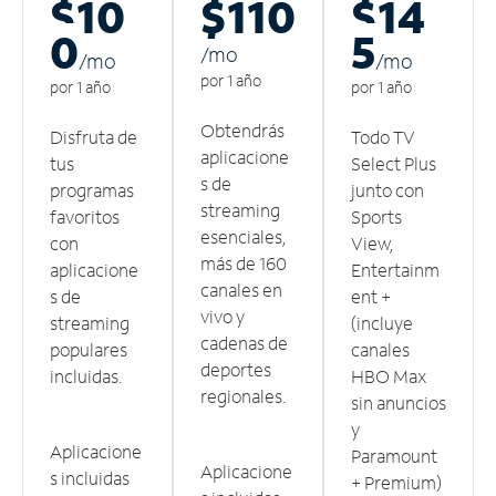
$10
$110
$14
0
5
/m
o
/m
o
/m
o
por 1 año
por 1 año
por 1 año
Obtendrás
Disfruta de
Todo TV
aplicacione
tus
Select Plus
s de
programas
junto con
streaming
favoritos
Sports
esenciales,
con
View,
más de 160
aplicacione
Entertainm
canales en
s de
ent +
vivo y
streaming
(incluye
cadenas de
populares
canales
deportes
incluidas.
HBO Max
regionales.
sin anuncios
y
Aplicacione
Paramount
Aplicacione
s incluidas
+ Premium)