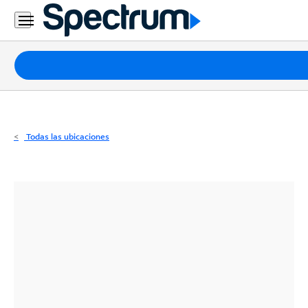
Residencial
Business
Paquetes
Internet
TV
Todas las ubicaciones
Móvil
Teléfono
Residencial
Business
Contáctanos
Inglés