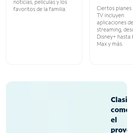
noticias, películas y los
Ciertos planes
favoritos de la familia.
TV incluyen
aplicaciones d
streaming, des
Disney+ hasta
Max y más.
Clasif
como
el
prove