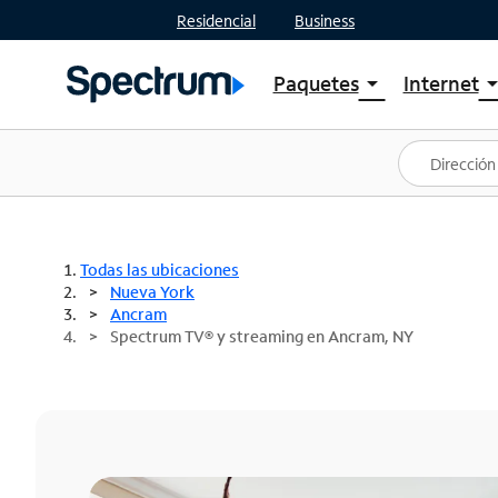
Residencial
Business
Paquetes
Internet
arrow_drop_down
arrow_drop
Ver paquetes
Spectr
Spectrum One
Planes
Mejores ofertas
Spectr
Ofertas en tu área
Intern
Todas las ubicaciones
Nueva York
Ancram
Spectrum TV® y streaming en Ancram, NY