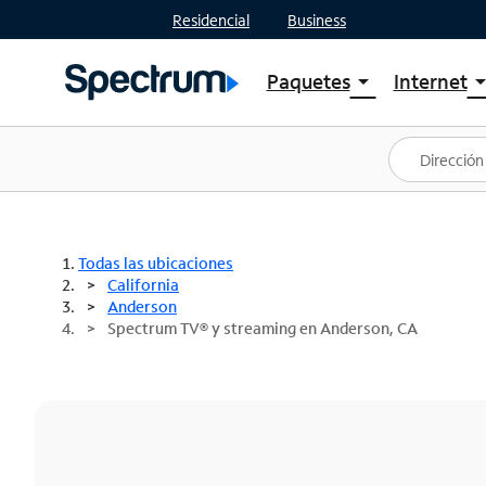
Residencial
Business
Paquetes
Internet
arrow_drop_down
arrow_drop
Ver paquetes
Spectr
Spectrum One
Planes
Mejores ofertas
Spectr
Ofertas en tu área
Intern
Todas las ubicaciones
California
Anderson
Spectrum TV® y streaming en Anderson, CA