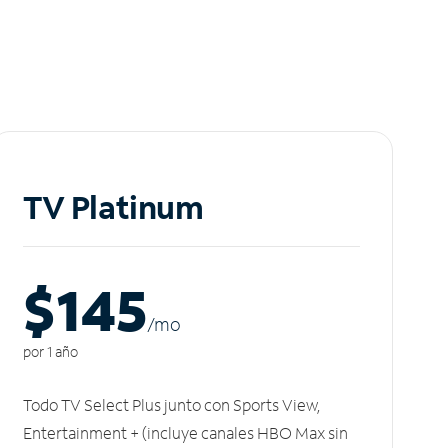
TV Platinum
$145
/m
o
por 1 año
Todo TV Select Plus junto con Sports View,
Entertainment + (incluye canales HBO Max sin