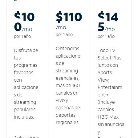
$10
$110
$14
0
5
/m
o
/m
o
/m
o
por 1 año
por 1 año
por 1 año
Obtendrás
Disfruta de
Todo TV
aplicacione
tus
Select Plus
s de
programas
junto con
streaming
favoritos
Sports
esenciales,
con
View,
más de 160
aplicacione
Entertainm
canales en
s de
ent +
vivo y
streaming
(incluye
cadenas de
populares
canales
deportes
incluidas.
HBO Max
regionales.
sin anuncios
y
Aplicacione