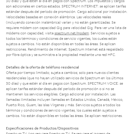
30 días) y que estén al día en pagos con Spectrum. Los impuestos y cargos
son adicionales en ciertos estados. SPECTRUM INTERNET: se aplican tarifas
estándar después del período de promoción. Cargo adicional por instalación.
Velocidades basadas en conexión alámbrica. Las velocidades reales
(incluyendo conexión inalámbrica) varían y no están garantizadas. Se
requiere módem con capacidad Gig para velocidad Gig. Para ver una lista de
módems con capacidad, visita
spectrum.net/modem
. Servicios sujetos a
todos los términos y condiciones de servicio vigentes, los cuales están
sujetos a cambios. No están disponibles en todas las áreas. Se aplican
restricciones. Rendimiento de Internet: Spectrum Internet está respaldado
por fibra óptica y se suministra a la propiedad mediante una red HFC.
Detalles de la oferta de teléfono residencial
Oferta por tiempo limitado; sujeta a cambios; solo para nuevos clientes
residenciales (que no hayan utilizado servicios de Spectrum en los últimos
30 días) y que estén al día en pagos con Spectrum. SPECTRUM VOICE: se
aplican tarifas estándar después del período de promoción o si no se
mantienen los servicios elegibles. Cargo adicional por instalación. Las
llamadas ilimitadas incluyen llamadas en Estados Unidos, Canadá, México,
Puerto Rico, Guam, las Islas Vírgenes y más. Servicios sujetos a todos los
términos y condiciones de servicio vigentes, los cuales están sujetos a
cambios. No están disponibles en todas las áreas. Se aplican restricciones.
Especificaciones de Productos/Dispositivos
Spectrum TV App requiere Spectrum TV. Se requiere el ingreso de