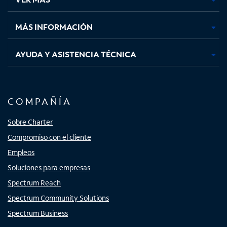
pestaña
pestaña
pestaña
pestaña
nueva
nueva
nueva
nueva
MÁS INFORMACIÓN
AYUDA Y ASISTENCIA TÉCNICA
COMPAÑÍA
Sobre Charter
Compromiso con el cliente
Empleos
Soluciones para empresas
Spectrum Reach
Spectrum Community Solutions
Spectrum Business