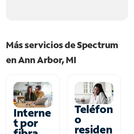
Más servicios de Spectrum
en
Ann Arbor, MI
Teléfon
Interne
o
t por
residen
fibra