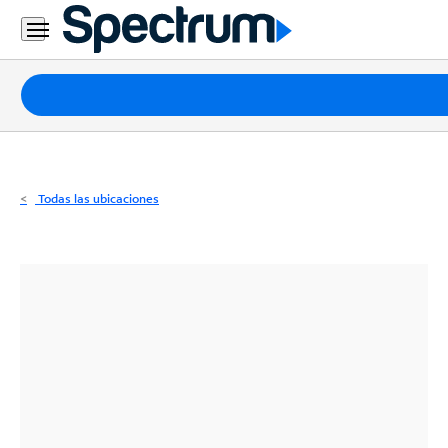
Residencial
Business
Paquetes
Internet
TV
Todas las ubicaciones
Móvil
Teléfono
Residencial
Business
Contáctanos
Inglés