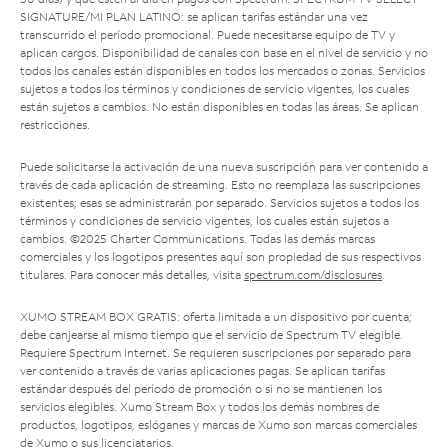
SIGNATURE/MI PLAN LATINO: se aplican tarifas estándar una vez
transcurrido el período promocional. Puede necesitarse equipo de TV y
aplican cargos. Disponibilidad de canales con base en el nivel de servicio y no
todos los canales están disponibles en todos los mercados o zonas. Servicios
sujetos a todos los términos y condiciones de servicio vigentes, los cuales
están sujetos a cambios. No están disponibles en todas las áreas. Se aplican
restricciones.
Puede solicitarse la activación de una nueva suscripción para ver contenido a
través de cada aplicación de streaming. Esto no reemplaza las suscripciones
existentes; esas se administrarán por separado. Servicios sujetos a todos los
términos y condiciones de servicio vigentes, los cuales están sujetos a
cambios. ©2025 Charter Communications. Todas las demás marcas
comerciales y los logotipos presentes aquí son propiedad de sus respectivos
titulares. Para conocer más detalles, visita
spectrum.com/disclosures
.
XUMO STREAM BOX GRATIS: oferta limitada a un dispositivo por cuenta;
debe canjearse al mismo tiempo que el servicio de Spectrum TV elegible.
Requiere Spectrum Internet. Se requieren suscripciones por separado para
ver contenido a través de varias aplicaciones pagas. Se aplican tarifas
estándar después del período de promoción o si no se mantienen los
servicios elegibles. Xumo Stream Box y todos los demás nombres de
productos, logotipos, eslóganes y marcas de Xumo son marcas comerciales
de Xumo o sus licenciatarios.