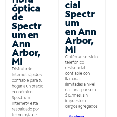
cial
óptica
Spectr
de
um
Spectr
en Ann
um en
Arbor,
Ann
MI
Arbor,
Obtén un servicio
MI
telefónico
residencial
Disfruta de
confiable con
Internet rápido y
llamadas
confiable para tu
ilimitadas a nivel
hogar a un precio
nacional por solo
económico.
$15/mes, sin
Spectrum
impuestos ni
Internet® está
cargos agregados.
respaldado por
tecnología de
Explorar