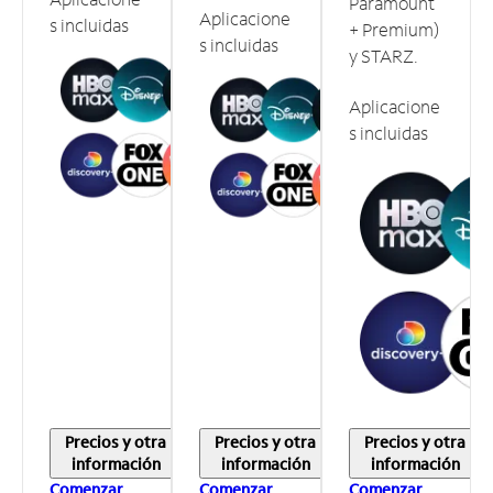
Paramount
Aplicacione
s incluidas
+ Premium)
s incluidas
y STARZ.
Aplicacione
s incluidas
Precios y otra
Precios y otra
Precios y otra
información
información
información
Comenzar
Comenzar
Comenzar