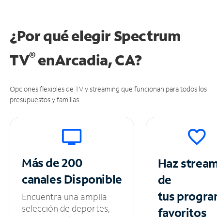
¿Por qué elegir Spectrum
®
TV
en
Arcadia, CA?
Opciones flexibles de TV y streaming que funcionan para todos los
presupuestos y familias.
Más de 200
Haz strea
canales
Disponible
de
tus
progra
Encuentra una amplia
selección de deportes,
favoritos