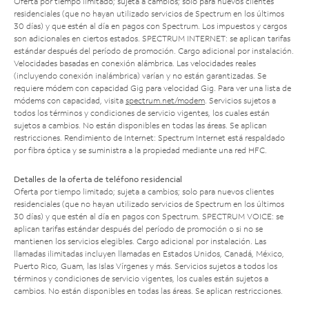
Oferta por tiempo limitado; sujeta a cambios; solo para nuevos clientes
residenciales (que no hayan utilizado servicios de Spectrum en los últimos
30 días) y que estén al día en pagos con Spectrum. Los impuestos y cargos
son adicionales en ciertos estados. SPECTRUM INTERNET: se aplican tarifas
estándar después del período de promoción. Cargo adicional por instalación.
Velocidades basadas en conexión alámbrica. Las velocidades reales
(incluyendo conexión inalámbrica) varían y no están garantizadas. Se
requiere módem con capacidad Gig para velocidad Gig. Para ver una lista de
módems con capacidad, visita
spectrum.net/modem
. Servicios sujetos a
todos los términos y condiciones de servicio vigentes, los cuales están
sujetos a cambios. No están disponibles en todas las áreas. Se aplican
restricciones. Rendimiento de Internet: Spectrum Internet está respaldado
por fibra óptica y se suministra a la propiedad mediante una red HFC.
Detalles de la oferta de teléfono residencial
Oferta por tiempo limitado; sujeta a cambios; solo para nuevos clientes
residenciales (que no hayan utilizado servicios de Spectrum en los últimos
30 días) y que estén al día en pagos con Spectrum. SPECTRUM VOICE: se
aplican tarifas estándar después del período de promoción o si no se
mantienen los servicios elegibles. Cargo adicional por instalación. Las
llamadas ilimitadas incluyen llamadas en Estados Unidos, Canadá, México,
Puerto Rico, Guam, las Islas Vírgenes y más. Servicios sujetos a todos los
términos y condiciones de servicio vigentes, los cuales están sujetos a
cambios. No están disponibles en todas las áreas. Se aplican restricciones.