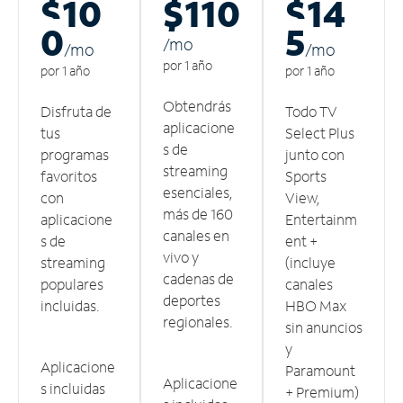
$10
$110
$14
0
5
/m
o
/m
o
/m
o
por 1 año
por 1 año
por 1 año
Obtendrás
Disfruta de
Todo TV
aplicacione
tus
Select Plus
s de
programas
junto con
streaming
favoritos
Sports
esenciales,
con
View,
más de 160
aplicacione
Entertainm
canales en
s de
ent +
vivo y
streaming
(incluye
cadenas de
populares
canales
deportes
incluidas.
HBO Max
regionales.
sin anuncios
y
Aplicacione
Paramount
Aplicacione
s incluidas
+ Premium)