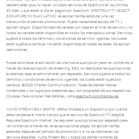
residenciales (que no hayan utilizado servicios de Spectrum en los últimos
30 días) y que estén al día en pagos con Spectrum. SPECTRUM TV SELECT
SIGNATURE/MI PLAN LATINO: se aplican tarifas estándar una vez
transcurrido el período promocional. Puede necesitarse equipo de TV y
aplican cargos. Disponibilidad de canales con base en el nivel de servicio y no
todos los canales están disponibles en todos los mercados o zonas. Servicios
sujetos a todos los términos y condiciones de servicio vigentes, los cuales
están sujetos a cambios. No están disponibles en todas las áreas. Se aplican
restricciones.
Puede solicitarse la activación de una nueva suscripción para ver contenido a
través de cada aplicación de streaming. Esto no reemplaza las suscripciones
existentes; esas se administrarán por separado. Servicios sujetos a todos los
términos y condiciones de servicio vigentes, los cuales están sujetos a
cambios. ©2025 Charter Communications. Todas las demás marcas
comerciales y los logotipos presentes aquí son propiedad de sus respectivos
titulares. Para conocer más detalles, visita
spectrum.com/disclosures
.
XUMO STREAM BOX GRATIS: oferta limitada a un dispositivo por cuenta;
debe canjearse al mismo tiempo que el servicio de Spectrum TV elegible.
Requiere Spectrum Internet. Se requieren suscripciones por separado para
ver contenido a través de varias aplicaciones pagas. Se aplican tarifas
estándar después del período de promoción o si no se mantienen los
servicios elegibles. Xumo Stream Box y todos los demás nombres de