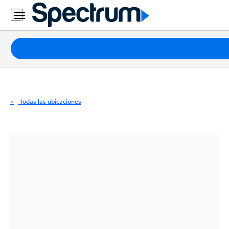
Residencial
Business
Paquetes
Internet
TV
Todas las ubicaciones
Móvil
Teléfono
Residencial
Business
Contáctanos
Inglés