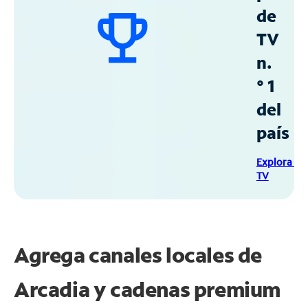
de
TV
n.
° 1
del
país
Explora Sp
TV
Agrega canales locales de
Arcadia y cadenas premium