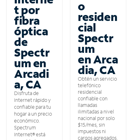
o
t por
residen
fibra
cial
óptica
Spectr
de
um
Spectr
en Arca
um en
dia, CA
Arcadi
Obtén un servicio
a, CA
telefónico
residencial
Disfruta de
confiable con
Internet rápido y
llamadas
confiable para tu
ilimitadas a nivel
hogar a un precio
nacional por solo
económico.
$15/mes, sin
Spectrum
impuestos ni
Internet® está
cargos agregados.