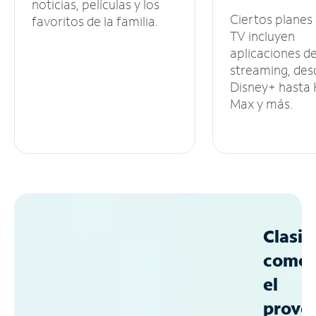
noticias, películas y los
Ciertos planes
favoritos de la familia.
TV incluyen
aplicaciones d
streaming, des
Disney+ hasta
Max y más.
Clasif
como
el
prove