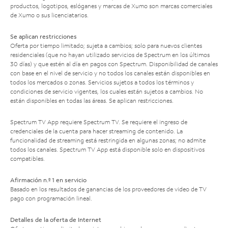
productos, logotipos, eslóganes y marcas de Xumo son marcas comerciales
de Xumo o sus licenciatarios.
Se aplican restricciones
Oferta por tiempo limitado; sujeta a cambios; solo para nuevos clientes
residenciales (que no hayan utilizado servicios de Spectrum en los últimos
30 días) y que estén al día en pagos con Spectrum. Disponibilidad de canales
con base en el nivel de servicio y no todos los canales están disponibles en
todos los mercados o zonas. Servicios sujetos a todos los términos y
condiciones de servicio vigentes, los cuales están sujetos a cambios. No
están disponibles en todas las áreas. Se aplican restricciones.
Spectrum TV App requiere Spectrum TV. Se requiere el ingreso de
credenciales de la cuenta para hacer streaming de contenido. La
funcionalidad de streaming está restringida en algunas zonas; no admite
todos los canales. Spectrum TV App está disponible solo en dispositivos
compatibles.
Afirmación n.º 1 en servicio
Basado en los resultados de ganancias de los proveedores de video de TV
pago con programación lineal.
Detalles de la oferta de Internet