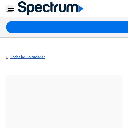
Residencial
Business
Paquetes
Internet
TV
Todas las ubicaciones
Móvil
Teléfono
Residencial
Business
Contáctanos
Inglés