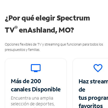
¿Por qué elegir Spectrum
®
TV
en
Ashland, MO?
Opciones flexibles de TV y streaming que funcionan para todos los
presupuestos y familias.
Más de 200
Haz strea
canales
Disponible
de
tus
progra
Encuentra una amplia
selección de deportes,
favoritos