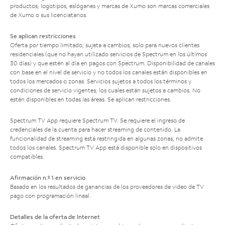
productos, logotipos, eslóganes y marcas de Xumo son marcas comerciales
de Xumo o sus licenciatarios.
Se aplican restricciones
Oferta por tiempo limitado; sujeta a cambios; solo para nuevos clientes
residenciales (que no hayan utilizado servicios de Spectrum en los últimos
30 días) y que estén al día en pagos con Spectrum. Disponibilidad de canales
con base en el nivel de servicio y no todos los canales están disponibles en
todos los mercados o zonas. Servicios sujetos a todos los términos y
condiciones de servicio vigentes, los cuales están sujetos a cambios. No
están disponibles en todas las áreas. Se aplican restricciones.
Spectrum TV App requiere Spectrum TV. Se requiere el ingreso de
credenciales de la cuenta para hacer streaming de contenido. La
funcionalidad de streaming está restringida en algunas zonas; no admite
todos los canales. Spectrum TV App está disponible solo en dispositivos
compatibles.
Afirmación n.º 1 en servicio
Basado en los resultados de ganancias de los proveedores de video de TV
pago con programación lineal.
Detalles de la oferta de Internet