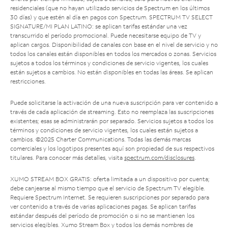
residenciales (que no hayan utilizado servicios de Spectrum en los últimos
30 días) y que estén al día en pagos con Spectrum. SPECTRUM TV SELECT
SIGNATURE/MI PLAN LATINO: se aplican tarifas estándar una vez
transcurrido el período promocional. Puede necesitarse equipo de TV y
aplican cargos. Disponibilidad de canales con base en el nivel de servicio y no
todos los canales están disponibles en todos los mercados o zonas. Servicios
sujetos a todos los términos y condiciones de servicio vigentes, los cuales
están sujetos a cambios. No están disponibles en todas las áreas. Se aplican
restricciones.
Puede solicitarse la activación de una nueva suscripción para ver contenido a
través de cada aplicación de streaming. Esto no reemplaza las suscripciones
existentes; esas se administrarán por separado. Servicios sujetos a todos los
términos y condiciones de servicio vigentes, los cuales están sujetos a
cambios. ©2025 Charter Communications. Todas las demás marcas
comerciales y los logotipos presentes aquí son propiedad de sus respectivos
titulares. Para conocer más detalles, visita
spectrum.com/disclosures
.
XUMO STREAM BOX GRATIS: oferta limitada a un dispositivo por cuenta;
debe canjearse al mismo tiempo que el servicio de Spectrum TV elegible.
Requiere Spectrum Internet. Se requieren suscripciones por separado para
ver contenido a través de varias aplicaciones pagas. Se aplican tarifas
estándar después del período de promoción o si no se mantienen los
servicios elegibles. Xumo Stream Box y todos los demás nombres de