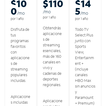
$10
$110
$14
0
5
/m
o
/m
o
/m
o
por 1 año
por 1 año
por 1 año
Obtendrás
Disfruta de
Todo TV
aplicacione
tus
Select Plus
s de
programas
junto con
streaming
favoritos
Sports
esenciales,
con
View,
más de 160
aplicacione
Entertainm
canales en
s de
ent +
vivo y
streaming
(incluye
cadenas de
populares
canales
deportes
incluidas.
HBO Max
regionales.
sin anuncios
y
Aplicacione
Paramount
Aplicacione
s incluidas
+ Premium)