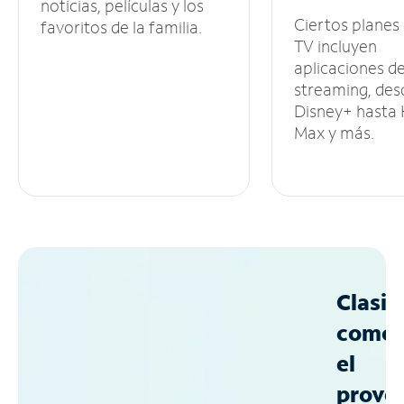
noticias, películas y los
Ciertos planes
favoritos de la familia.
TV incluyen
aplicaciones d
streaming, des
Disney+ hasta
Max y más.
Clasif
como
el
prove