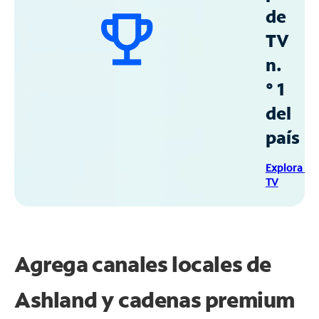
de
TV
n.
° 1
del
país
Explora Sp
TV
Agrega canales locales de
Ashland y cadenas premium