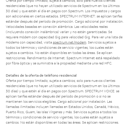
Oferta por tiempo limitado; sujeta a cambios; solo para nuevos clientes
residenciales (que no hayan utilizado servicios de Spectrum en los últimos
30 días) y que estén al día en pagos con Spectrum. Los impuestos y cargos
son adicionales en ciertos estados. SPECTRUM INTERNET: se aplican tarifas
estándar después del período de promoción. Cargo adicional por instalación.
Velocidades basadas en conexión alámbrica. Las velocidades reales
(incluyendo conexión inalámbrica) varían y no están garantizadas. Se
requiere módem con capacidad Gig para velocidad Gig. Para ver una lista de
módems con capacidad, visita
spectrum.net/modem
. Servicios sujetos a
todos los términos y condiciones de servicio vigentes, los cuales están
sujetos a cambios. No están disponibles en todas las áreas. Se aplican
restricciones. Rendimiento de Internet: Spectrum Internet está respaldado
por fibra óptica y se suministra a la propiedad mediante una red HFC.
Detalles de la oferta de teléfono residencial
Oferta por tiempo limitado; sujeta a cambios; solo para nuevos clientes
residenciales (que no hayan utilizado servicios de Spectrum en los últimos
30 días) y que estén al día en pagos con Spectrum. SPECTRUM VOICE: se
aplican tarifas estándar después del período de promoción o si no se
mantienen los servicios elegibles. Cargo adicional por instalación. Las
llamadas ilimitadas incluyen llamadas en Estados Unidos, Canadá, México,
Puerto Rico, Guam, las Islas Vírgenes y más. Servicios sujetos a todos los
términos y condiciones de servicio vigentes, los cuales están sujetos a
cambios. No están disponibles en todas las áreas. Se aplican restricciones.