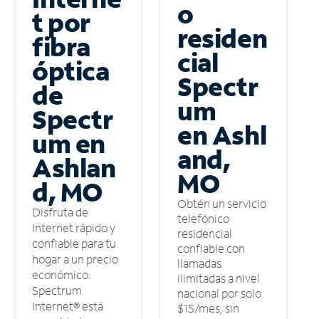
o
t por
residen
fibra
cial
óptica
Spectr
de
um
Spectr
en Ashl
um en
and,
Ashlan
MO
d, MO
Obtén un servicio
Disfruta de
telefónico
Internet rápido y
residencial
confiable para tu
confiable con
hogar a un precio
llamadas
económico.
ilimitadas a nivel
Spectrum
nacional por solo
Internet® está
$15/mes, sin