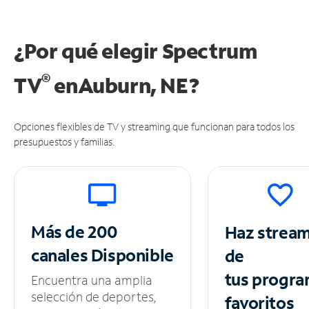
¿Por qué elegir Spectrum
®
TV
en
Auburn, NE?
Opciones flexibles de TV y streaming que funcionan para todos los
presupuestos y familias.
Más de 200
Haz strea
canales
Disponible
de
tus
progra
Encuentra una amplia
selección de deportes,
favoritos