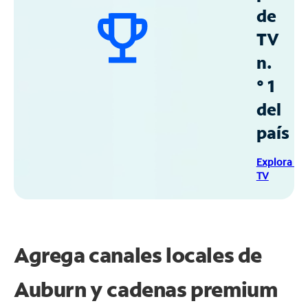
de
TV
n.
° 1
del
país
Explora Sp
TV
Agrega canales locales de
Auburn y cadenas premium