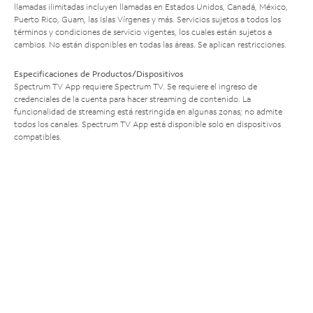
llamadas ilimitadas incluyen llamadas en Estados Unidos, Canadá, México,
Puerto Rico, Guam, las Islas Vírgenes y más. Servicios sujetos a todos los
términos y condiciones de servicio vigentes, los cuales están sujetos a
cambios. No están disponibles en todas las áreas. Se aplican restricciones.
Especificaciones de Productos/Dispositivos
Spectrum TV App requiere Spectrum TV. Se requiere el ingreso de
credenciales de la cuenta para hacer streaming de contenido. La
funcionalidad de streaming está restringida en algunas zonas; no admite
todos los canales. Spectrum TV App está disponible solo en dispositivos
compatibles.