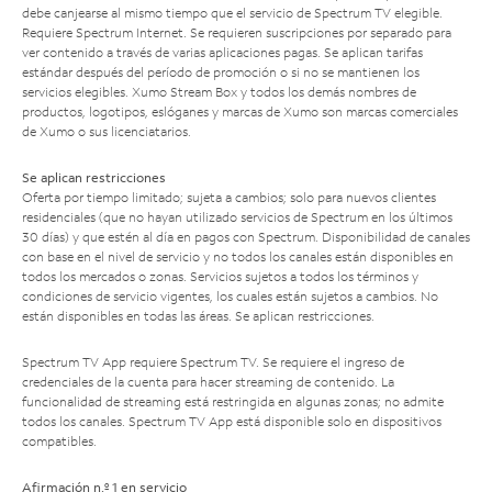
debe canjearse al mismo tiempo que el servicio de Spectrum TV elegible.
Requiere Spectrum Internet. Se requieren suscripciones por separado para
ver contenido a través de varias aplicaciones pagas. Se aplican tarifas
estándar después del período de promoción o si no se mantienen los
servicios elegibles. Xumo Stream Box y todos los demás nombres de
productos, logotipos, eslóganes y marcas de Xumo son marcas comerciales
de Xumo o sus licenciatarios.
Se aplican restricciones
Oferta por tiempo limitado; sujeta a cambios; solo para nuevos clientes
residenciales (que no hayan utilizado servicios de Spectrum en los últimos
30 días) y que estén al día en pagos con Spectrum. Disponibilidad de canales
con base en el nivel de servicio y no todos los canales están disponibles en
todos los mercados o zonas. Servicios sujetos a todos los términos y
condiciones de servicio vigentes, los cuales están sujetos a cambios. No
están disponibles en todas las áreas. Se aplican restricciones.
Spectrum TV App requiere Spectrum TV. Se requiere el ingreso de
credenciales de la cuenta para hacer streaming de contenido. La
funcionalidad de streaming está restringida en algunas zonas; no admite
todos los canales. Spectrum TV App está disponible solo en dispositivos
compatibles.
Afirmación n.º 1 en servicio