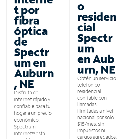
o
t por
residen
fibra
cial
óptica
Spectr
de
um
Spectr
en Aub
um en
urn, NE
Auburn
Obtén un servicio
, NE
telefónico
residencial
Disfruta de
confiable con
Internet rápido y
llamadas
confiable para tu
ilimitadas a nivel
hogar a un precio
nacional por solo
económico.
$15/mes, sin
Spectrum
impuestos ni
Internet® está
cargos agregados.