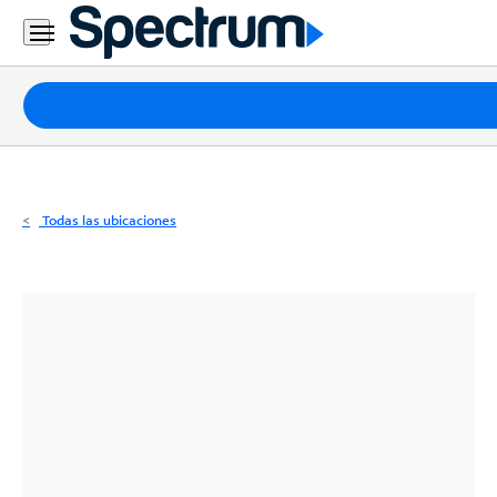
Residencial
Business
Paquetes
Internet
TV
Todas las ubicaciones
Móvil
Teléfono
Residencial
Business
Contáctanos
Inglés