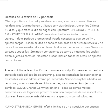
Detalles de la oferta de TV por cable
Oferta por tiempo limitado; sujeta a cambios; solo para nuevos clientes
residenciales (que no hayan utilizado servicios de Spectrum en los últimos
30 días) y que estén al día en pagos con Spectrum. SPECTRUM TV SELECT
SIGNATURE/MI PLAN LATINO: se aplican tarifas estándar una vez
transcurrido el período promocional. Puede necesitarse equipo de TV y
aplican cargos. Disponibilidad de canales con base en el nivel de servicio y no
todos los canales están disponibles en todos los mercados o zonas. Servicios
sujetos a todos los términos y condiciones de servicio vigentes, los cuales
están sujetos a cambios. No están disponibles en todas las áreas. Se aplican
restricciones.
Puede solicitarse la activación de una nueva suscripción para ver contenido a
través de cada aplicación de streaming. Esto no reemplaza las suscripciones
existentes; esas se administrarán por separado. Servicios sujetos a todos los
términos y condiciones de servicio vigentes, los cuales están sujetos a
cambios. ©2025 Charter Communications. Todas las demás marcas
comerciales y los logotipos presentes aquí son propiedad de sus respectivos
titulares. Para conocer más detalles, visita
spectrum.com/disclosures
.
XUMO STREAM BOX GRATIS: oferta limitada a un dispositivo por cuenta;