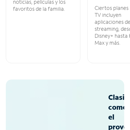
noticias, películas y los
Ciertos planes
favoritos de la familia.
TV incluyen
aplicaciones d
streaming, des
Disney+ hasta
Max y más.
Clasif
como
el
prove