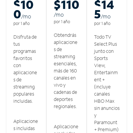
$10
$110
$14
0
5
/m
o
/m
o
/m
o
por 1 año
por 1 año
por 1 año
Obtendrás
Disfruta de
Todo TV
aplicacione
tus
Select Plus
s de
programas
junto con
streaming
favoritos
Sports
esenciales,
con
View,
más de 160
aplicacione
Entertainm
canales en
s de
ent +
vivo y
streaming
(incluye
cadenas de
populares
canales
deportes
incluidas.
HBO Max
regionales.
sin anuncios
y
Aplicacione
Paramount
Aplicacione
s incluidas
+ Premium)