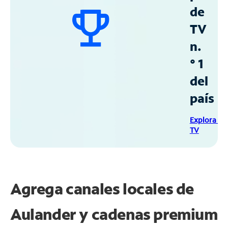
de
TV
n.
° 1
del
país
Explora Sp
TV
Agrega canales locales de
Aulander y cadenas premium