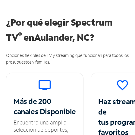
¿Por qué elegir Spectrum
®
TV
en
Aulander, NC?
Opciones flexibles de TV y streaming que funcionan para todos los
presupuestos y familias.
Más de 200
Haz strea
canales
Disponible
de
tus
progra
Encuentra una amplia
selección de deportes,
favoritos