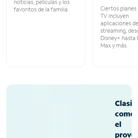
noticias, películas y los
Ciertos planes
favoritos de la familia.
TV incluyen
aplicaciones d
streaming, des
Disney+ hasta
Max y más.
Clasif
como
el
prove