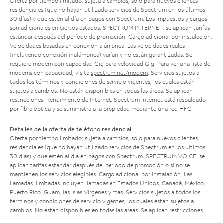
Oferta por tiempo limitado; sujeta a cambios; solo para nuevos clientes
residenciales (que no hayan utilizado servicios de Spectrum en los últimos
30 días) y que estén al día en pagos con Spectrum. Los impuestos y cargos
son adicionales en ciertos estados. SPECTRUM INTERNET: se aplican tarifas
estándar después del período de promoción. Cargo adicional por instalación.
Velocidades basadas en conexión alámbrica. Las velocidades reales
(incluyendo conexión inalámbrica) varían y no están garantizadas. Se
requiere módem con capacidad Gig para velocidad Gig. Para ver una lista de
módems con capacidad, visita
spectrum.net/modem
. Servicios sujetos a
todos los términos y condiciones de servicio vigentes, los cuales están
sujetos a cambios. No están disponibles en todas las áreas. Se aplican
restricciones. Rendimiento de Internet: Spectrum Internet está respaldado
por fibra óptica y se suministra a la propiedad mediante una red HFC.
Detalles de la oferta de teléfono residencial
Oferta por tiempo limitado; sujeta a cambios; solo para nuevos clientes
residenciales (que no hayan utilizado servicios de Spectrum en los últimos
30 días) y que estén al día en pagos con Spectrum. SPECTRUM VOICE: se
aplican tarifas estándar después del período de promoción o si no se
mantienen los servicios elegibles. Cargo adicional por instalación. Las
llamadas ilimitadas incluyen llamadas en Estados Unidos, Canadá, México,
Puerto Rico, Guam, las Islas Vírgenes y más. Servicios sujetos a todos los
términos y condiciones de servicio vigentes, los cuales están sujetos a
cambios. No están disponibles en todas las áreas. Se aplican restricciones.