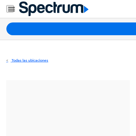
Residencial
Business
Paquetes
Internet
TV
Todas las ubicaciones
Móvil
Teléfono
Residencial
Business
Contáctanos
Inglés