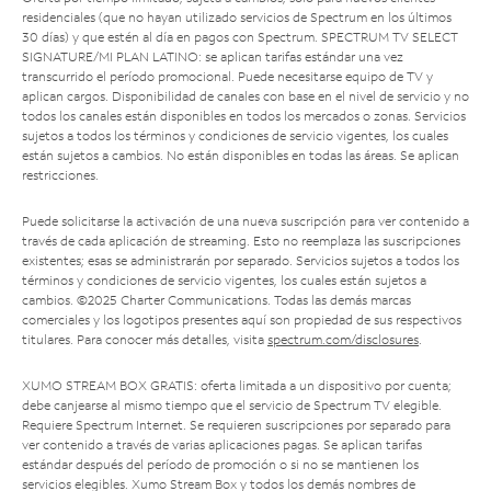
residenciales (que no hayan utilizado servicios de Spectrum en los últimos
30 días) y que estén al día en pagos con Spectrum. SPECTRUM TV SELECT
SIGNATURE/MI PLAN LATINO: se aplican tarifas estándar una vez
transcurrido el período promocional. Puede necesitarse equipo de TV y
aplican cargos. Disponibilidad de canales con base en el nivel de servicio y no
todos los canales están disponibles en todos los mercados o zonas. Servicios
sujetos a todos los términos y condiciones de servicio vigentes, los cuales
están sujetos a cambios. No están disponibles en todas las áreas. Se aplican
restricciones.
Puede solicitarse la activación de una nueva suscripción para ver contenido a
través de cada aplicación de streaming. Esto no reemplaza las suscripciones
existentes; esas se administrarán por separado. Servicios sujetos a todos los
términos y condiciones de servicio vigentes, los cuales están sujetos a
cambios. ©2025 Charter Communications. Todas las demás marcas
comerciales y los logotipos presentes aquí son propiedad de sus respectivos
titulares. Para conocer más detalles, visita
spectrum.com/disclosures
.
XUMO STREAM BOX GRATIS: oferta limitada a un dispositivo por cuenta;
debe canjearse al mismo tiempo que el servicio de Spectrum TV elegible.
Requiere Spectrum Internet. Se requieren suscripciones por separado para
ver contenido a través de varias aplicaciones pagas. Se aplican tarifas
estándar después del período de promoción o si no se mantienen los
servicios elegibles. Xumo Stream Box y todos los demás nombres de