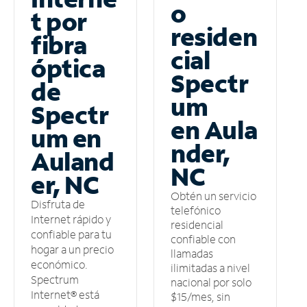
o
t por
residen
fibra
cial
óptica
Spectr
de
um
Spectr
en Aula
um en
nder,
Auland
NC
er, NC
Obtén un servicio
Disfruta de
telefónico
Internet rápido y
residencial
confiable para tu
confiable con
hogar a un precio
llamadas
económico.
ilimitadas a nivel
Spectrum
nacional por solo
Internet® está
$15/mes, sin