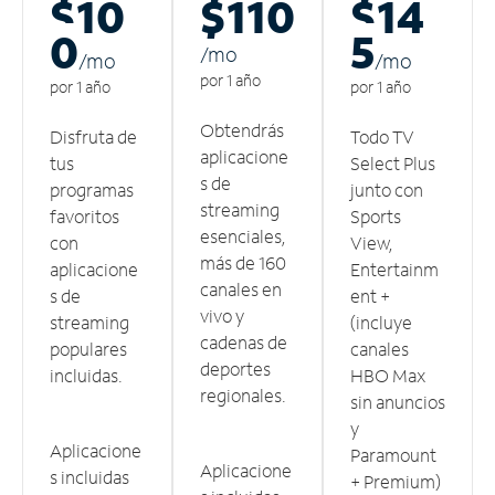
$10
$110
$14
0
5
/m
o
/m
o
/m
o
por 1 año
por 1 año
por 1 año
Obtendrás
Disfruta de
Todo TV
aplicacione
tus
Select Plus
s de
programas
junto con
streaming
favoritos
Sports
esenciales,
con
View,
más de 160
aplicacione
Entertainm
canales en
s de
ent +
vivo y
streaming
(incluye
cadenas de
populares
canales
deportes
incluidas.
HBO Max
regionales.
sin anuncios
y
Aplicacione
Paramount
Aplicacione
s incluidas
+ Premium)