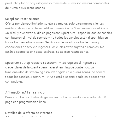
productos, logotipos, eslóganes y marcas de Xumo son marcas comerciales
de Xumo o sus licenciatarios.
Se aplican restricciones
Oferta por tiempo limitado; sujeta a cambios; solo para nuevos clientes
residenciales (que no hayan utilizado servicios de Spectrum en los últimos
30 días) y que estén al día en pagos con Spectrum. Disponibilidad de canales
con base en el nivel de servicio y no todos los canales están disponibles en
todos los mercados o zonas. Servicios sujetos a todos los términos y
condiciones de servicio vigentes, los cuales están sujetos a cambios. No
están disponibles en todas las áreas. Se aplican restricciones.
Spectrum TV App requiere Spectrum TV. Se requiere el ingreso de
credenciales de la cuenta para hacer streaming de contenido. La
funcionalidad de streaming está restringida en algunas zonas; no admite
todos los canales. Spectrum TV App está disponible solo en dispositivos
compatibles.
Afirmación n.º 1 en servicio
Basado en los resultados de ganancias de los proveedores de video de TV
pago con programación lineal.
Detalles de la oferta de Internet