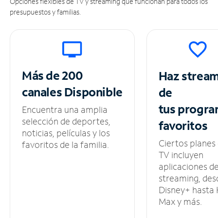
Opciones flexibles de TV y streaming que funcionan para todos los
presupuestos y familias.
Más de 200
Haz strea
canales
Disponible
de
tus
progra
Encuentra una amplia
selección de deportes,
favoritos
noticias, películas y los
Ciertos planes
favoritos de la familia.
TV incluyen
aplicaciones d
streaming, des
Disney+ hasta
Max y más.