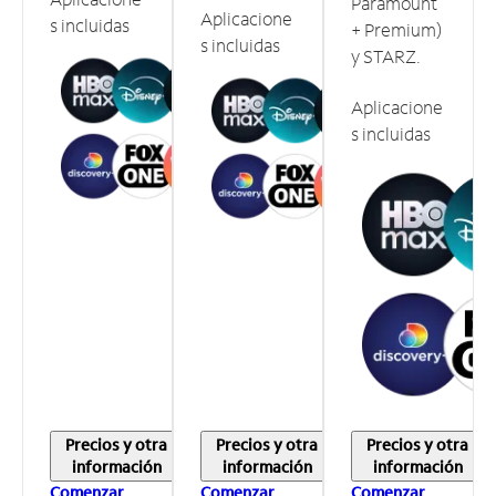
Paramount
Aplicacione
s incluidas
+ Premium)
s incluidas
y STARZ.
Aplicacione
s incluidas
Precios y otra
Precios y otra
Precios y otra
información
información
información
Comenzar
Comenzar
Comenzar