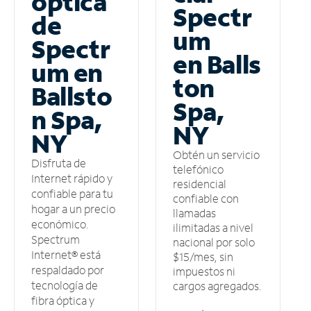
óptica
Spectr
de
um
Spectr
en Balls
um en
ton
Ballsto
Spa,
n Spa,
NY
NY
Obtén un servicio
Disfruta de
telefónico
Internet rápido y
residencial
confiable para tu
confiable con
hogar a un precio
llamadas
económico.
ilimitadas a nivel
Spectrum
nacional por solo
Internet® está
$15/mes, sin
respaldado por
impuestos ni
tecnología de
cargos agregados.
fibra óptica y