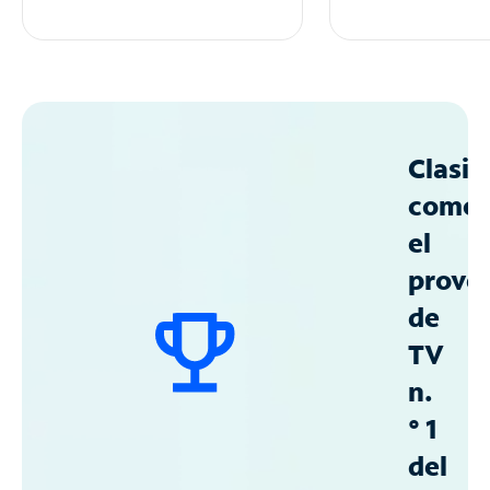
Clasif
como
el
prove
de
TV
n.
° 1
del