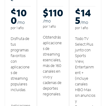
$10
$110
$14
0
5
/m
o
/m
o
/m
o
por 1 año
por 1 año
por 1 año
Obtendrás
Disfruta de
Todo TV
aplicacione
tus
Select Plus
s de
programas
junto con
streaming
favoritos
Sports
esenciales,
con
View,
más de 160
aplicacione
Entertainm
canales en
s de
ent +
vivo y
streaming
(incluye
cadenas de
populares
canales
deportes
incluidas.
HBO Max
regionales.
sin anuncios
y
Aplicacione