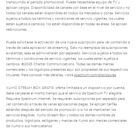
transcurrido el período promocional. Puede necesitarse equipo de TV y
aplican cargos. Disponibilidad de canales con base en el nivel de servicio y no
todos los canales están disponibles en todos los mercados o zonas. Servicios
sujetos a todos los términos y condiciones de servicio vigentes, los cuales
están sujetos a cambios. No están disponibles en todas las áreas. Se aplican
restricciones.
Puede solicitarse la activación de una nueva suscripción para ver contenido a
través de cada aplicación de streaming. Esto no reemplaza las suscripciones
existentes; esas se administrarán por separado. Servicios sujetos a todos los
términos y condiciones de servicio vigentes, los cuales están sujetos a
cambios. ©2025 Charter Communications. Todas las demás marcas
comerciales y los logotipos presentes aquí son propiedad de sus respectivos
titulares. Para conocer más detalles, visita
spectrum.com/disclosures
.
XUMO STREAM BOX GRATIS: oferta limitada a un dispositivo por cuenta;
debe canjearse al mismo tiempo que el servicio de Spectrum TV elegible.
Requiere Spectrum Internet. Se requieren suscripciones por separado para
ver contenido a través de varias aplicaciones pagas. Se aplican tarifas
estándar después del período de promoción o si no se mantienen los
servicios elegibles. Xumo Stream Box y todos los demás nombres de
productos, logotipos, eslóganes y marcas de Xumo son marcas comerciales
de Xumo o sus licenciatarios.