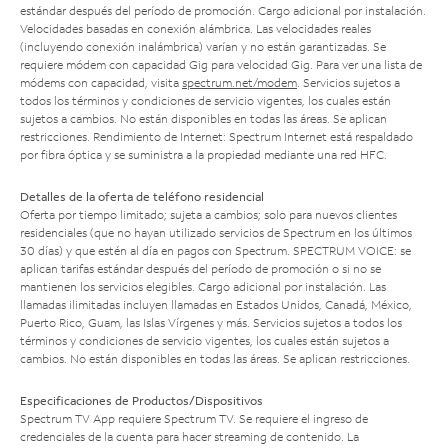
estándar después del período de promoción. Cargo adicional por instalación.
Velocidades basadas en conexión alámbrica. Las velocidades reales
(incluyendo conexión inalámbrica) varían y no están garantizadas. Se
requiere módem con capacidad Gig para velocidad Gig. Para ver una lista de
módems con capacidad, visita
spectrum.net/modem
. Servicios sujetos a
todos los términos y condiciones de servicio vigentes, los cuales están
sujetos a cambios. No están disponibles en todas las áreas. Se aplican
restricciones. Rendimiento de Internet: Spectrum Internet está respaldado
por fibra óptica y se suministra a la propiedad mediante una red HFC.
Detalles de la oferta de teléfono residencial
Oferta por tiempo limitado; sujeta a cambios; solo para nuevos clientes
residenciales (que no hayan utilizado servicios de Spectrum en los últimos
30 días) y que estén al día en pagos con Spectrum. SPECTRUM VOICE: se
aplican tarifas estándar después del período de promoción o si no se
mantienen los servicios elegibles. Cargo adicional por instalación. Las
llamadas ilimitadas incluyen llamadas en Estados Unidos, Canadá, México,
Puerto Rico, Guam, las Islas Vírgenes y más. Servicios sujetos a todos los
términos y condiciones de servicio vigentes, los cuales están sujetos a
cambios. No están disponibles en todas las áreas. Se aplican restricciones.
Especificaciones de Productos/Dispositivos
Spectrum TV App requiere Spectrum TV. Se requiere el ingreso de
credenciales de la cuenta para hacer streaming de contenido. La