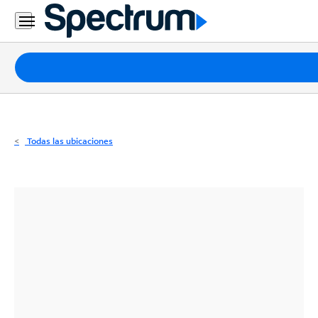
Residencial
Business
Paquetes
Internet
TV
Todas las ubicaciones
Móvil
Teléfono
Residencial
Business
Contáctanos
Inglés