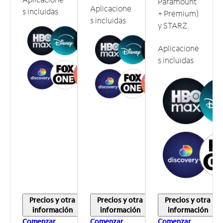
Paramount
Aplicacione
s incluidas
+ Premium)
s incluidas
y STARZ.
Aplicacione
s incluidas
Precios y otra
Precios y otra
Precios y otra
información
información
información
Comenzar
Comenzar
Comenzar