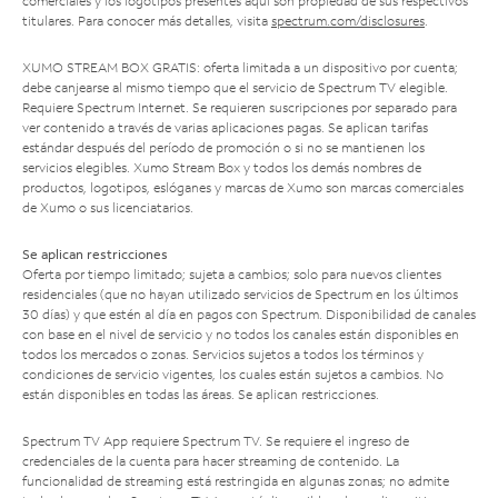
comerciales y los logotipos presentes aquí son propiedad de sus respectivos
titulares. Para conocer más detalles, visita
spectrum.com/disclosures
.
XUMO STREAM BOX GRATIS: oferta limitada a un dispositivo por cuenta;
debe canjearse al mismo tiempo que el servicio de Spectrum TV elegible.
Requiere Spectrum Internet. Se requieren suscripciones por separado para
ver contenido a través de varias aplicaciones pagas. Se aplican tarifas
estándar después del período de promoción o si no se mantienen los
servicios elegibles. Xumo Stream Box y todos los demás nombres de
productos, logotipos, eslóganes y marcas de Xumo son marcas comerciales
de Xumo o sus licenciatarios.
Se aplican restricciones
Oferta por tiempo limitado; sujeta a cambios; solo para nuevos clientes
residenciales (que no hayan utilizado servicios de Spectrum en los últimos
30 días) y que estén al día en pagos con Spectrum. Disponibilidad de canales
con base en el nivel de servicio y no todos los canales están disponibles en
todos los mercados o zonas. Servicios sujetos a todos los términos y
condiciones de servicio vigentes, los cuales están sujetos a cambios. No
están disponibles en todas las áreas. Se aplican restricciones.
Spectrum TV App requiere Spectrum TV. Se requiere el ingreso de
credenciales de la cuenta para hacer streaming de contenido. La
funcionalidad de streaming está restringida en algunas zonas; no admite