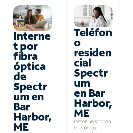
Teléfon
Interne
o
t por
residen
fibra
cial
óptica
Spectr
de
um
Spectr
en Bar
um en
Harbor,
Bar
ME
Harbor,
Obtén un servicio
ME
telefónico