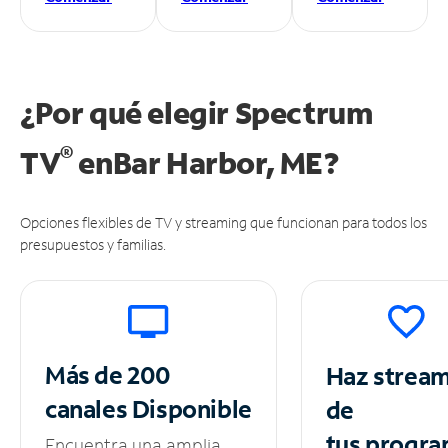
¿Por qué elegir Spectrum
®
TV
en
Bar Harbor, ME?
Opciones flexibles de TV y streaming que funcionan para todos los
presupuestos y familias.
Más de 200
Haz strea
canales
Disponible
de
tus
progra
Encuentra una amplia