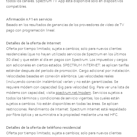
todos los canales. Spectrum TV App está disponible solo en dispositivos
compatibles.
Afirmación n.º 1 en servicio
Basado en los resultados de ganancias de los proveedores de video de TV
pago con programación lineal.
Detalles de la oferta de Internet
Oferta por tiempo limitado; sujeta a cambios; solo para nuevos clientes
residenciales (que no hayan utilizado servicios de Spectrum en los últimos
30 días) y que estén al día en pagos con Spectrum. Los impuestos y cargos
son adicionales en ciertos estados. SPECTRUM INTERNET: se aplican tarifas
estándar después del período de promoción. Cargo adicional por instalación.
Velocidades basadas en conexión alámbrica. Las velocidades reales
(incluyendo conexión inalámbrica) varían y no están garantizadas. Se
requiere módem con capacidad Gig para velocidad Gig. Para ver una lista de
módems con capacidad, visita
spectrum.net/modem
. Servicios sujetos a
todos los términos y condiciones de servicio vigentes, los cuales están
sujetos a cambios. No están disponibles en todas las áreas. Se aplican
restricciones. Rendimiento de Internet: Spectrum Internet está respaldado
por fibra óptica y se suministra a la propiedad mediante una red HFC.
Detalles de la oferta de teléfono residencial
Oferta por tiempo limitado; sujeta a cambios; solo para nuevos clientes