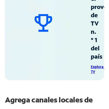
prove
de
TV
n.
° 1
del
país
Explora Sp
TV
Agrega canales locales de