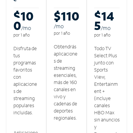
$10
$110
$14
0
5
/m
o
/m
o
/m
o
por 1 año
por 1 año
por 1 año
Obtendrás
Disfruta de
Todo TV
aplicacione
tus
Select Plus
s de
programas
junto con
streaming
favoritos
Sports
esenciales,
con
View,
más de 160
aplicacione
Entertainm
canales en
s de
ent +
vivo y
streaming
(incluye
cadenas de
populares
canales
deportes
incluidas.
HBO Max
regionales.
sin anuncios
y
Aplicacione