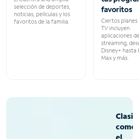
selección de deportes,
favoritos
noticias, películas y los
Ciertos planes
favoritos de la familia.
TV incluyen
aplicaciones d
streaming, des
Disney+ hasta
Max y más.
Clasif
como
el