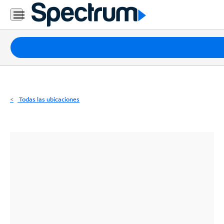
Residencial
Business
Paquetes
Internet
TV
Todas las ubicaciones
Móvil
Teléfono
Residencial
Business
Contáctanos
Inglés