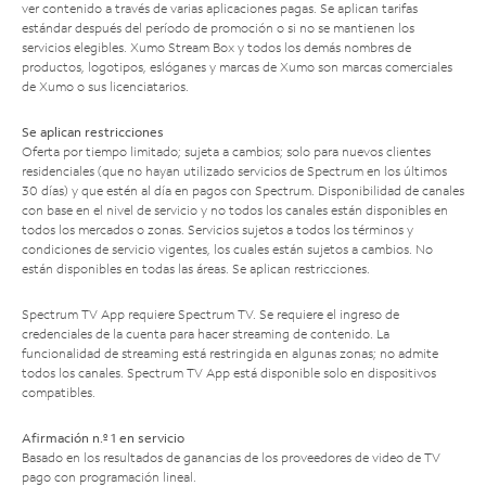
ver contenido a través de varias aplicaciones pagas. Se aplican tarifas
estándar después del período de promoción o si no se mantienen los
servicios elegibles. Xumo Stream Box y todos los demás nombres de
productos, logotipos, eslóganes y marcas de Xumo son marcas comerciales
de Xumo o sus licenciatarios.
Se aplican restricciones
Oferta por tiempo limitado; sujeta a cambios; solo para nuevos clientes
residenciales (que no hayan utilizado servicios de Spectrum en los últimos
30 días) y que estén al día en pagos con Spectrum. Disponibilidad de canales
con base en el nivel de servicio y no todos los canales están disponibles en
todos los mercados o zonas. Servicios sujetos a todos los términos y
condiciones de servicio vigentes, los cuales están sujetos a cambios. No
están disponibles en todas las áreas. Se aplican restricciones.
Spectrum TV App requiere Spectrum TV. Se requiere el ingreso de
credenciales de la cuenta para hacer streaming de contenido. La
funcionalidad de streaming está restringida en algunas zonas; no admite
todos los canales. Spectrum TV App está disponible solo en dispositivos
compatibles.
Afirmación n.º 1 en servicio
Basado en los resultados de ganancias de los proveedores de video de TV
pago con programación lineal.