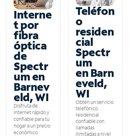
Teléfon
Interne
o
t por
residen
fibra
cial
óptica
Spectr
de
um
Spectr
en Barn
um en
eveld,
Barnev
WI
eld, WI
Obtén un servicio
Disfruta de
telefónico
Internet rápido y
residencial
confiable para tu
confiable con
hogar a un precio
llamadas
económico.
ilimitadas a nivel