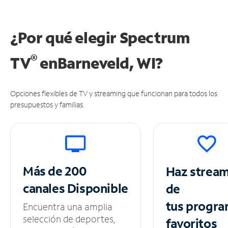
¿Por qué elegir Spectrum
®
TV
en
Barneveld, WI?
Opciones flexibles de TV y streaming que funcionan para todos los
presupuestos y familias.
Más de 200
Haz strea
canales
Disponible
de
tus
progra
Encuentra una amplia
selección de deportes,
favoritos