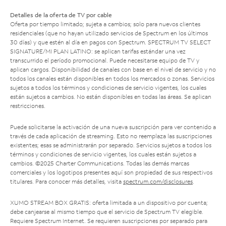
Detalles de la oferta de TV por cable
Oferta por tiempo limitado; sujeta a cambios; solo para nuevos clientes
residenciales (que no hayan utilizado servicios de Spectrum en los últimos
30 días) y que estén al día en pagos con Spectrum. SPECTRUM TV SELECT
SIGNATURE/MI PLAN LATINO: se aplican tarifas estándar una vez
transcurrido el período promocional. Puede necesitarse equipo de TV y
aplican cargos. Disponibilidad de canales con base en el nivel de servicio y no
todos los canales están disponibles en todos los mercados o zonas. Servicios
sujetos a todos los términos y condiciones de servicio vigentes, los cuales
están sujetos a cambios. No están disponibles en todas las áreas. Se aplican
restricciones.
Puede solicitarse la activación de una nueva suscripción para ver contenido a
través de cada aplicación de streaming. Esto no reemplaza las suscripciones
existentes; esas se administrarán por separado. Servicios sujetos a todos los
términos y condiciones de servicio vigentes, los cuales están sujetos a
cambios. ©2025 Charter Communications. Todas las demás marcas
comerciales y los logotipos presentes aquí son propiedad de sus respectivos
titulares. Para conocer más detalles, visita
spectrum.com/disclosures
.
XUMO STREAM BOX GRATIS: oferta limitada a un dispositivo por cuenta;
debe canjearse al mismo tiempo que el servicio de Spectrum TV elegible.
Requiere Spectrum Internet. Se requieren suscripciones por separado para