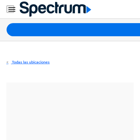
Residencial
Business
Paquetes
Internet
TV
Todas las ubicaciones
Móvil
Teléfono
Residencial
Business
Contáctanos
Inglés