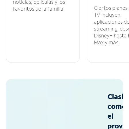
noticias, películas y los
Ciertos planes
favoritos de la familia.
TV incluyen
aplicaciones d
streaming, des
Disney+ hasta
Max y más.
Clasif
como
el
prove