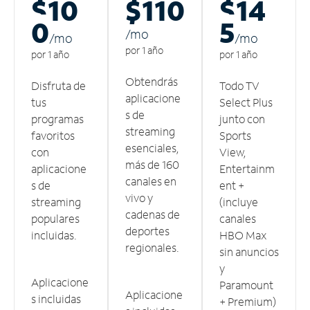
$10
$110
$14
0
5
/m
o
/m
o
/m
o
por 1 año
por 1 año
por 1 año
Obtendrás
Disfruta de
Todo TV
aplicacione
tus
Select Plus
s de
programas
junto con
streaming
favoritos
Sports
esenciales,
con
View,
más de 160
aplicacione
Entertainm
canales en
s de
ent +
vivo y
streaming
(incluye
cadenas de
populares
canales
deportes
incluidas.
HBO Max
regionales.
sin anuncios
y
Aplicacione
Paramount
Aplicacione
s incluidas
+ Premium)