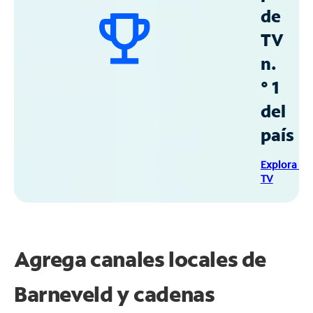
de
TV
n.
° 1
del
país
Explora Sp
TV
Agrega canales locales de
Barneveld y cadenas