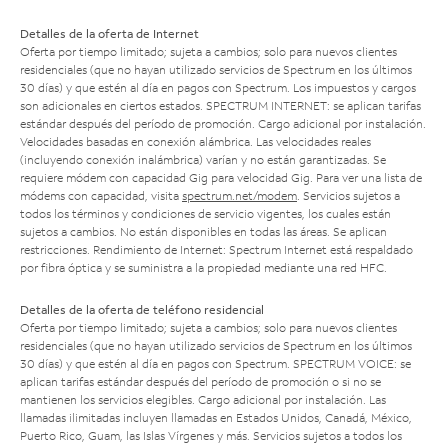
Detalles de la oferta de Internet
Oferta por tiempo limitado; sujeta a cambios; solo para nuevos clientes
residenciales (que no hayan utilizado servicios de Spectrum en los últimos
30 días) y que estén al día en pagos con Spectrum. Los impuestos y cargos
son adicionales en ciertos estados. SPECTRUM INTERNET: se aplican tarifas
estándar después del período de promoción. Cargo adicional por instalación.
Velocidades basadas en conexión alámbrica. Las velocidades reales
(incluyendo conexión inalámbrica) varían y no están garantizadas. Se
requiere módem con capacidad Gig para velocidad Gig. Para ver una lista de
módems con capacidad, visita
spectrum.net/modem
. Servicios sujetos a
todos los términos y condiciones de servicio vigentes, los cuales están
sujetos a cambios. No están disponibles en todas las áreas. Se aplican
restricciones. Rendimiento de Internet: Spectrum Internet está respaldado
por fibra óptica y se suministra a la propiedad mediante una red HFC.
Detalles de la oferta de teléfono residencial
Oferta por tiempo limitado; sujeta a cambios; solo para nuevos clientes
residenciales (que no hayan utilizado servicios de Spectrum en los últimos
30 días) y que estén al día en pagos con Spectrum. SPECTRUM VOICE: se
aplican tarifas estándar después del período de promoción o si no se
mantienen los servicios elegibles. Cargo adicional por instalación. Las
llamadas ilimitadas incluyen llamadas en Estados Unidos, Canadá, México,
Puerto Rico, Guam, las Islas Vírgenes y más. Servicios sujetos a todos los