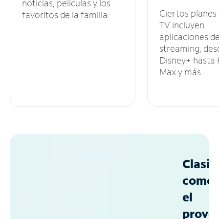
noticias, películas y los
Ciertos planes
favoritos de la familia.
TV incluyen
aplicaciones d
streaming, des
Disney+ hasta
Max y más.
Clasif
como
el
prove