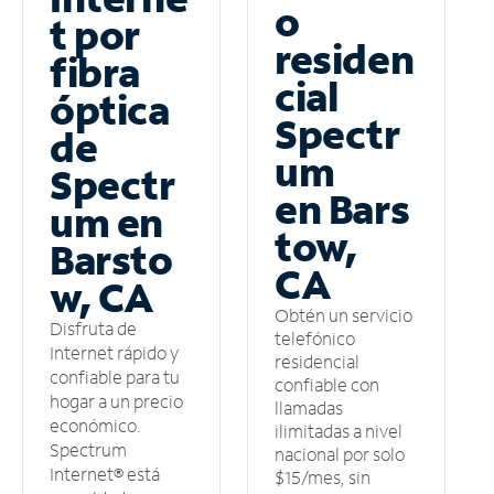
o
t por
residen
fibra
cial
óptica
Spectr
de
um
Spectr
en Bars
um en
tow,
Barsto
CA
w, CA
Obtén un servicio
Disfruta de
telefónico
Internet rápido y
residencial
confiable para tu
confiable con
hogar a un precio
llamadas
económico.
ilimitadas a nivel
Spectrum
nacional por solo
Internet® está
$15/mes, sin