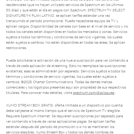
residenciales (que no hayan utilizado servicios de Spectrum en los últimos
30 días) y que estén al día en pagos con Spectrum. SPECTRUM TV SELECT
SIGNATURE/MI PLAN LATINO: se aplican tarifas estándar una vez
transcurrido el período promocional. Puede necesitarse equipo de TV y
aplican cargos. Disponibilidad de canales con base en el nivel de servicio y no
todos los canales están disponibles en todos los mercados o zonas. Servicios
sujetos a todos los términos y condiciones de servicio vigentes, los cuales
están sujetos a cambios. No están disponibles en todas las áreas. Se aplican
restricciones.
Puede solicitarse la activación de una nueva suscripción para ver contenido a
través de cada aplicación de streaming. Esto no reemplaza las suscripciones
existentes; esas se administrarán por separado. Servicios sujetos a todos los
términos y condiciones de servicio vigentes, los cuales están sujetos a
cambios. ©2025 Charter Communications. Todas las demás marcas
comerciales y los logotipos presentes aquí son propiedad de sus respectivos
titulares. Para conocer más detalles, visita
spectrum.com/disclosures
.
XUMO STREAM BOX GRATIS: oferta limitada a un dispositivo por cuenta;
debe canjearse al mismo tiempo que el servicio de Spectrum TV elegible.
Requiere Spectrum Internet. Se requieren suscripciones por separado para
ver contenido a través de varias aplicaciones pagas. Se aplican tarifas
estándar después del período de promoción o si no se mantienen los
servicios elegibles. Xumo Stream Box y todos los demás nombres de