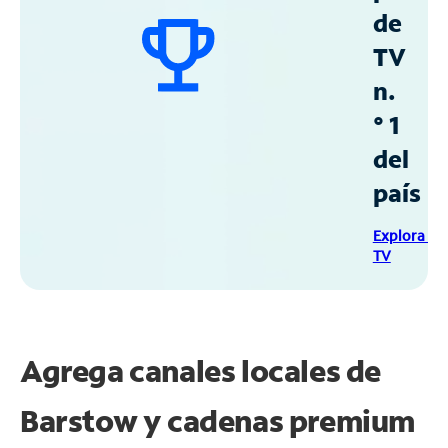
de
TV
n.
° 1
del
país
Explora Sp
TV
Agrega canales locales de
Barstow y cadenas premium