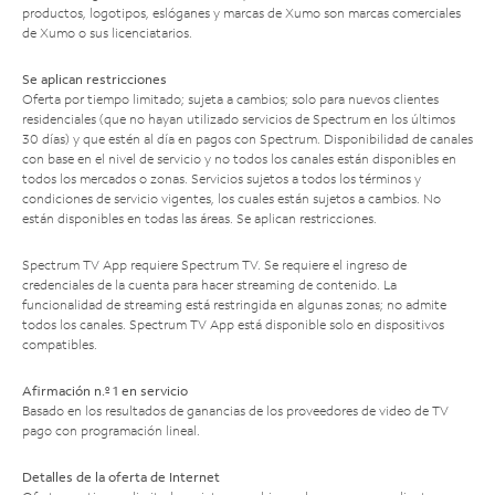
productos, logotipos, eslóganes y marcas de Xumo son marcas comerciales
de Xumo o sus licenciatarios.
Se aplican restricciones
Oferta por tiempo limitado; sujeta a cambios; solo para nuevos clientes
residenciales (que no hayan utilizado servicios de Spectrum en los últimos
30 días) y que estén al día en pagos con Spectrum. Disponibilidad de canales
con base en el nivel de servicio y no todos los canales están disponibles en
todos los mercados o zonas. Servicios sujetos a todos los términos y
condiciones de servicio vigentes, los cuales están sujetos a cambios. No
están disponibles en todas las áreas. Se aplican restricciones.
Spectrum TV App requiere Spectrum TV. Se requiere el ingreso de
credenciales de la cuenta para hacer streaming de contenido. La
funcionalidad de streaming está restringida en algunas zonas; no admite
todos los canales. Spectrum TV App está disponible solo en dispositivos
compatibles.
Afirmación n.º 1 en servicio
Basado en los resultados de ganancias de los proveedores de video de TV
pago con programación lineal.
Detalles de la oferta de Internet