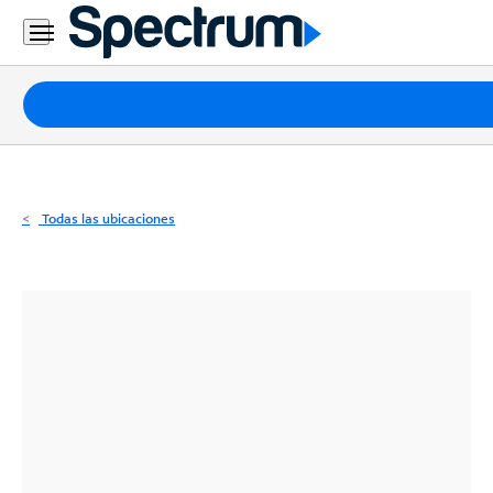
Residencial
Business
Paquetes
Internet
TV
Todas las ubicaciones
Móvil
Teléfono
Residencial
Business
Contáctanos
Inglés