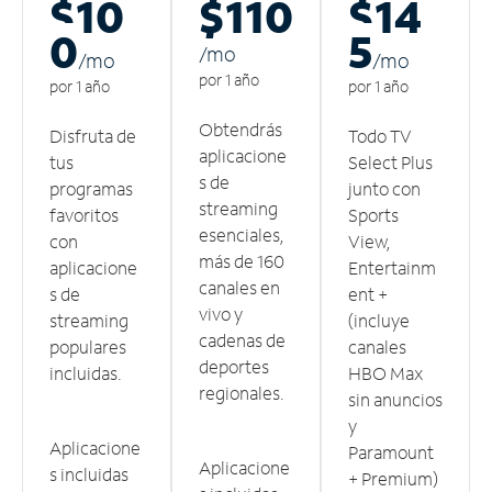
$10
$110
$14
0
5
/m
o
/m
o
/m
o
por 1 año
por 1 año
por 1 año
Obtendrás
Disfruta de
Todo TV
aplicacione
tus
Select Plus
s de
programas
junto con
streaming
favoritos
Sports
esenciales,
con
View,
más de 160
aplicacione
Entertainm
canales en
s de
ent +
vivo y
streaming
(incluye
cadenas de
populares
canales
deportes
incluidas.
HBO Max
regionales.
sin anuncios
y
Aplicacione
Paramount
Aplicacione
s incluidas
+ Premium)