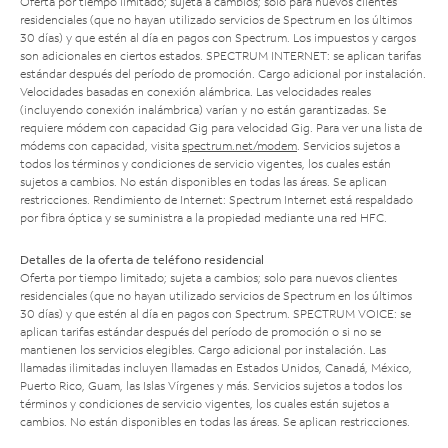
Oferta por tiempo limitado; sujeta a cambios; solo para nuevos clientes
residenciales (que no hayan utilizado servicios de Spectrum en los últimos
30 días) y que estén al día en pagos con Spectrum. Los impuestos y cargos
son adicionales en ciertos estados. SPECTRUM INTERNET: se aplican tarifas
estándar después del período de promoción. Cargo adicional por instalación.
Velocidades basadas en conexión alámbrica. Las velocidades reales
(incluyendo conexión inalámbrica) varían y no están garantizadas. Se
requiere módem con capacidad Gig para velocidad Gig. Para ver una lista de
módems con capacidad, visita
spectrum.net/modem
. Servicios sujetos a
todos los términos y condiciones de servicio vigentes, los cuales están
sujetos a cambios. No están disponibles en todas las áreas. Se aplican
restricciones. Rendimiento de Internet: Spectrum Internet está respaldado
por fibra óptica y se suministra a la propiedad mediante una red HFC.
Detalles de la oferta de teléfono residencial
Oferta por tiempo limitado; sujeta a cambios; solo para nuevos clientes
residenciales (que no hayan utilizado servicios de Spectrum en los últimos
30 días) y que estén al día en pagos con Spectrum. SPECTRUM VOICE: se
aplican tarifas estándar después del período de promoción o si no se
mantienen los servicios elegibles. Cargo adicional por instalación. Las
llamadas ilimitadas incluyen llamadas en Estados Unidos, Canadá, México,
Puerto Rico, Guam, las Islas Vírgenes y más. Servicios sujetos a todos los
términos y condiciones de servicio vigentes, los cuales están sujetos a
cambios. No están disponibles en todas las áreas. Se aplican restricciones.