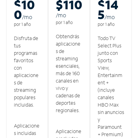
$10
$110
$14
0
5
/m
o
/m
o
/m
o
por 1 año
por 1 año
por 1 año
Obtendrás
Disfruta de
Todo TV
aplicacione
tus
Select Plus
s de
programas
junto con
streaming
favoritos
Sports
esenciales,
con
View,
más de 160
aplicacione
Entertainm
canales en
s de
ent +
vivo y
streaming
(incluye
cadenas de
populares
canales
deportes
incluidas.
HBO Max
regionales.
sin anuncios
y
Aplicacione
Paramount
Aplicacione
s incluidas
+ Premium)