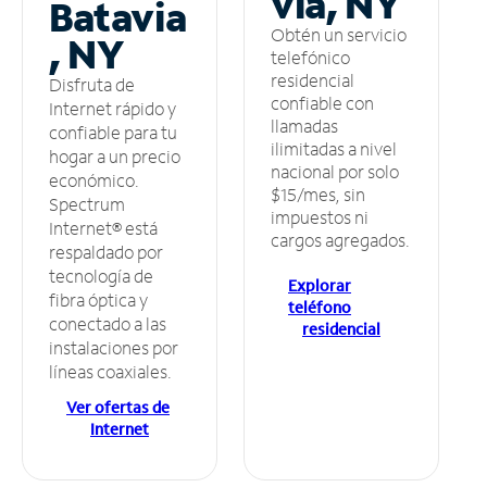
via, NY
Batavia
Obtén un servicio
, NY
telefónico
residencial
Disfruta de
confiable con
Internet rápido y
llamadas
confiable para tu
ilimitadas a nivel
hogar a un precio
nacional por solo
económico.
$15/mes, sin
Spectrum
impuestos ni
Internet® está
cargos agregados.
respaldado por
tecnología de
Explorar
fibra óptica y
teléfono
conectado a las
residencial
instalaciones por
líneas coaxiales.
Ver ofertas de
Internet