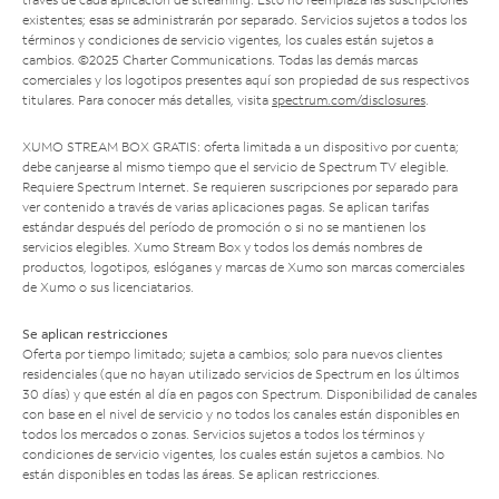
existentes; esas se administrarán por separado. Servicios sujetos a todos los
términos y condiciones de servicio vigentes, los cuales están sujetos a
cambios. ©2025 Charter Communications. Todas las demás marcas
comerciales y los logotipos presentes aquí son propiedad de sus respectivos
titulares. Para conocer más detalles, visita
spectrum.com/disclosures
.
XUMO STREAM BOX GRATIS: oferta limitada a un dispositivo por cuenta;
debe canjearse al mismo tiempo que el servicio de Spectrum TV elegible.
Requiere Spectrum Internet. Se requieren suscripciones por separado para
ver contenido a través de varias aplicaciones pagas. Se aplican tarifas
estándar después del período de promoción o si no se mantienen los
servicios elegibles. Xumo Stream Box y todos los demás nombres de
productos, logotipos, eslóganes y marcas de Xumo son marcas comerciales
de Xumo o sus licenciatarios.
Se aplican restricciones
Oferta por tiempo limitado; sujeta a cambios; solo para nuevos clientes
residenciales (que no hayan utilizado servicios de Spectrum en los últimos
30 días) y que estén al día en pagos con Spectrum. Disponibilidad de canales
con base en el nivel de servicio y no todos los canales están disponibles en
todos los mercados o zonas. Servicios sujetos a todos los términos y
condiciones de servicio vigentes, los cuales están sujetos a cambios. No
están disponibles en todas las áreas. Se aplican restricciones.