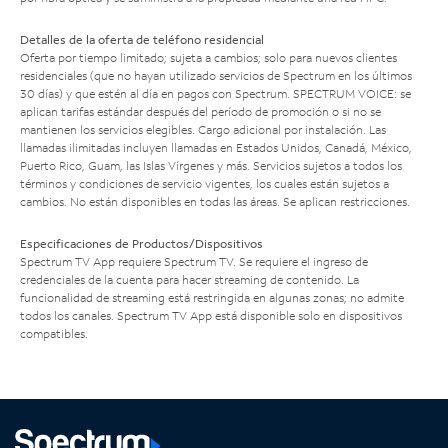
Detalles de la oferta de teléfono residencial
Oferta por tiempo limitado; sujeta a cambios; solo para nuevos clientes
residenciales (que no hayan utilizado servicios de Spectrum en los últimos
30 días) y que estén al día en pagos con Spectrum. SPECTRUM VOICE: se
aplican tarifas estándar después del período de promoción o si no se
mantienen los servicios elegibles. Cargo adicional por instalación. Las
llamadas ilimitadas incluyen llamadas en Estados Unidos, Canadá, México,
Puerto Rico, Guam, las Islas Vírgenes y más. Servicios sujetos a todos los
términos y condiciones de servicio vigentes, los cuales están sujetos a
cambios. No están disponibles en todas las áreas. Se aplican restricciones.
Especificaciones de Productos/Dispositivos
Spectrum TV App requiere Spectrum TV. Se requiere el ingreso de
credenciales de la cuenta para hacer streaming de contenido. La
funcionalidad de streaming está restringida en algunas zonas; no admite
todos los canales. Spectrum TV App está disponible solo en dispositivos
compatibles.