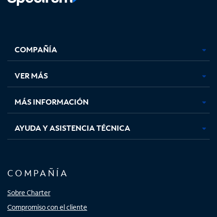
Facebook,
Instagram,
Youtube,
X,
se
se
se
se
COMPAÑÍA
abre
abre
abre
abre
en
en
en
en
una
una
una
una
VER MÁS
pestaña
pestaña
pestaña
pestaña
nueva
nueva
nueva
nueva
MÁS INFORMACIÓN
AYUDA Y ASISTENCIA TÉCNICA
COMPAÑÍA
Sobre Charter
Compromiso con el cliente