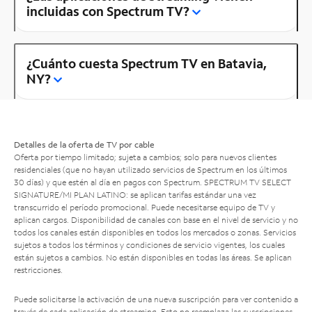
incluidas con Spectrum TV?
¿Cuánto cuesta Spectrum TV en Batavia,
NY?
Detalles de la oferta de TV por cable
Oferta por tiempo limitado; sujeta a cambios; solo para nuevos clientes
residenciales (que no hayan utilizado servicios de Spectrum en los últimos
30 días) y que estén al día en pagos con Spectrum. SPECTRUM TV SELECT
SIGNATURE/MI PLAN LATINO: se aplican tarifas estándar una vez
transcurrido el período promocional. Puede necesitarse equipo de TV y
aplican cargos. Disponibilidad de canales con base en el nivel de servicio y no
todos los canales están disponibles en todos los mercados o zonas. Servicios
sujetos a todos los términos y condiciones de servicio vigentes, los cuales
están sujetos a cambios. No están disponibles en todas las áreas. Se aplican
restricciones.
Puede solicitarse la activación de una nueva suscripción para ver contenido a
través de cada aplicación de streaming. Esto no reemplaza las suscripciones