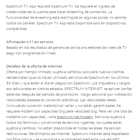
Spectrum TV App requiere Spectrum TV. Se requiere el ingreso de
credenciales de la cuenta para hacer streaming de contenido. La
funcionalidad de streaming está restringida en algunas zonas; no admite
todos los canales. Spectrum TV App está disponible solo en dispositivos
compatibles.
Afirmación n.º 1 en servicio
Basado en los resultados de ganancias de los proveedores de video de TV
pago con programación lineal.
Detalles de la oferta de Internet
Oferta por tiempo limitado; sujeta a cambios; solo para nuevos clientes
residenciales (que no hayan utilizado servicios de Spectrum en los últimos
30 días) y que estén al día en pagos con Spectrum. Los impuestos y cargos
son adicionales en ciertos estados. SPECTRUM INTERNET: se aplican tarifas
estándar después del período de promoción. Cargo adicional por instalación.
Velocidades basadas en conexión alámbrica. Las velocidades reales
(incluyendo conexión inalámbrica) varían y no están garantizadas. Se
requiere módem con capacidad Gig para velocidad Gig. Para ver una lista de
módems con capacidad, visita
spectrum.net/modem
. Servicios sujetos a
todos los términos y condiciones de servicio vigentes, los cuales están
sujetos a cambios. No están disponibles en todas las áreas. Se aplican
restricciones. Rendimiento de Internet: Spectrum Internet está respaldado
por fibra óptica y se suministra a la propiedad mediante una red HFC.