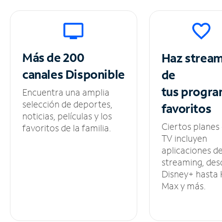
Más de 200
Haz strea
canales
Disponible
de
tus
progra
Encuentra una amplia
selección de deportes,
favoritos
noticias, películas y los
Ciertos planes
favoritos de la familia.
TV incluyen
aplicaciones d
streaming, des
Disney+ hasta
Max y más.