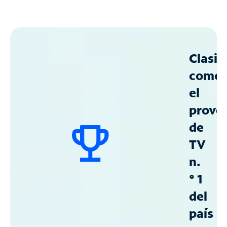
Clasif
como
el
prove
de
TV
n.
° 1
del
país