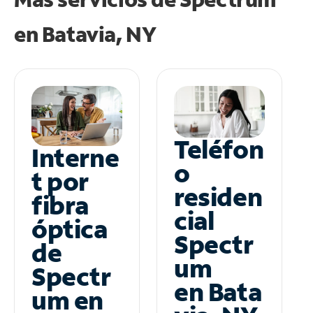
en
Batavia, NY
Teléfon
Interne
o
t por
residen
fibra
cial
óptica
Spectr
de
um
Spectr
en Bata
um en