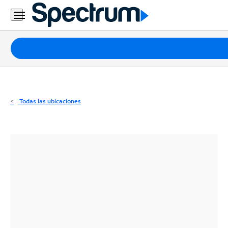
Residencial
Business
Paquetes
Internet
TV
Todas las ubicaciones
Móvil
Teléfono
Residencial
Business
Contáctanos
Inglés