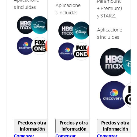
Paramount
Aplicacione
s incluidas
+ Premium)
s incluidas
y STARZ.
Aplicacione
s incluidas
Precios y otra
Precios y otra
Precios y otra
información
información
información
Comenzar
Comenzar
Comenzar