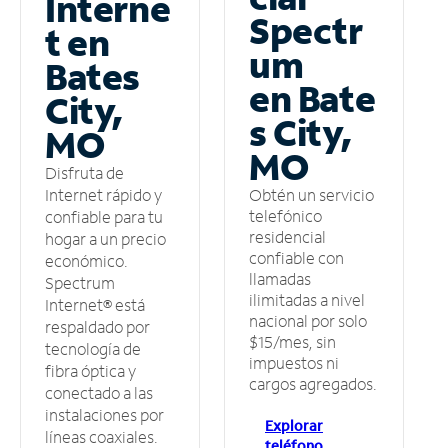
Interne
Spectr
t en
um
Bates
en Bate
City,
s City,
MO
MO
Disfruta de
Obtén un servicio
Internet rápido y
telefónico
confiable para tu
residencial
hogar a un precio
confiable con
económico.
llamadas
Spectrum
ilimitadas a nivel
Internet® está
nacional por solo
respaldado por
$15/mes, sin
tecnología de
impuestos ni
fibra óptica y
cargos agregados.
conectado a las
instalaciones por
Explorar
líneas coaxiales.
teléfono