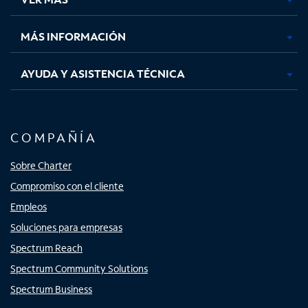
pestaña
pestaña
pestaña
pestaña
nueva
nueva
nueva
nueva
MÁS INFORMACIÓN
AYUDA Y ASISTENCIA TÉCNICA
COMPAÑÍA
Sobre Charter
Compromiso con el cliente
Empleos
Soluciones para empresas
Spectrum Reach
Spectrum Community Solutions
Spectrum Business