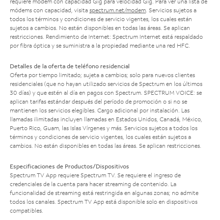
requiere módem con capacidad Gig para velocidad Gig. Para ver una lista de
módems con capacidad, visita
spectrum.net/modem
. Servicios sujetos a
todos los términos y condiciones de servicio vigentes, los cuales están
sujetos a cambios. No están disponibles en todas las áreas. Se aplican
restricciones. Rendimiento de Internet: Spectrum Internet está respaldado
por fibra óptica y se suministra a la propiedad mediante una red HFC.
Detalles de la oferta de teléfono residencial
Oferta por tiempo limitado; sujeta a cambios; solo para nuevos clientes
residenciales (que no hayan utilizado servicios de Spectrum en los últimos
30 días) y que estén al día en pagos con Spectrum. SPECTRUM VOICE: se
aplican tarifas estándar después del período de promoción o si no se
mantienen los servicios elegibles. Cargo adicional por instalación. Las
llamadas ilimitadas incluyen llamadas en Estados Unidos, Canadá, México,
Puerto Rico, Guam, las Islas Vírgenes y más. Servicios sujetos a todos los
términos y condiciones de servicio vigentes, los cuales están sujetos a
cambios. No están disponibles en todas las áreas. Se aplican restricciones.
Especificaciones de Productos/Dispositivos
Spectrum TV App requiere Spectrum TV. Se requiere el ingreso de
credenciales de la cuenta para hacer streaming de contenido. La
funcionalidad de streaming está restringida en algunas zonas; no admite
todos los canales. Spectrum TV App está disponible solo en dispositivos
compatibles.