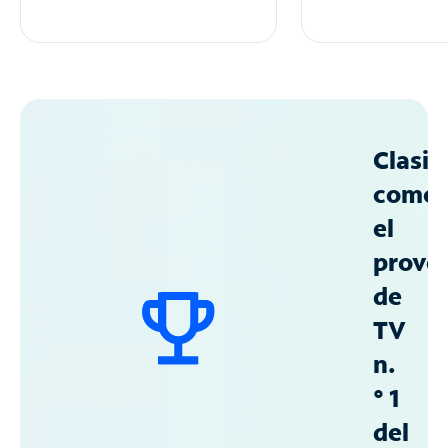
Clasif
como
el
prove
de
TV
n.
° 1
del