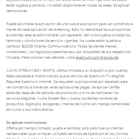
están sujetos a cambios. No están disponibles en todas las áreas. Se aplican
restricciones.
Puede solicitarse la activación de una nueva suscripción para ver contenido a
través de cada aplicación de streaming. Esto no reemplaza las suscripciones
existentes; esas se administrarán por separado. Servicios sujetos a todos los
términos y condiciones de servicio vigentes, los cuales están sujetos a
cambios. ©2025 Charter Communications. Todas las demás marcas
comerciales y los logotipos presentes aquí son propiedad de sus respectivos
titulares. Para conocer más detalles, visita
spectrum.com/disclosures
.
XUMO STREAM BOX GRATIS: oferta limitada a un dispositivo por cuenta;
debe canjearse al mismo tiempo que el servicio de Spectrum TV elegible.
Requiere Spectrum Internet. Se requieren suscripciones por separado para
ver contenido a través de varias aplicaciones pagas. Se aplican tarifas
estándar después del período de promoción o si no se mantienen los
servicios elegibles. Xumo Stream Box y todos los demás nombres de
productos, logotipos, eslóganes y marcas de Xumo son marcas comerciales
de Xumo o sus licenciatarios.
Se aplican restricciones
Oferta por tiempo limitado; sujeta a cambios; solo para nuevos clientes
residenciales (que no hayan utilizado servicios de Spectrum en los últimos