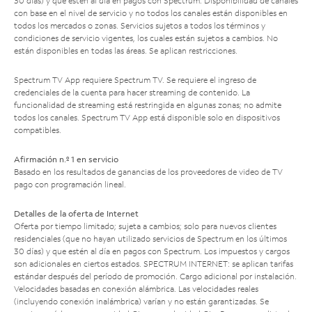
30 días) y que estén al día en pagos con Spectrum. Disponibilidad de canales
con base en el nivel de servicio y no todos los canales están disponibles en
todos los mercados o zonas. Servicios sujetos a todos los términos y
condiciones de servicio vigentes, los cuales están sujetos a cambios. No
están disponibles en todas las áreas. Se aplican restricciones.
Spectrum TV App requiere Spectrum TV. Se requiere el ingreso de
credenciales de la cuenta para hacer streaming de contenido. La
funcionalidad de streaming está restringida en algunas zonas; no admite
todos los canales. Spectrum TV App está disponible solo en dispositivos
compatibles.
Afirmación n.º 1 en servicio
Basado en los resultados de ganancias de los proveedores de video de TV
pago con programación lineal.
Detalles de la oferta de Internet
Oferta por tiempo limitado; sujeta a cambios; solo para nuevos clientes
residenciales (que no hayan utilizado servicios de Spectrum en los últimos
30 días) y que estén al día en pagos con Spectrum. Los impuestos y cargos
son adicionales en ciertos estados. SPECTRUM INTERNET: se aplican tarifas
estándar después del período de promoción. Cargo adicional por instalación.
Velocidades basadas en conexión alámbrica. Las velocidades reales
(incluyendo conexión inalámbrica) varían y no están garantizadas. Se