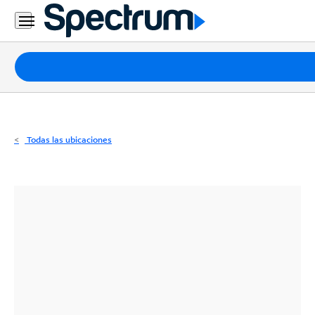
Residencial
Business
Paquetes
Internet
TV
Todas las ubicaciones
Móvil
Teléfono
Residencial
Business
Contáctanos
Inglés