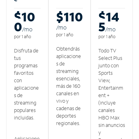
$10
$110
$14
0
5
/m
o
/m
o
/m
o
por 1 año
por 1 año
por 1 año
Obtendrás
Disfruta de
Todo TV
aplicacione
tus
Select Plus
s de
programas
junto con
streaming
favoritos
Sports
esenciales,
con
View,
más de 160
aplicacione
Entertainm
canales en
s de
ent +
vivo y
streaming
(incluye
cadenas de
populares
canales
deportes
incluidas.
HBO Max
regionales.
sin anuncios
y
Aplicacione