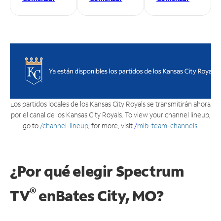
Los partidos locales de los Kansas City Royals se transmitirán ahora
por el canal de los Kansas City Royals. To view your channel lineup,
go to
/channel-lineup
; for more, visit
/
mlb-team-channels
.
¿Por qué elegir Spectrum
®
TV
en
Bates City, MO?