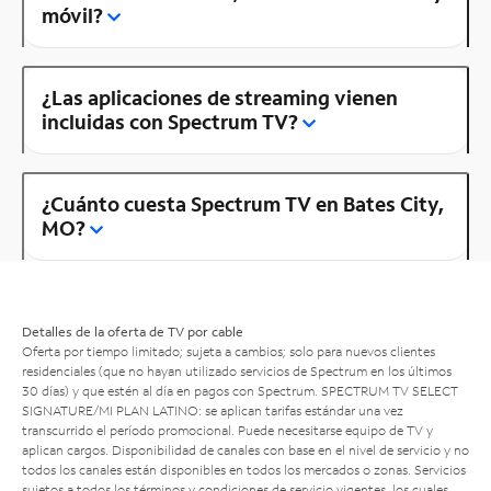
móvil?
¿Las aplicaciones de streaming vienen
incluidas con Spectrum TV?
¿Cuánto cuesta Spectrum TV en Bates City,
MO?
Detalles de la oferta de TV por cable
Oferta por tiempo limitado; sujeta a cambios; solo para nuevos clientes
residenciales (que no hayan utilizado servicios de Spectrum en los últimos
30 días) y que estén al día en pagos con Spectrum. SPECTRUM TV SELECT
SIGNATURE/MI PLAN LATINO: se aplican tarifas estándar una vez
transcurrido el período promocional. Puede necesitarse equipo de TV y
aplican cargos. Disponibilidad de canales con base en el nivel de servicio y no
todos los canales están disponibles en todos los mercados o zonas. Servicios
sujetos a todos los términos y condiciones de servicio vigentes, los cuales