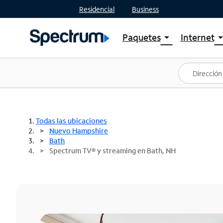
Residencial
Business
Paquetes
Internet
arrow_drop_down
arrow_drop
Ver paquetes
Spectr
Spectrum One
Planes
Mejores ofertas
Spectr
Ofertas en tu área
Intern
Todas las ubicaciones
Nuevo Hampshire
Bath
Spectrum TV® y streaming en Bath, NH