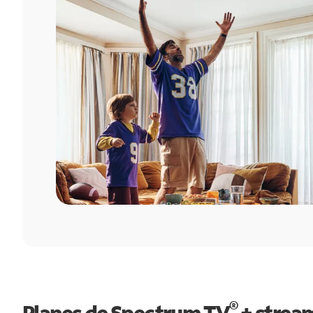
®
Planes de Spectrum TV
+ strea