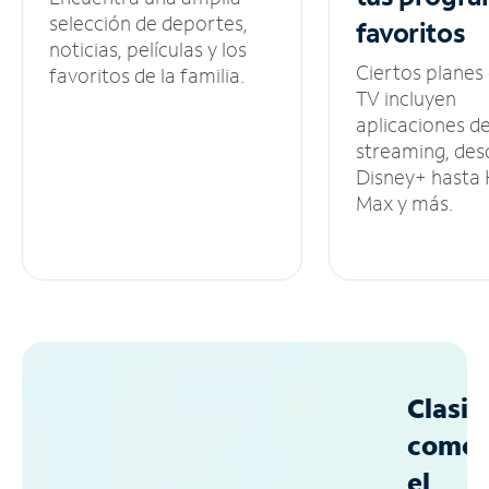
selección de deportes,
favoritos
noticias, películas y los
Ciertos planes
favoritos de la familia.
TV incluyen
aplicaciones d
streaming, des
Disney+ hasta
Max y más.
Clasif
como
el