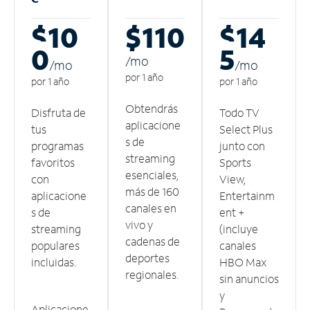
$10
$110
$14
0
5
/m
o
/m
o
/m
o
por 1 año
por 1 año
por 1 año
Obtendrás
Disfruta de
Todo TV
aplicacione
tus
Select Plus
s de
programas
junto con
streaming
favoritos
Sports
esenciales,
con
View,
más de 160
aplicacione
Entertainm
canales en
s de
ent +
vivo y
streaming
(incluye
cadenas de
populares
canales
deportes
incluidas.
HBO Max
regionales.
sin anuncios
y
Aplicacione