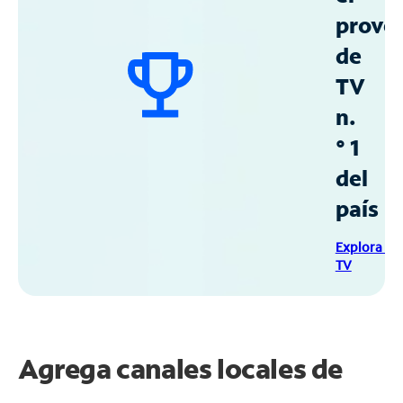
prove
de
TV
n.
° 1
del
país
Explora Sp
TV
Agrega canales locales de