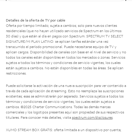
Detalles de la oferta de TV por cable
Oferta por tiempo limitado; sujeta a cambios; solo para nuevos clientes
residenciales (que no hayan utilizado servicios de Spectrum en los últimos
30 días) y que estén al día en pagos con Spectrum. SPECTRUM TV SELECT
SIGNATURE/MI PLAN LATINO: se aplican tarifas estándar una vez
transcurrido el período promocional. Puede necesitarse equipo de TV y
aplican cargos. Disponibilidad de canales con base en el nivel de servicio y no
todos los canales están disponibles en todos los mercados o zonas. Servicios
sujetos a todos los términos y condiciones de servicio vigentes, los cuales
están sujetos a cambios. No están disponibles en todas las áreas. Se aplican
restricciones.
Puede solicitarse la activación de una nueva suscripción para ver contenido a
través de cada aplicación de streaming. Esto no reemplaza las suscripciones
existentes; esas se administrarán por separado. Servicios sujetos a todos los
términos y condiciones de servicio vigentes, los cuales están sujetos a
cambios. ©2025 Charter Communications. Todas las demás marcas
comerciales y los logotipos presentes aquí son propiedad de sus respectivos
titulares. Para conocer más detalles, visita
spectrum.com/disclosures
.
XUMO STREAM BOX GRATIS: oferta limitada a un dispositivo por cuenta;