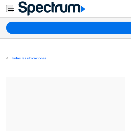
Residencial
Business
Paquetes
Internet
TV
Todas las ubicaciones
Móvil
Teléfono
Residencial
Business
Contáctanos
Inglés