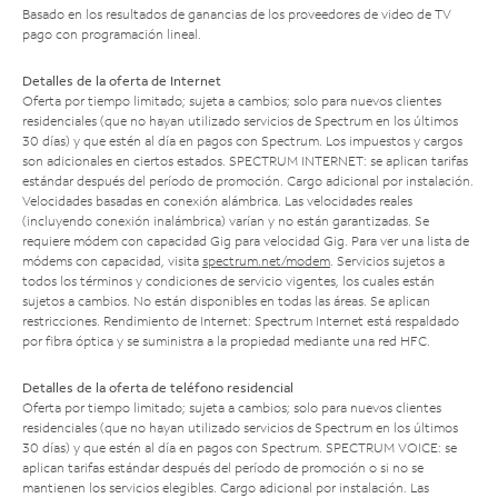
Basado en los resultados de ganancias de los proveedores de video de TV
pago con programación lineal.
Detalles de la oferta de Internet
Oferta por tiempo limitado; sujeta a cambios; solo para nuevos clientes
residenciales (que no hayan utilizado servicios de Spectrum en los últimos
30 días) y que estén al día en pagos con Spectrum. Los impuestos y cargos
son adicionales en ciertos estados. SPECTRUM INTERNET: se aplican tarifas
estándar después del período de promoción. Cargo adicional por instalación.
Velocidades basadas en conexión alámbrica. Las velocidades reales
(incluyendo conexión inalámbrica) varían y no están garantizadas. Se
requiere módem con capacidad Gig para velocidad Gig. Para ver una lista de
módems con capacidad, visita
spectrum.net/modem
. Servicios sujetos a
todos los términos y condiciones de servicio vigentes, los cuales están
sujetos a cambios. No están disponibles en todas las áreas. Se aplican
restricciones. Rendimiento de Internet: Spectrum Internet está respaldado
por fibra óptica y se suministra a la propiedad mediante una red HFC.
Detalles de la oferta de teléfono residencial
Oferta por tiempo limitado; sujeta a cambios; solo para nuevos clientes
residenciales (que no hayan utilizado servicios de Spectrum en los últimos
30 días) y que estén al día en pagos con Spectrum. SPECTRUM VOICE: se
aplican tarifas estándar después del período de promoción o si no se
mantienen los servicios elegibles. Cargo adicional por instalación. Las