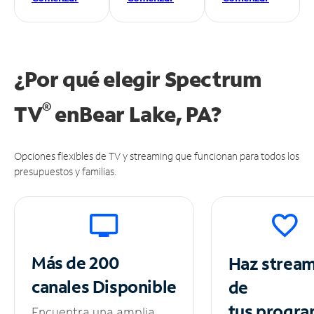
¿Por qué elegir Spectrum
®
TV
en
Bear Lake, PA?
Opciones flexibles de TV y streaming que funcionan para todos los
presupuestos y familias.
Más de 200
Haz strea
canales
Disponible
de
tus
progra
Encuentra una amplia