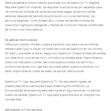
debe canjearse al mismo tiempo que el servicio de Spectrum TV elegible.
Requiere Spectrum Internet. Se requieren suscripciones por separado para
ver contenido a través de varias aplicaciones pagas. Se aplican tarifas
estándar después del período de promoción o si no se mantienen los
servicios elegibles. Xumo Stream Box y todos los demás nombres de
productos, logotipos, eslóganes y marcas de Xumo son marcas comerciales
de Xumo o sus licenciatarios.
Se aplican restricciones
Oferta por tiempo limitado; sujeta a cambios; solo para nuevos clientes
residenciales (que no hayan utilizado servicios de Spectrum en los últimos
30 días) y que estén al día en pagos con Spectrum. Disponibilidad de canales
con base en el nivel de servicio y no todos los canales están disponibles en
todos los mercados o zonas. Servicios sujetos a todos los términos y
condiciones de servicio vigentes, los cuales están sujetos a cambios. No
están disponibles en todas las áreas. Se aplican restricciones.
Spectrum TV App requiere Spectrum TV. Se requiere el ingreso de
credenciales de la cuenta para hacer streaming de contenido. La
funcionalidad de streaming está restringida en algunas zonas; no admite
todos los canales. Spectrum TV App está disponible solo en dispositivos
compatibles.
Afirmación n.º 1 en servicio