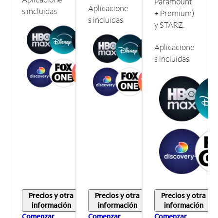
Paramount
Aplicacione
s incluidas
+ Premium)
s incluidas
y STARZ.
Aplicacione
s incluidas
Precios y otra
Precios y otra
Precios y otra
información
información
información
Comenzar
Comenzar
Comenzar