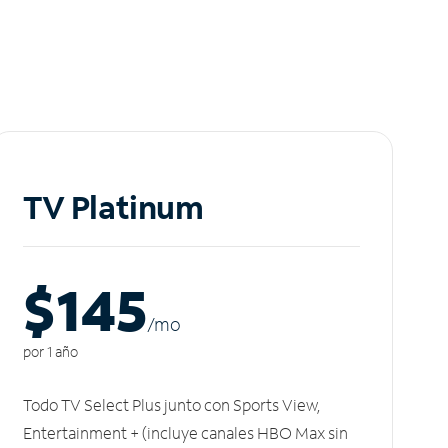
TV Platinum
$145
/m
o
por 1 año
Todo TV Select Plus junto con Sports View,
Entertainment + (incluye canales HBO Max sin