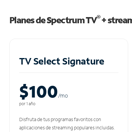
®
Planes de Spectrum TV
+ strea
TV Select Signature
$100
/m
o
por 1 año
Disfruta de tus programas favoritos con
aplicaciones de streaming populares incluidas.