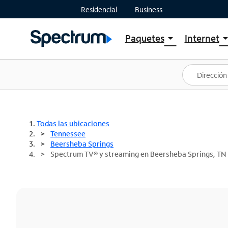
Residencial
Business
Paquetes
Internet
arrow_drop_down
arrow_drop
Ver paquetes
Spectr
Spectrum One
Planes
Mejores ofertas
Spectr
Ofertas en tu área
Intern
Todas las ubicaciones
Tennessee
Beersheba Springs
Spectrum TV® y streaming en Beersheba Springs, TN