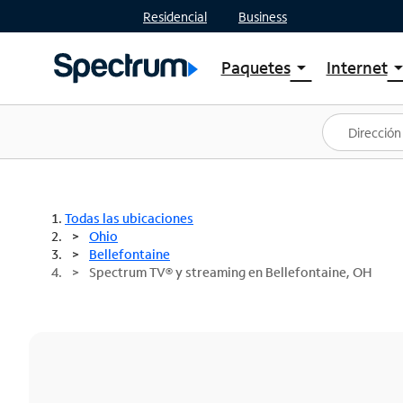
Residencial
Business
Paquetes
Internet
arrow_drop_down
arrow_drop
Ver paquetes
Spectr
Spectrum One
Planes
Mejores ofertas
Spectr
Ofertas en tu área
Intern
Todas las ubicaciones
Ohio
Bellefontaine
Spectrum TV® y streaming en Bellefontaine, OH