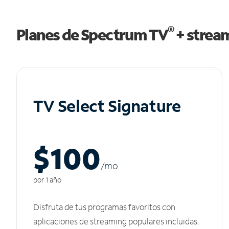
®
Planes de Spectrum TV
+ strea
TV Select Signature
$100
/m
o
por 1 año
Disfruta de tus programas favoritos con
aplicaciones de streaming populares incluidas.