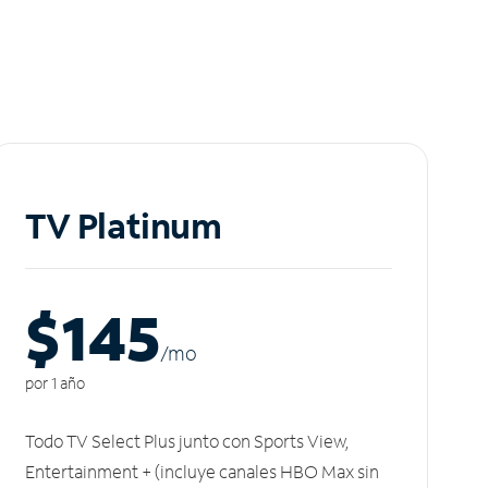
TV Platinum
$145
/m
o
por 1 año
Todo TV Select Plus junto con Sports View,
Entertainment + (incluye canales HBO Max sin