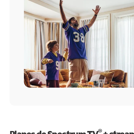
®
Planes de Spectrum TV
+ strea