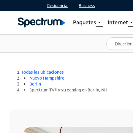
Residencial
Business
Paquetes
Internet
arrow_drop_down
arrow_drop
Ver paquetes
Spectr
Spectrum One
Planes
Mejores ofertas
Spectr
Ofertas en tu área
Intern
Todas las ubicaciones
Nuevo Hampshire
Berlin
Spectrum TV® y streaming en Berlin, NH