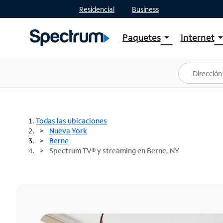
Residencial
Business
Paquetes
Internet
arrow_drop_down
arrow_drop
Ver paquetes
Spectr
Spectrum One
Planes
Mejores ofertas
Spectr
Ofertas en tu área
Intern
Todas las ubicaciones
Nueva York
Berne
Spectrum TV® y streaming en Berne, NY