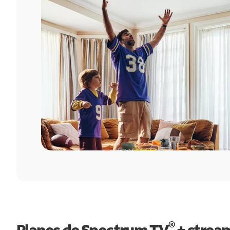
®
Planes de Spectrum TV
+ strea