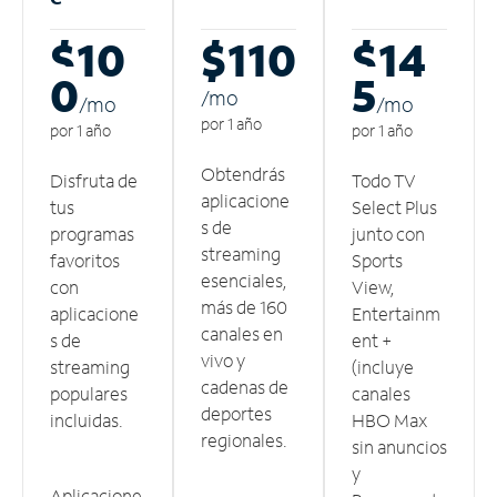
$10
$110
$14
0
5
/m
o
/m
o
/m
o
por 1 año
por 1 año
por 1 año
Obtendrás
Disfruta de
Todo TV
aplicacione
tus
Select Plus
s de
programas
junto con
streaming
favoritos
Sports
esenciales,
con
View,
más de 160
aplicacione
Entertainm
canales en
s de
ent +
vivo y
streaming
(incluye
cadenas de
populares
canales
deportes
incluidas.
HBO Max
regionales.
sin anuncios
y
Aplicacione