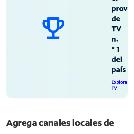
prove
de
TV
n.
° 1
del
país
Explora Sp
TV
Agrega canales locales de