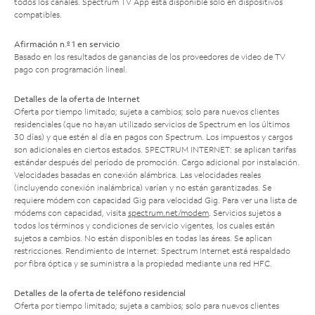
todos los canales. Spectrum TV App está disponible solo en dispositivos
compatibles.
Afirmación n.º 1 en servicio
Basado en los resultados de ganancias de los proveedores de video de TV
pago con programación lineal.
Detalles de la oferta de Internet
Oferta por tiempo limitado; sujeta a cambios; solo para nuevos clientes
residenciales (que no hayan utilizado servicios de Spectrum en los últimos
30 días) y que estén al día en pagos con Spectrum. Los impuestos y cargos
son adicionales en ciertos estados. SPECTRUM INTERNET: se aplican tarifas
estándar después del período de promoción. Cargo adicional por instalación.
Velocidades basadas en conexión alámbrica. Las velocidades reales
(incluyendo conexión inalámbrica) varían y no están garantizadas. Se
requiere módem con capacidad Gig para velocidad Gig. Para ver una lista de
módems con capacidad, visita
spectrum.net/modem
. Servicios sujetos a
todos los términos y condiciones de servicio vigentes, los cuales están
sujetos a cambios. No están disponibles en todas las áreas. Se aplican
restricciones. Rendimiento de Internet: Spectrum Internet está respaldado
por fibra óptica y se suministra a la propiedad mediante una red HFC.
Detalles de la oferta de teléfono residencial
Oferta por tiempo limitado; sujeta a cambios; solo para nuevos clientes