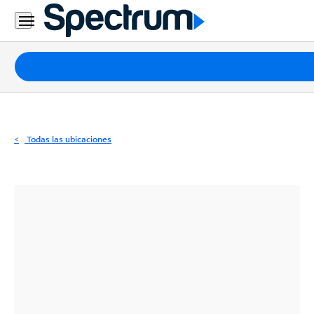
Residencial
Business
Paquetes
Internet
TV
Todas las ubicaciones
Móvil
Teléfono
Residencial
Business
Contáctanos
Inglés