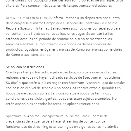
comerciales y los logotipos presentes aquí son propiedad de sus respectivos
titulares. Para conocer más detalles, visita
spectrum.com/disclosures
.
XUMO STREAM BOX GRATIS: oferta limitada a un dispositivo por cuenta;
debe canjearse al mismo tiempo que el servicio de Spectrum TV elegible.
Requiere Spectrum Internet. Se requieren suscripciones por separado para
ver contenido a través de varias aplicaciones pagas. Se aplican tarifas
estándar después del período de promoción o si no se mantienen los
servicios elegibles. Xumo Stream Box y todos los demás nombres de
productos, logotipos, eslóganes y marcas de Xumo son marcas comerciales
de Xumo o sus licenciatarios.
Se aplican restricciones
Oferta por tiempo limitado; sujeta a cambios; solo para nuevos clientes
residenciales (que no hayan utilizado servicios de Spectrum en los últimos
30 días) y que estén al día en pagos con Spectrum. Disponibilidad de canales
con base en el nivel de servicio y no todos los canales están disponibles en
todos los mercados o zonas. Servicios sujetos a todos los términos y
condiciones de servicio vigentes, los cuales están sujetos a cambios. No
están disponibles en todas las áreas. Se aplican restricciones.
Spectrum TV App requiere Spectrum TV. Se requiere el ingreso de
credenciales de la cuenta para hacer streaming de contenido. La
funcionalidad de streaming está restringida en algunas zonas; no admite