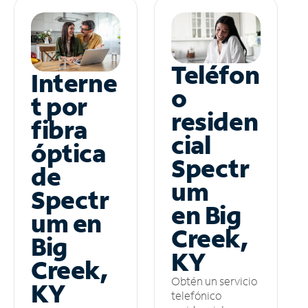
Teléfon
Interne
o
t por
residen
fibra
cial
óptica
Spectr
de
um
Spectr
en Big
um en
Creek,
Big
KY
Creek,
Obtén un servicio
KY
telefónico