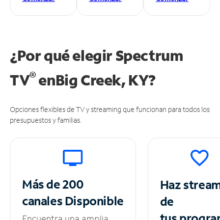
¿Por qué elegir Spectrum
®
TV
en
Big Creek, KY?
Opciones flexibles de TV y streaming que funcionan para todos los
presupuestos y familias.
Más de 200
Haz strea
canales
Disponible
de
tus
progra
Encuentra una amplia