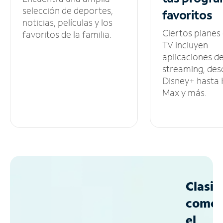
selección de deportes,
favoritos
noticias, películas y los
Ciertos planes
favoritos de la familia.
TV incluyen
aplicaciones d
streaming, des
Disney+ hasta
Max y más.
Clasif
como
el