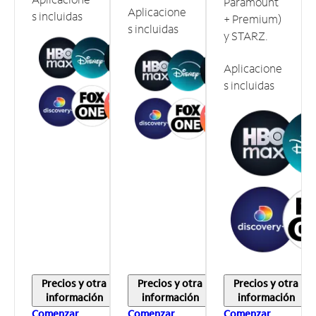
Paramount
Aplicacione
s incluidas
+ Premium)
s incluidas
y STARZ.
Aplicacione
s incluidas
Precios y otra
Precios y otra
Precios y otra
información
información
información
Comenzar
Comenzar
Comenzar