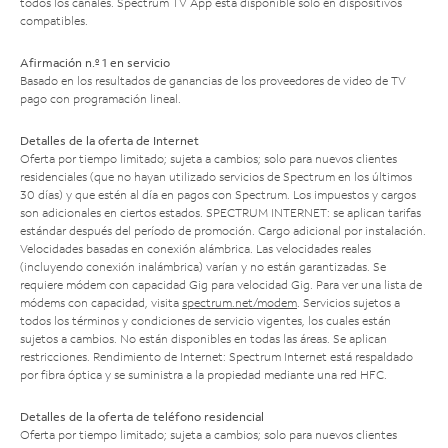
todos los canales. Spectrum TV App está disponible solo en dispositivos
compatibles.
Afirmación n.º 1 en servicio
Basado en los resultados de ganancias de los proveedores de video de TV
pago con programación lineal.
Detalles de la oferta de Internet
Oferta por tiempo limitado; sujeta a cambios; solo para nuevos clientes
residenciales (que no hayan utilizado servicios de Spectrum en los últimos
30 días) y que estén al día en pagos con Spectrum. Los impuestos y cargos
son adicionales en ciertos estados. SPECTRUM INTERNET: se aplican tarifas
estándar después del período de promoción. Cargo adicional por instalación.
Velocidades basadas en conexión alámbrica. Las velocidades reales
(incluyendo conexión inalámbrica) varían y no están garantizadas. Se
requiere módem con capacidad Gig para velocidad Gig. Para ver una lista de
módems con capacidad, visita
spectrum.net/modem
. Servicios sujetos a
todos los términos y condiciones de servicio vigentes, los cuales están
sujetos a cambios. No están disponibles en todas las áreas. Se aplican
restricciones. Rendimiento de Internet: Spectrum Internet está respaldado
por fibra óptica y se suministra a la propiedad mediante una red HFC.
Detalles de la oferta de teléfono residencial
Oferta por tiempo limitado; sujeta a cambios; solo para nuevos clientes