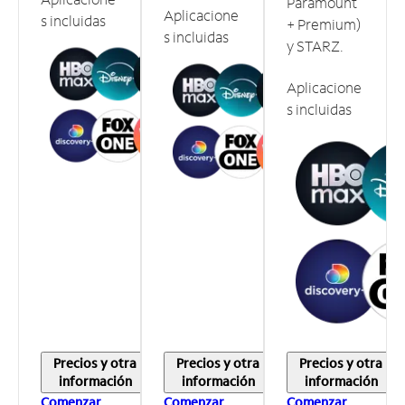
Paramount
Aplicacione
s incluidas
+ Premium)
s incluidas
y STARZ.
Aplicacione
s incluidas
Precios y otra
Precios y otra
Precios y otra
información
información
información
Comenzar
Comenzar
Comenzar