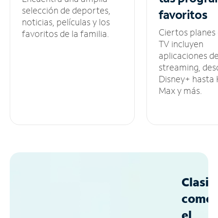
selección de deportes,
favoritos
noticias, películas y los
Ciertos planes
favoritos de la familia.
TV incluyen
aplicaciones d
streaming, des
Disney+ hasta
Max y más.
Clasif
como
el