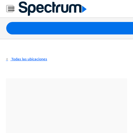
Residencial
Business
Paquetes
Internet
TV
Todas las ubicaciones
Móvil
Teléfono
Residencial
Business
Contáctanos
Inglés