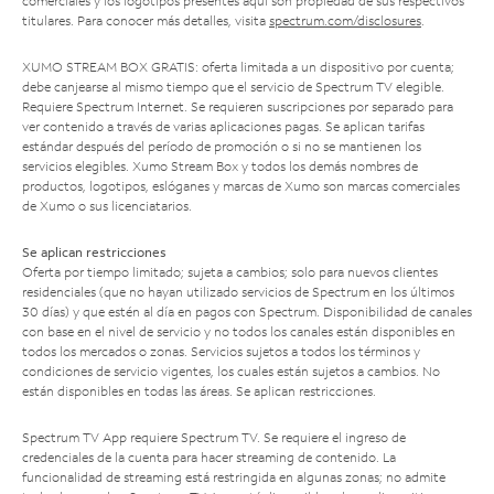
comerciales y los logotipos presentes aquí son propiedad de sus respectivos
titulares. Para conocer más detalles, visita
spectrum.com/disclosures
.
XUMO STREAM BOX GRATIS: oferta limitada a un dispositivo por cuenta;
debe canjearse al mismo tiempo que el servicio de Spectrum TV elegible.
Requiere Spectrum Internet. Se requieren suscripciones por separado para
ver contenido a través de varias aplicaciones pagas. Se aplican tarifas
estándar después del período de promoción o si no se mantienen los
servicios elegibles. Xumo Stream Box y todos los demás nombres de
productos, logotipos, eslóganes y marcas de Xumo son marcas comerciales
de Xumo o sus licenciatarios.
Se aplican restricciones
Oferta por tiempo limitado; sujeta a cambios; solo para nuevos clientes
residenciales (que no hayan utilizado servicios de Spectrum en los últimos
30 días) y que estén al día en pagos con Spectrum. Disponibilidad de canales
con base en el nivel de servicio y no todos los canales están disponibles en
todos los mercados o zonas. Servicios sujetos a todos los términos y
condiciones de servicio vigentes, los cuales están sujetos a cambios. No
están disponibles en todas las áreas. Se aplican restricciones.
Spectrum TV App requiere Spectrum TV. Se requiere el ingreso de
credenciales de la cuenta para hacer streaming de contenido. La
funcionalidad de streaming está restringida en algunas zonas; no admite