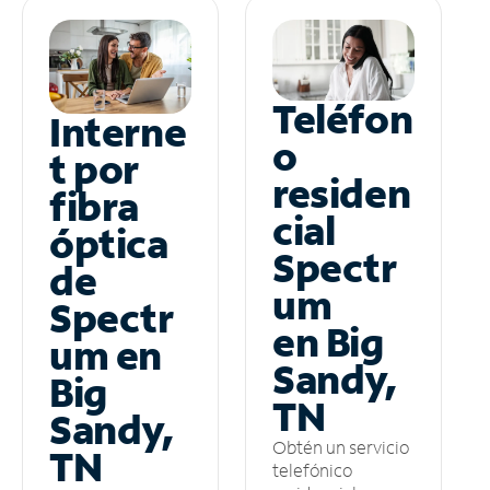
Teléfon
Interne
o
t por
residen
fibra
cial
óptica
Spectr
de
um
Spectr
en Big
um en
Sandy,
Big
TN
Sandy,
Obtén un servicio
TN
telefónico