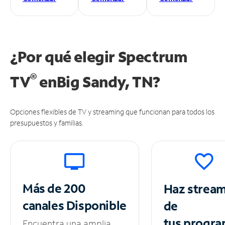
¿Por qué elegir Spectrum
®
TV
en
Big Sandy, TN?
Opciones flexibles de TV y streaming que funcionan para todos los
presupuestos y familias.
Más de 200
Haz strea
canales
Disponible
de
tus
progra
Encuentra una amplia