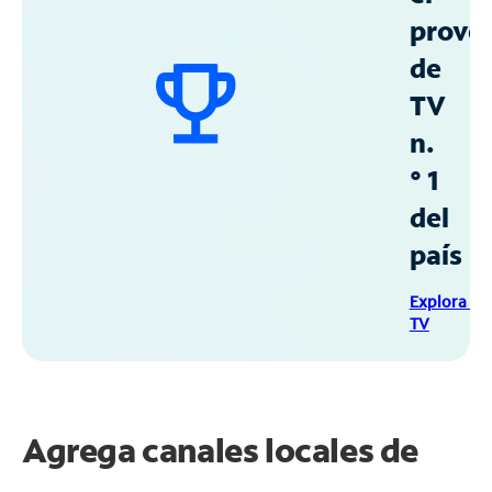
prove
de
TV
n.
° 1
del
país
Explora Sp
TV
Agrega canales locales de