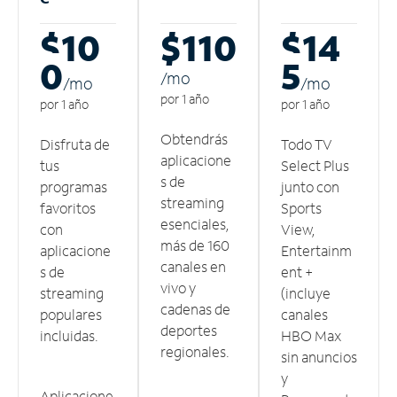
$10
$110
$14
0
5
/m
o
/m
o
/m
o
por 1 año
por 1 año
por 1 año
Obtendrás
Disfruta de
Todo TV
aplicacione
tus
Select Plus
s de
programas
junto con
streaming
favoritos
Sports
esenciales,
con
View,
más de 160
aplicacione
Entertainm
canales en
s de
ent +
vivo y
streaming
(incluye
cadenas de
populares
canales
deportes
incluidas.
HBO Max
regionales.
sin anuncios
y
Aplicacione